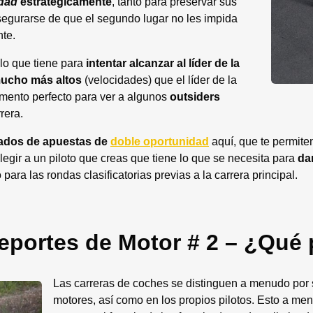
idad
estratégicamente
, tanto para preservar sus
segurarse de que el segundo lugar no les impida
te.
lo que tiene para
intentar alcanzar al líder de la
mucho más altos
(velocidades) que el líder de la
momento perfecto para ver a algunos
outsiders
rera.
ados de apuestas de
doble oportunidad
aquí, que te permiten
legir a un piloto que creas que tiene lo que se necesita para
dar
para las rondas clasificatorias previas a la carrera principal.
eportes de Motor # 2 – ¿Qué 
Las carreras de coches se distinguen a menudo por
motores, así como en los propios pilotos. Esto a me