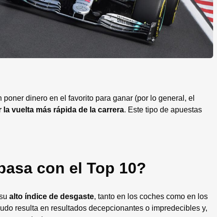
 poner dinero en el favorito para ganar (por lo general, el
 la vuelta más rápida de la carrera
. Este tipo de apuestas
pasa con el Top 10?
 su
alto índice de desgaste
, tanto en los coches como en los
nudo resulta en resultados decepcionantes o impredecibles y,