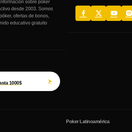
 información sobre póker
activo desde 2003. Somos
póker, ofertas de bonos,
enido educativo gratuito
asta 1000$
Poker Latinoamérica