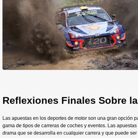
Reflexiones Finales Sobre l
Las apuestas en los deportes de motor son una gran opción 
gama de tipos de carreras de coches y eventos. Las apuestas
drama que se desarrolla en cualquier carrera y que puede se