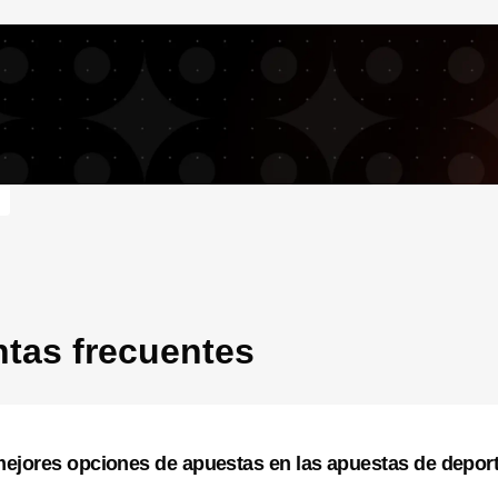
ntas frecuentes
mejores opciones de apuestas en las apuestas de depor