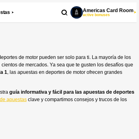
Americas Card Room
stas
active bonuses
eportes de motor pueden ser solo para ti. La mayoría de los
 cientos de mercados. Ya sea que te gusten los desafíos que
a 1
, las apuestas en deportes de motor ofrecen grandes
estra
guía informativa y fácil para las apuestas de deportes
 de apuestas
clave y compartimos consejos y trucos de los