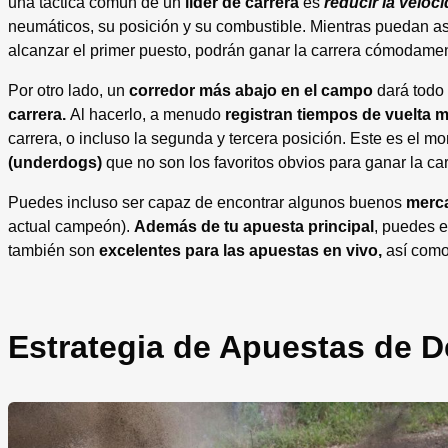
una táctica común de un
líder de carrera
es
reducir la veloc
neumáticos, su posición y su combustible. Mientras puedan a
alcanzar el primer puesto, podrán ganar la carrera cómodamen
Por otro lado, un
corredor más abajo en el campo
dará todo 
carrera.
Al hacerlo, a menudo
registran tiempos de vuelta 
carrera, o incluso la segunda y tercera posición. Este es el 
(underdogs)
que no son los favoritos obvios para ganar la car
Puedes incluso ser capaz de encontrar algunos buenos
merc
actual campeón).
Además de
tu apuesta principal
, puedes e
también son
excelentes para las apuestas en vivo,
así como 
Estrategia de Apuestas de D