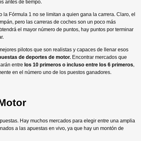
dos antes de tiempo.
la Fórmula 1 no se limitan a quien gana la carrera. Claro, el
hampán, pero las carreras de coches son un poco más
obtendrá el mayor número de puntos, hay puntos por terminar
r.
mejores pilotos que son realistas y capaces de llenar esos
puestas de deportes de motor.
Encontrar mercados que
narán entre
los 10 primeros o incluso entre los 6 primeros
,
amente en el número uno de los puestos ganadores.
 Motor
apuestas. Hay muchos mercados para elegir entre una amplia
onados a las apuestas en vivo, ya que hay un montón de