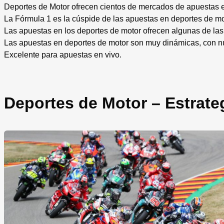
Deportes de Motor ofrecen cientos de mercados de apuestas e
La Fórmula 1 es la cúspide de las apuestas en deportes de mo
Las apuestas en los deportes de motor ofrecen algunas de las
Las apuestas en deportes de motor son muy dinámicas, con n
Excelente para apuestas en vivo.
Deportes de Motor – Estrate