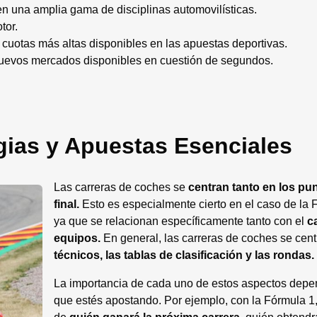
n una amplia gama de disciplinas automovilísticas.
tor.
 cuotas más altas disponibles en las apuestas deportivas.
uevos mercados disponibles en cuestión de segundos.
gias y Apuestas Esenciales
Las carreras de coches se
centran tanto en los p
final.
Esto es especialmente cierto en el caso de la 
ya que se relacionan específicamente tanto con el
c
equipos.
En general, las carreras de coches se cen
técnicos, las tablas de clasificación y las rondas.
La importancia de cada uno de estos aspectos depen
que estés apostando. Por ejemplo, con la Fórmula 