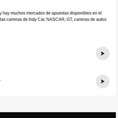
r y hay muchos mercados de apuestas disponibles en el
n las carreras de Indy Car, NASCAR, GT, carreras de autos
?