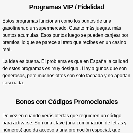
Programas VIP / Fidelidad
Estos programas funcionan como los puntos de una
gasolinera o un supermercado. Cuanto más juegas, más
puntos acumulas. Esos puntos luego se pueden canjear por
premios, lo que se parece al trato que recibes en un casino
real.
La idea es buena. El problema es que en España la calidad
de estos programas es muy desigual. Hay algunos que son
generosos, pero muchos otros son solo fachada y no aportan
casi nada.
Bonos con Códigos Promocionales
De vez en cuando verás ofertas que requieren un código
para activarse. Son una clave (una combinación de letras y
números) que da acceso a una promoción especial, que