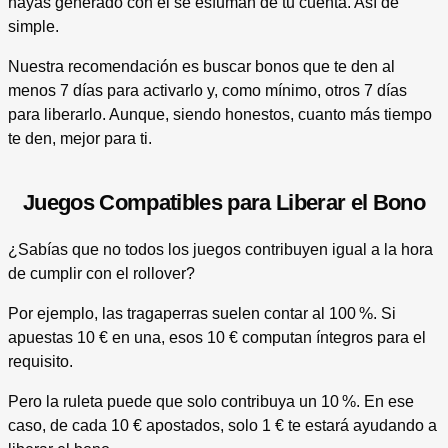
hayas generado con él se esfuman de tu cuenta. Así de
simple.
Nuestra recomendación es buscar bonos que te den al
menos 7 días para activarlo y, como mínimo, otros 7 días
para liberarlo. Aunque, siendo honestos, cuanto más tiempo
te den, mejor para ti.
Juegos Compatibles para Liberar el Bono
¿Sabías que no todos los juegos contribuyen igual a la hora
de cumplir con el rollover?
Por ejemplo, las tragaperras suelen contar al 100 %. Si
apuestas 10 € en una, esos 10 € computan íntegros para el
requisito.
Pero la ruleta puede que solo contribuya un 10 %. En ese
caso, de cada 10 € apostados, solo 1 € te estará ayudando a