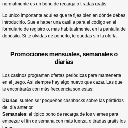
normalmente es un bono de recarga o tiradas gratis.
Lo único importante aquí es que te fijes bien en dónde debes
introducirlo. Suele haber una casilla para el código en el
formulario de registro o, más habitualmente, en la pantalla de
depósito. Si te olvidas de ponerlo, te quedas sin la oferta.
Promociones mensuales, semanales o
diarias
Los casinos programan ofertas periódicas para mantenerte
en el juego. Así siempre hay algo nuevo que cazar. Las que
te encontrarás con más frecuencia son estas:
Diarias
: suelen ser pequeños cashbacks sobre las pérdidas
del día anterior.
Semanales
: el típico bono de recarga de los viernes para
empezar el fin de semana con más fuerza, o tiradas gratis los
lunes.