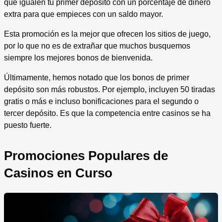
que igualen tu primer depósito con un porcentaje de dinero
extra para que empieces con un saldo mayor.
Esta promoción es la mejor que ofrecen los sitios de juego,
por lo que no es de extrañar que muchos busquemos
siempre los mejores bonos de bienvenida.
Últimamente, hemos notado que los bonos de primer
depósito son más robustos. Por ejemplo, incluyen 50 tiradas
gratis o más e incluso bonificaciones para el segundo o
tercer depósito. Es que la competencia entre casinos se ha
puesto fuerte.
Promociones Populares de
Casinos en Curso