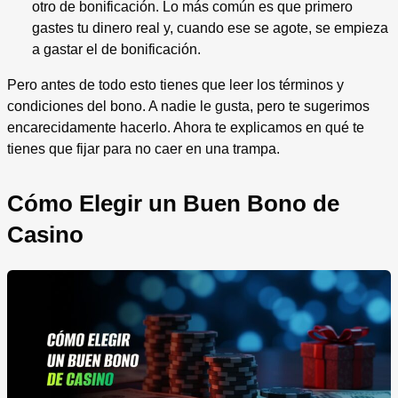
otro de bonificación. Lo más común es que primero
gastes tu dinero real y, cuando ese se agote, se empieza
a gastar el de bonificación.
Pero antes de todo esto tienes que leer los términos y
condiciones del bono. A nadie le gusta, pero te sugerimos
encarecidamente hacerlo. Ahora te explicamos en qué te
tienes que fijar para no caer en una trampa.
Cómo Elegir un Buen Bono de
Casino