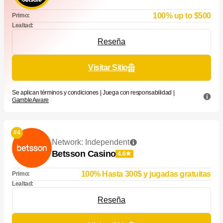
100% up to $500
Primo:
Lealtad:
Reseña
Visitar Sitio
Se aplican términos y condiciones | Juega con responsabilidad |
GambleAware
#4
Network: Independent
Betsson Casino
4.6
100% Hasta 300$ y jugadas gratuitas
Primo:
Lealtad:
Reseña