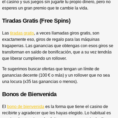
el casino y sus juegos sin jugarte tu propio dinero, pero no
esperes un gran premio que te cambie la vida.
Tiradas Gratis (Free Spins)
Las
tiradas gratis
, a veces llamadas giros gratis, son
exactamente eso, giros de regalo para las máquinas
tragaperras. Las ganancias que obtengas con esos giros se
transforman en saldo de bonificación, que a su vez tendrás
que liberar cumpliendo un rollover.
Te sugerimos buscar ofertas que tengan un límite de
ganancias decente (100 € o más) y un rollover que no sea
una locura (x35 las ganancias o menos).
Bonos de Bienvenida
El
bono de bienvenida
es la forma que tiene el casino de
recibirte y agradecer que les hayas elegido. Lo habitual es