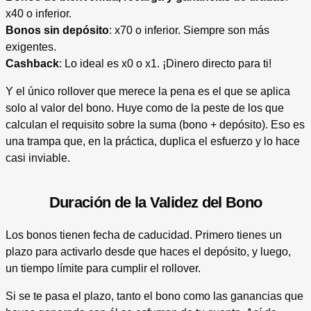
x40 o inferior.
Bonos sin depósito
: x70 o inferior. Siempre son más
exigentes.
Cashback
: Lo ideal es x0 o x1. ¡Dinero directo para ti!
Y el único rollover que merece la pena es el que se aplica
solo al valor del bono. Huye como de la peste de los que
calculan el requisito sobre la suma (bono + depósito). Eso es
una trampa que, en la práctica, duplica el esfuerzo y lo hace
casi inviable.
Duración de la Validez del Bono
Los bonos tienen fecha de caducidad. Primero tienes un
plazo para activarlo desde que haces el depósito, y luego,
un tiempo límite para cumplir el rollover.
Si se te pasa el plazo, tanto el bono como las ganancias que