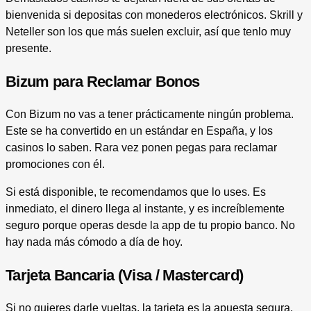
bienvenida si depositas con monederos electrónicos. Skrill y
Neteller son los que más suelen excluir, así que tenlo muy
presente.
Bizum para Reclamar Bonos
Con Bizum no vas a tener prácticamente ningún problema.
Este se ha convertido en un estándar en España, y los
casinos lo saben. Rara vez ponen pegas para reclamar
promociones con él.
Si está disponible, te recomendamos que lo uses. Es
inmediato, el dinero llega al instante, y es increíblemente
seguro porque operas desde la app de tu propio banco. No
hay nada más cómodo a día de hoy.
Tarjeta Bancaria (Visa / Mastercard)
Si no quieres darle vueltas, la tarjeta es la apuesta segura.