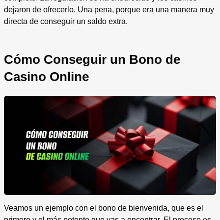
dejaron de ofrecerlo. Una pena, porque era una manera muy
directa de conseguir un saldo extra.
Cómo Conseguir un Bono de
Casino Online
Veamos un ejemplo con el bono de bienvenida, que es el
primero y el más potente que vas a encontrar. El proceso es