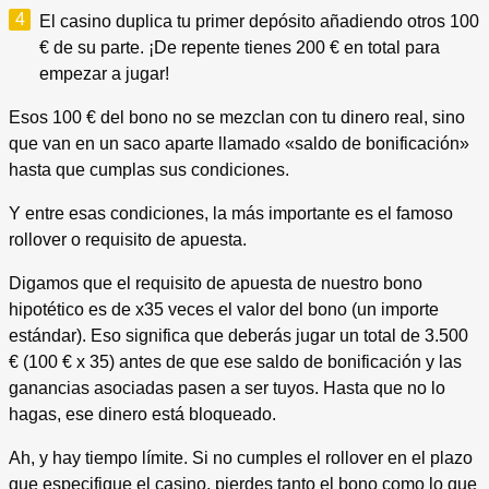
El casino duplica tu primer depósito añadiendo otros 100
€ de su parte. ¡De repente tienes 200 € en total para
empezar a jugar!
Esos 100 € del bono no se mezclan con tu dinero real, sino
que van en un saco aparte llamado «saldo de bonificación»
hasta que cumplas sus condiciones.
Y entre esas condiciones, la más importante es el famoso
rollover o requisito de apuesta.
Digamos que el requisito de apuesta de nuestro bono
hipotético es de x35 veces el valor del bono (un importe
estándar). Eso significa que deberás jugar un total de 3.500
€ (100 € x 35) antes de que ese saldo de bonificación y las
ganancias asociadas pasen a ser tuyos. Hasta que no lo
hagas, ese dinero está bloqueado.
Ah, y hay tiempo límite. Si no cumples el rollover en el plazo
que especifique el casino, pierdes tanto el bono como lo que