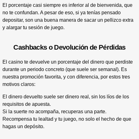
El porcentaje casi siempre es inferior al de bienvenida, que
no te confundan. A pesar de eso, si ya tenías pensado
depositar, son una buena manera de sacar un pellizco extra
y alargar tu sesión de juego.
Cashbacks o Devolución de Pérdidas
El casino te devuelve un porcentaje del dinero que perdiste
durante un periodo concreto (que suele ser semanal). Es
nuestra promoción favorita, y con diferencia, por estos tres
motivos claros:
El dinero devuelto suele ser dinero real, sin los líos de los
requisitos de apuesta.
Si la suerte no acompaña, recuperas una parte.
Recompensa tu lealtad y tu juego, no solo el hecho de que
hagas un depósito.