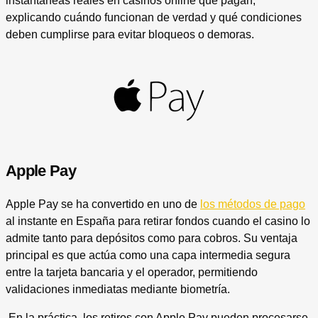
instantáneas reales en casinos online que pagan,
explicando cuándo funcionan de verdad y qué condiciones
deben cumplirse para evitar bloqueos o demoras.
Apple Pay
Apple Pay se ha convertido en uno de
los métodos de pago
al instante en España para retirar fondos cuando el casino lo
admite tanto para depósitos como para cobros. Su ventaja
principal es que actúa como una capa intermedia segura
entre la tarjeta bancaria y el operador, permitiendo
validaciones inmediatas mediante biometría.
En la práctica, los retiros con Apple Pay pueden procesarse