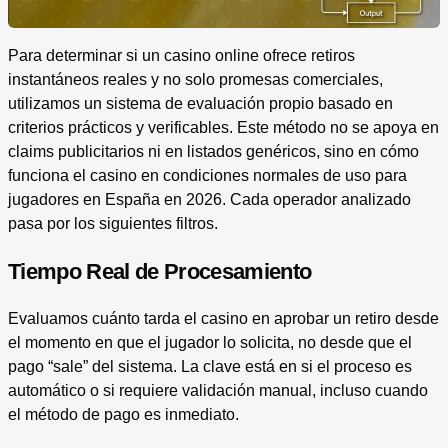
Para determinar si un casino online ofrece retiros
instantáneos reales y no solo promesas comerciales,
utilizamos un sistema de evaluación propio basado en
criterios prácticos y verificables. Este método no se apoya en
claims publicitarios ni en listados genéricos, sino en cómo
funciona el casino en condiciones normales de uso para
jugadores en España en 2026. Cada operador analizado
pasa por los siguientes filtros.
Tiempo Real de Procesamiento
Evaluamos cuánto tarda el casino en aprobar un retiro desde
el momento en que el jugador lo solicita, no desde que el
pago “sale” del sistema. La clave está en si el proceso es
automático o si requiere validación manual, incluso cuando
el método de pago es inmediato.