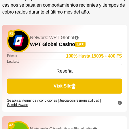
casinos se basa en comportamientos recientes y tiempos de
cobro reales durante el último mes del año.
#1
Network: WPT Global
WPT Global Casino
3.9
100% Hasta 1500$ + 400 FS
Primo:
Lealtad:
Reseña
Visit Site
Se aplican términos y condiciones | Juega con responsabilidad |
GambleAware
#2