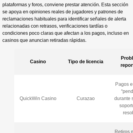
plataformas y foros, conviene prestar atención. Esta sección
se apoya en opiniones reales de jugadores y patrones de
reclamaciones habituales para identificar señales de alerta
relacionadas con retrasos, verificaciones tardías o
condiciones poco claras que afectan a los pagos, incluso en
casinos que anuncian retiradas rápidas.
Prob
Casino
Tipo de licencia
repor
Pagos e
“pend
QuickWin Casino
Curazao
durante 
soport
resol
Retiros 