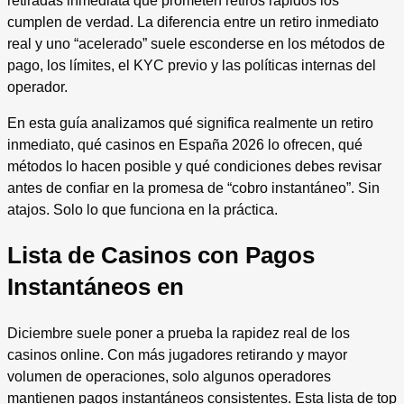
retiradas inmediata que prometen retiros rápidos los
cumplen de verdad. La diferencia entre un retiro inmediato
real y uno “acelerado” suele esconderse en los métodos de
pago, los límites, el KYC previo y las políticas internas del
operador.
En esta guía analizamos qué significa realmente un retiro
inmediato, qué casinos en España 2026 lo ofrecen, qué
métodos lo hacen posible y qué condiciones debes revisar
antes de confiar en la promesa de “cobro instantáneo”. Sin
atajos. Solo lo que funciona en la práctica.
Lista de Casinos con Pagos
Instantáneos en
Diciembre suele poner a prueba la rapidez real de los
casinos online. Con más jugadores retirando y mayor
volumen de operaciones, solo algunos operadores
mantienen pagos instantáneos consistentes. Esta lista de top