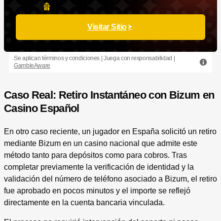
Visitar Sitio
Se aplican términos y condiciones | Juega con responsabilidad |
GambleAware
Caso Real: Retiro Instantáneo con Bizum en
Casino Español
En otro caso reciente, un jugador en España solicitó un retiro
mediante Bizum en un casino nacional que admite este
método tanto para depósitos como para cobros. Tras
completar previamente la verificación de identidad y la
validación del número de teléfono asociado a Bizum, el retiro
fue aprobado en pocos minutos y el importe se reflejó
directamente en la cuenta bancaria vinculada.