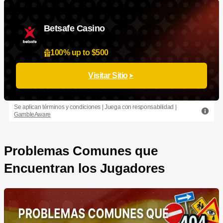
Betsafe Casino
100% up to $500
Visitar Sitio
Se aplican términos y condiciones | Juega con responsabilidad |
GambleAware
Problemas Comunes que
Encuentran los Jugadores