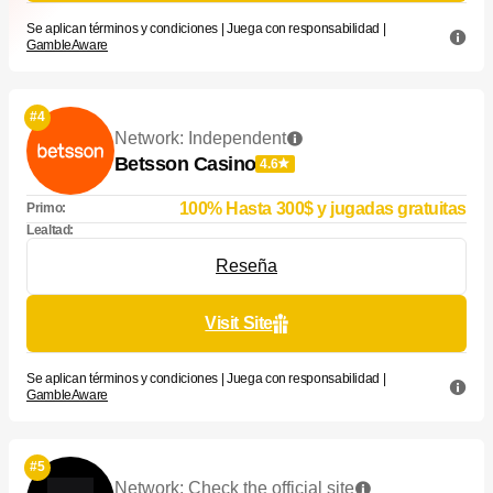
Se aplican términos y condiciones | Juega con responsabilidad |
GambleAware
#4
Network: Independent
Betsson Casino
4.6
100% Hasta 300$ y jugadas gratuitas
Primo:
Lealtad:
Reseña
Visit Site
Se aplican términos y condiciones | Juega con responsabilidad |
GambleAware
#5
Network: Check the official site