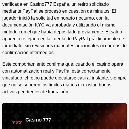
verificada en Casino777 España, un retiro solicitado
mediante PayPal se procesó en cuestión de minutos. El
jugador inició la solicitud en horario nocturno, con la
documentación KYC ya aprobada y utilizando el mismo
método con el que había depositado previamente. El saldo
apareció reflejado en la cuenta de PayPal prácticamente de
inmediato, sin revisiones manuales adicionales ni correos de
confirmación intermedios.
Este comportamiento confirma que, cuando el casino opera
con automatización real y PayPal está correctamente
vinculado, el retiro puede ejecutarse casi al instante, siempre
que no se superen los límites diarios ni existan bonos
activos pendientes de liberación.
Casino 777