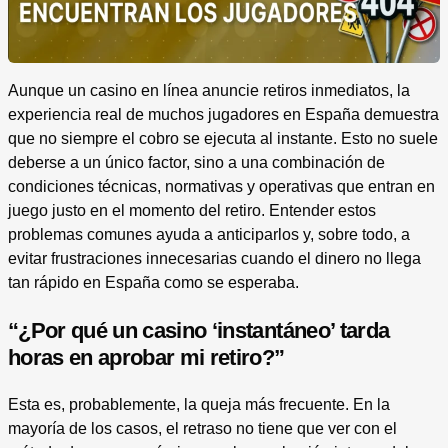
Aunque un casino en línea anuncie retiros inmediatos, la
experiencia real de muchos jugadores en España demuestra
que no siempre el cobro se ejecuta al instante. Esto no suele
deberse a un único factor, sino a una combinación de
condiciones técnicas, normativas y operativas que entran en
juego justo en el momento del retiro. Entender estos
problemas comunes ayuda a anticiparlos y, sobre todo, a
evitar frustraciones innecesarias cuando el dinero no llega
tan rápido en España como se esperaba.
“¿Por qué un casino ‘instantáneo’ tarda
horas en aprobar mi retiro?”
Esta es, probablemente, la queja más frecuente. En la
mayoría de los casos, el retraso no tiene que ver con el