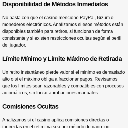
Disponibilidad de Métodos Inmediatos
No basta con que el casino mencione PayPal, Bizum o
monederos electrónicos. Analizamos si esos métodos están
disponibles también para retiros, si funcionan de forma
consistente y si existen restricciones ocultas según el perfil
del jugador.
Límite Mínimo y Límite Máximo de Retirada
Un retiro instantáneo pierde valor si el mínimo es demasiado
alto o si el máximo obliga a fraccionar pagos. Revisamos
que los límites sean razonables y compatibles con procesos
automáticos, sin forzar aprobaciones manuales.
Comisiones Ocultas
Analizamos si el casino aplica comisiones directas o
indirectas en el retiro, ya sea por método de pago, por