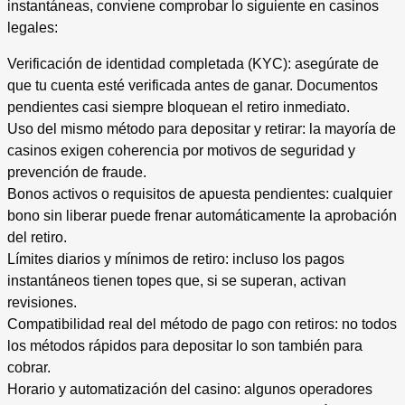
instantáneas, conviene comprobar lo siguiente en casinos
legales:
Verificación de identidad completada (KYC): asegúrate de
que tu cuenta esté verificada antes de ganar. Documentos
pendientes casi siempre bloquean el retiro inmediato.
Uso del mismo método para depositar y retirar: la mayoría de
casinos exigen coherencia por motivos de seguridad y
prevención de fraude.
Bonos activos o requisitos de apuesta pendientes: cualquier
bono sin liberar puede frenar automáticamente la aprobación
del retiro.
Límites diarios y mínimos de retiro: incluso los pagos
instantáneos tienen topes que, si se superan, activan
revisiones.
Compatibilidad real del método de pago con retiros: no todos
los métodos rápidos para depositar lo son también para
cobrar.
Horario y automatización del casino: algunos operadores