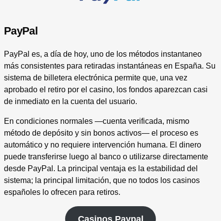
PayPal
PayPal es, a día de hoy, uno de los métodos instantaneo
más consistentes para retiradas instantáneas en España. Su
sistema de billetera electrónica permite que, una vez
aprobado el retiro por el casino, los fondos aparezcan casi
de inmediato en la cuenta del usuario.
En condiciones normales —cuenta verificada, mismo
método de depósito y sin bonos activos— el proceso es
automático y no requiere intervención humana. El dinero
puede transferirse luego al banco o utilizarse directamente
desde PayPal. La principal ventaja es la estabilidad del
sistema; la principal limitación, que no todos los casinos
españoles lo ofrecen para retiros.
Casinos Paypal