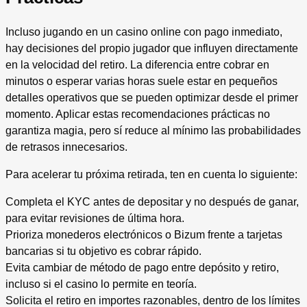
Incluso jugando en un casino online con pago inmediato,
hay decisiones del propio jugador que influyen directamente
en la velocidad del retiro. La diferencia entre cobrar en
minutos o esperar varias horas suele estar en pequeños
detalles operativos que se pueden optimizar desde el primer
momento. Aplicar estas recomendaciones prácticas no
garantiza magia, pero sí reduce al mínimo las probabilidades
de retrasos innecesarios.
Para acelerar tu próxima retirada, ten en cuenta lo siguiente:
Completa el KYC antes de depositar y no después de ganar,
para evitar revisiones de última hora.
Prioriza monederos electrónicos o Bizum frente a tarjetas
bancarias si tu objetivo es cobrar rápido.
Evita cambiar de método de pago entre depósito y retiro,
incluso si el casino lo permite en teoría.
Solicita el retiro en importes razonables, dentro de los límites