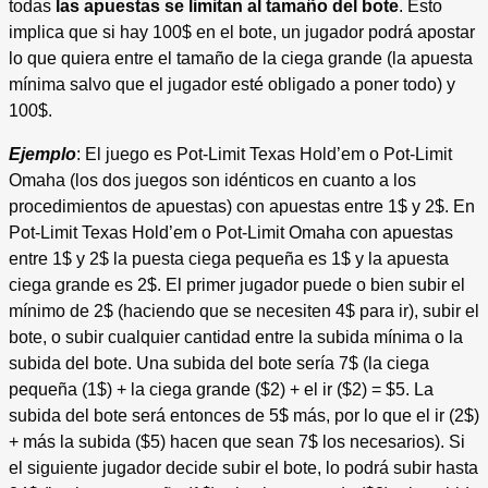
todas
las apuestas se limitan al tamaño del bote
. Esto
implica que si hay 100$ en el bote, un jugador podrá apostar
lo que quiera entre el tamaño de la ciega grande (la apuesta
mínima salvo que el jugador esté obligado a poner todo) y
100$.
Ejemplo
: El juego es Pot-Limit Texas Hold’em o Pot-Limit
Omaha (los dos juegos son idénticos en cuanto a los
procedimientos de apuestas) con apuestas entre 1$ y 2$. En
Pot-Limit Texas Hold’em o Pot-Limit Omaha con apuestas
entre 1$ y 2$ la puesta ciega pequeña es 1$ y la apuesta
ciega grande es 2$. El primer jugador puede o bien subir el
mínimo de 2$ (haciendo que se necesiten 4$ para ir), subir el
bote, o subir cualquier cantidad entre la subida mínima o la
subida del bote. Una subida del bote sería 7$ (la ciega
pequeña (1$) + la ciega grande ($2) + el ir ($2) = $5. La
subida del bote será entonces de 5$ más, por lo que el ir (2$)
+ más la subida ($5) hacen que sean 7$ los necesarios). Si
el siguiente jugador decide subir el bote, lo podrá subir hasta