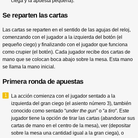
ciega y la apuesta pequeña).
Se reparten las cartas
Las cartas se reparten en el sentido de las agujas del reloj,
comenzando con el jugador a la izquierda del botón (el
pequeño ciego) y finalizando con el jugador que funciona
como crupier (el botón). Cada jugador recibe dos cartas de
mano que se colocan boca abajo sobre la mesa. Esta mano
se llama la mano inicial.
Primera ronda de apuestas
La acción comienza con el jugador sentado a la
izquierda del gran ciego (el asiento número 3), también
conocido como sentado “
under the gun
” o “
a tiro
“. Este
jugador tiene la opción de tirar las cartas (abandonar sus
cartas de mano en el centro de la mesa), ver (depositar
sobre la mesa una cantidad igual a la gran ciega), o