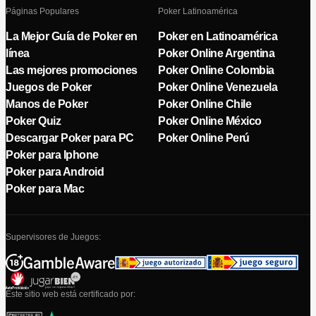
Páginas Populares
Poker Latinoamérica
La Mejor Guía de Poker en
Poker en Latinoamérica
línea
Poker Online Argentina
Las mejores promociones
Poker Online Colombia
Juegos de Poker
Poker Online Venezuela
Manos de Poker
Poker Online Chile
Poker Quiz
Poker Online México
Descargar Poker para PC
Poker Online Perú
Poker para Iphone
Poker para Android
Poker para Mac
Supervisores de Juegos:
Este sitio web está certificado por: