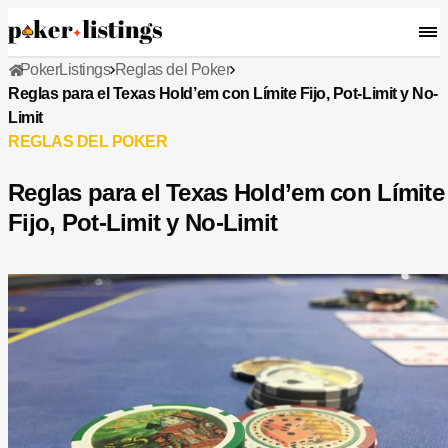
PokerListings
Reglas del Poker
Reglas para el Texas Hold’em con Límite Fijo, Pot-Limit y No-
Limit
REGLAS DEL POKER
Reglas para el Texas Hold’em con Límite
Fijo, Pot-Limit y No-Limit