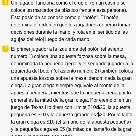
Un jugador funciona como el crupier (en un casino se
coloca un marcador de plástico frente a esta persona).
Esta posición se conoce como el “botón”. El botón
determina el orden en que los jugadores deberán tomar
decisiones durante la mano, y rota en el sentido de las
agujas del reloj luego de cada mano.
El primer jugador a la izquierda del botón (el asiento
número 1) coloca una apuesta forzosa sobre la mesa,
denominada la pequeña ciega, y el segundo jugador a la
izquierda del botón (el asiento número 2) también coloca
una apuesta forzosa sobre la mesa, denominada la gran
ciega. La gran ciega siempre equivale al monto de la
apuesta pequeña, mientras que la pequeña ciega por lo
general es la mitad de la gran ciega. Por ejemplo, en un
juego de Texas Hold’em con Límite $10/$20, la apuesta
pequeña es $10 y la apuesta grande es $20. Por lo tanto,
la gran ciega es $10 (el tamaño de la apuesta pequeña)
y la pequeña ciega es $5 (la mitad del tamaño de la gran