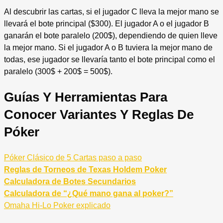
Al descubrir las cartas, si el jugador C lleva la mejor mano se
llevará el bote principal ($300). El jugador A o el jugador B
ganarán el bote paralelo (200$), dependiendo de quien lleve
la mejor mano. Si el jugador A o B tuviera la mejor mano de
todas, ese jugador se llevaría tanto el bote principal como el
paralelo (300$ + 200$ = 500$).
Guías Y Herramientas Para
Conocer Variantes Y Reglas De
Póker
Póker Clásico de 5 Cartas paso a paso
Reglas de Torneos de Texas Holdem Poker
Calculadora de Botes Secundarios
Calculadora de “¿Qué mano gana al poker?”
Omaha Hi-Lo Poker explicado