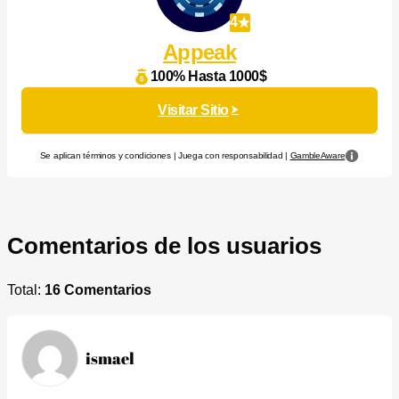
4
Appeak
100% Hasta 1000$
Visitar Sitio
Se aplican términos y condiciones | Juega con responsabilidad |
GambleAware
Comentarios de los usuarios
Total:
16 Comentarios
ismael