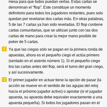
mesa para que todos puedan verlas. Estas cartas se
denominan el “flop”. Este constituye un momento
definitorio para todos los jugadores restantes, pues solo
quedan por revelarse dos cartas más. En otras palabras,
5 de las 7 cartas ya han sido reveladas. El flop contiene
cartas comunitarias, que se utilizan junto con las dos
cartas de mano para crear la mejor mano posible de
poker de 5 cartas.
Ya que las ciegas solo se pagan en la primera ronda de
apuestas, ahora es el pequeño ciego el actúa primero
(sentado en el asiento número 1). Si el pequeño ciego
tira las cartas antes del flop, será el turno del gran ciego,
y así sucesivamente.
El primer jugador en actuar tiene la opción de pasar (la
acción se mueve en el sentido de las agujas del reloj
hacia el próximo jugador activo) o apostar (si el jugador
apuesta, su apuesta debe equivaler exactamente a una
apuesta pequeña). Si todos los jugadores pasan en el