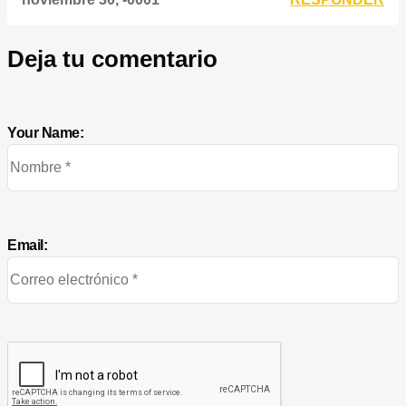
Deja tu comentario
Your Name:
Email: