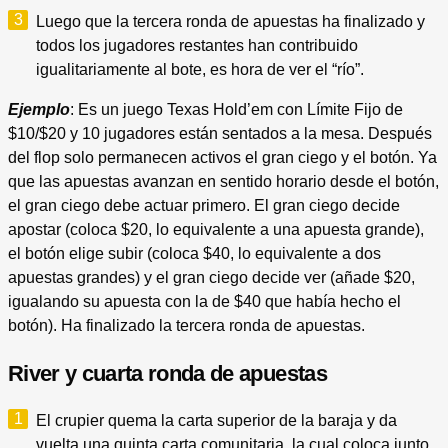
Luego que la tercera ronda de apuestas ha finalizado y
todos los jugadores restantes han contribuido
igualitariamente al bote, es hora de ver el “río”.
Ejemplo
: Es un juego Texas Hold’em con Límite Fijo de
$10/$20 y 10 jugadores están sentados a la mesa. Después
del flop solo permanecen activos el gran ciego y el botón. Ya
que las apuestas avanzan en sentido horario desde el botón,
el gran ciego debe actuar primero. El gran ciego decide
apostar (coloca $20, lo equivalente a una apuesta grande),
el botón elige subir (coloca $40, lo equivalente a dos
apuestas grandes) y el gran ciego decide ver (añade $20,
igualando su apuesta con la de $40 que había hecho el
botón). Ha finalizado la tercera ronda de apuestas.
River y cuarta ronda de apuestas
El crupier quema la carta superior de la baraja y da
vuelta una quinta carta comunitaria, la cual coloca junto