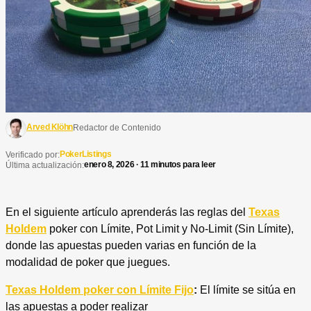
Arved Klöhn
Redactor de Contenido
PokerListings
Verificado por:
enero 8, 2026 · 11 minutos para leer
Última actualización:
En el siguiente artículo aprenderás las reglas del
Texas
Holdem
poker con Límite, Pot Limit y No-Limit (Sin Límite),
donde las apuestas pueden varias en función de la
modalidad de poker que juegues.
Texas Holdem poker con Límite Fijo
:
El límite se sitúa en
las apuestas a poder realizar