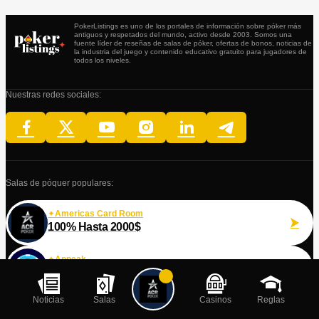
PokerListings es uno de los portales de información sobre póker más
antiguos y respetados del mundo, activo desde 2003. Somos una
fuente líder de reseñas de salas de póker, ofertas de bonos, noticias de
la industria del juego y contenido educativo gratuito para jugadores de
todos los niveles.
Nuestras redes sociales:
Salas de póquer populares:
Americas Card Room
100% Hasta 2000$
Appeak
100% Hasta 1000$
Noticias
Salas
Casinos
Reglas