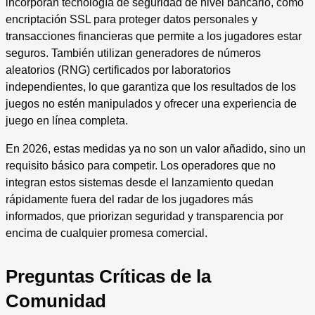
incorporan tecnología de seguridad de nivel bancario, como
encriptación SSL para proteger datos personales y
transacciones financieras que permite a los jugadores estar
seguros. También utilizan generadores de números
aleatorios (RNG) certificados por laboratorios
independientes, lo que garantiza que los resultados de los
juegos no estén manipulados y ofrecer una experiencia de
juego en línea completa.
En 2026, estas medidas ya no son un valor añadido, sino un
requisito básico para competir. Los operadores que no
integran estos sistemas desde el lanzamiento quedan
rápidamente fuera del radar de los jugadores más
informados, que priorizan seguridad y transparencia por
encima de cualquier promesa comercial.
Preguntas Críticas de la
Comunidad