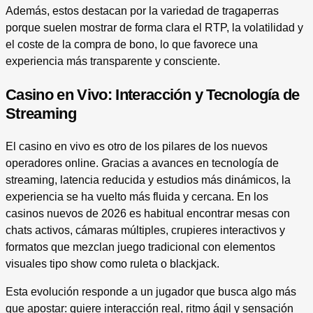
Además, estos destacan por la variedad de tragaperras
porque suelen mostrar de forma clara el RTP, la volatilidad y
el coste de la compra de bono, lo que favorece una
experiencia más transparente y consciente.
Casino en Vivo: Interacción y Tecnología de
Streaming
El casino en vivo es otro de los pilares de los nuevos
operadores online. Gracias a avances en tecnología de
streaming, latencia reducida y estudios más dinámicos, la
experiencia se ha vuelto más fluida y cercana. En los
casinos nuevos de 2026 es habitual encontrar mesas con
chats activos, cámaras múltiples, crupieres interactivos y
formatos que mezclan juego tradicional con elementos
visuales tipo show como ruleta o blackjack.
Esta evolución responde a un jugador que busca algo más
que apostar: quiere interacción real, ritmo ágil y sensación