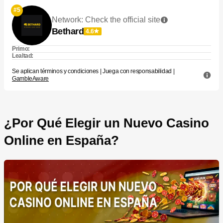
#5
Network: Check the official site
Bethard
4.6
Primo:
Lealtad:
Se aplican términos y condiciones | Juega con responsabilidad |
GambleAware
¿Por Qué Elegir un Nuevo Casino
Online en España?