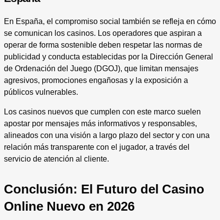
En España, el compromiso social también se refleja en cómo
se comunican los casinos. Los operadores que aspiran a
operar de forma sostenible deben respetar las normas de
publicidad y conducta establecidas por la Dirección General
de Ordenación del Juego (DGOJ), que limitan mensajes
agresivos, promociones engañosas y la exposición a
públicos vulnerables.
Los casinos nuevos que cumplen con este marco suelen
apostar por mensajes más informativos y responsables,
alineados con una visión a largo plazo del sector y con una
relación más transparente con el jugador, a través del
servicio de atención al cliente.
Conclusión: El Futuro del Casino
Online Nuevo en 2026