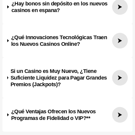
¿Hay bonos sin depósito en los nuevos
casinos en espana?
¿Qué Innovaciones Tecnológicas Traen
los Nuevos Casinos Online?
Si un Casino es Muy Nuevo, ¿Tiene
Suficiente Liquidez para Pagar Grandes
Premios (Jackpots)?
¿Qué Ventajas Ofrecen los Nuevos
Programas de Fidelidad o VIP?**