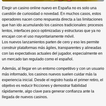
Elegir un casino online nuevo en España no es solo una
cuestión de curiosidad o novedad. En muchos casos, estos
operadores nacen como respuesta directa a las limitaciones
que han ido acumulando los casinos tradicionales: procesos
lentos, interfaces poco optimizadas y estructuras que ya no
encajan con el uso mayoritariamente móvil.
Los nuevos lanzamientos parten de cero y eso les permite
construir plataformas más ágiles, transparentes y alineadas
con las expectativas actuales del jugador, especialmente en
un mercado tan regulado como el español.
Además, al llegar en un entorno competitivo y con un usuario
más informado, los casinos nuevos suelen cuidar más la
experiencia inicial. Desde el registro hasta el primer retiro, el
objetivo es reducir fricciones y demostrar fiabilidad
rápidamente, algo clave para generar confianza ante la
llegada de nuevos casinos.