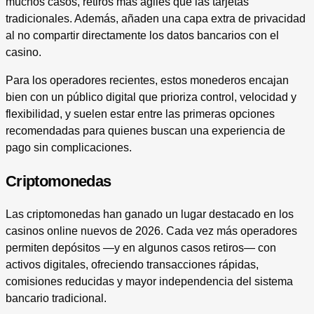
muchos casos, retiros más ágiles que las tarjetas
tradicionales. Además, añaden una capa extra de privacidad
al no compartir directamente los datos bancarios con el
casino.
Para los operadores recientes, estos monederos encajan
bien con un público digital que prioriza control, velocidad y
flexibilidad, y suelen estar entre las primeras opciones
recomendadas para quienes buscan una experiencia de
pago sin complicaciones.
Criptomonedas
Las criptomonedas han ganado un lugar destacado en los
casinos online nuevos de 2026. Cada vez más operadores
permiten depósitos —y en algunos casos retiros— con
activos digitales, ofreciendo transacciones rápidas,
comisiones reducidas y mayor independencia del sistema
bancario tradicional.