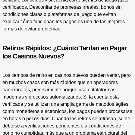
certificados. Desconfiar de promesas irreales, bonos sin
condiciones claras o plataformas de juego que evitan
explicar cómo funcionan los pagos es una de las mejores
formas de evitar problemas.
Retiros Rápidos: ¿Cuánto Tardan en Pagar
los Casinos Nuevos?
Los tiempos de retiro en casinos nuevos pueden variar, pero
en muchos casos son más rápidos que en operadores
tradicionales, precisamente porque usan plataformas
modernas y procesos automatizados. Si la cuenta está
verificada y se utilizan una amplia gama de métodos ágiles
como monederos electrónicos, los pagos pueden procesarse
en horas o pocos días. Cuando los retiros se retrasan, suele
deberse a verificaciones pendientes o a condiciones de
bono no cumplidas, más que a un problema estructural del