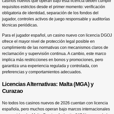
casinos nuevos que operan bajo esta licencia deben cumplir
requisitos estrictos desde el primer momento: verificación
obligatoria de identidad, separación de los fondos del
jugador, controles activos de juego responsable y auditorías
técnicas periódicas.
Para el jugador español, un casino nuevo con licencia DGOJ
ofrece el mayor nivel de protección legal posible en
cumplimiento de las normativas con mecanismos claros de
reclamación y supervisión continua. A cambio, este marco
implica más restricciones en bonos y promociones, pero
garantiza una experiencia regulada y controlada, con
preferencias y comportamientos adecuados.
Licencias Alternativas: Malta (MGA) y
Curazao
No todos los casinos nuevos de 2026 cuentan con licencia
española, pero muchos operan bajo marcos internacionales