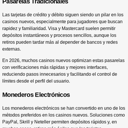
Pasarelas Tradicionales
Las tarjetas de crédito y débito siguen siendo un pilar en los
casinos nuevos, especialmente para jugadores que buscan
rapidez y familiaridad. Visa y Mastercard suelen permitir
depósitos instantáneos y procesos sencillos, aunque los
retiros pueden tardar más al depender de bancos y redes
externas.
En 2026, muchos casinos nuevos optimizan estas pasarelas
con verificaciones más rápidas y mejores interfaces,
reduciendo pasos innecesarios y facilitando el control de
límites desde el perfil del usuario.
Monederos Electrónicos
Los monederos electrónicos se han convertido en uno de los
métodos preferidos en los casinos nuevos. Soluciones como
PayPal, Skrill y Neteller permiten depósitos rápidos y, en