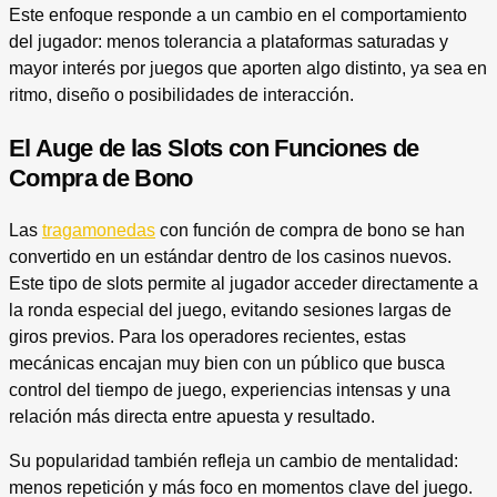
Este enfoque responde a un cambio en el comportamiento
del jugador: menos tolerancia a plataformas saturadas y
mayor interés por juegos que aporten algo distinto, ya sea en
ritmo, diseño o posibilidades de interacción.
El Auge de las Slots con Funciones de
Compra de Bono
Las
tragamonedas
con función de compra de bono se han
convertido en un estándar dentro de los casinos nuevos.
Este tipo de slots permite al jugador acceder directamente a
la ronda especial del juego, evitando sesiones largas de
giros previos. Para los operadores recientes, estas
mecánicas encajan muy bien con un público que busca
control del tiempo de juego, experiencias intensas y una
relación más directa entre apuesta y resultado.
Su popularidad también refleja un cambio de mentalidad:
menos repetición y más foco en momentos clave del juego.