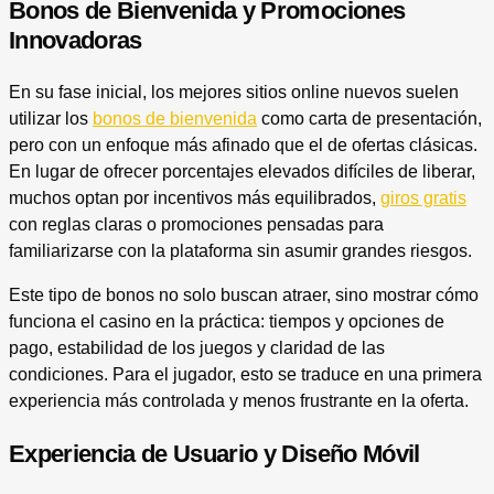
Bonos de Bienvenida y Promociones
Innovadoras
En su fase inicial, los mejores sitios online nuevos suelen
utilizar los
bonos de bienvenida
como carta de presentación,
pero con un enfoque más afinado que el de ofertas clásicas.
En lugar de ofrecer porcentajes elevados difíciles de liberar,
muchos optan por incentivos más equilibrados,
giros gratis
con reglas claras o promociones pensadas para
familiarizarse con la plataforma sin asumir grandes riesgos.
Este tipo de bonos no solo buscan atraer, sino mostrar cómo
funciona el casino en la práctica: tiempos y opciones de
pago, estabilidad de los juegos y claridad de las
condiciones. Para el jugador, esto se traduce en una primera
experiencia más controlada y menos frustrante en la oferta.
Experiencia de Usuario y Diseño Móvil