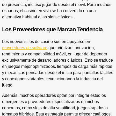
de presencia, incluso jugando desde el móvil. Para muchos
usuarios, el casino en vivo se ha convertido en una
alternativa habitual a las slots clásicas.
Los Proveedores que Marcan Tendencia
Los nuevos sitios de casino suelen apoyarse en
proveedores de software
que priorizan innovación,
rendimiento y compatibilidad móvil, en lugar de depender
exclusivamente de desarrolladores clásicos. Esto se traduce
en juegos mejor optimizados, tiempos de carga más rápidos
y mecánicas pensadas desde el inicio para pantallas táctiles
y conexiones variables, revolucionando la industria del
juego.
Además, muchos operadores optan por integrar estudios
emergentes o proveedores especializados en nichos
concretos, como slots de alta volatilidad, juegos rápidos o
formatos híbridos. Esta estrategia permite ofrecer catálogos