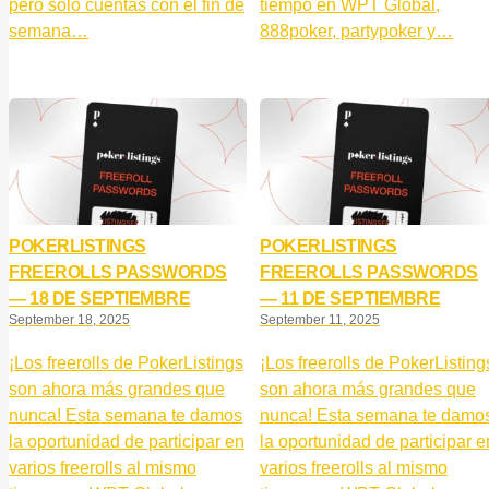
pero sólo cuentas con el fin de
tiempo en WPT Global,
semana…
888poker, partypoker y…
POKERLISTINGS
POKERLISTINGS
FREEROLLS PASSWORDS
FREEROLLS PASSWORDS
— 18 DE SEPTIEMBRE
— 11 DE SEPTIEMBRE
September 18, 2025
September 11, 2025
¡Los freerolls de PokerListings
¡Los freerolls de PokerListing
son ahora más grandes que
son ahora más grandes que
nunca! Esta semana te damos
nunca! Esta semana te damo
la oportunidad de participar en
la oportunidad de participar e
varios freerolls al mismo
varios freerolls al mismo