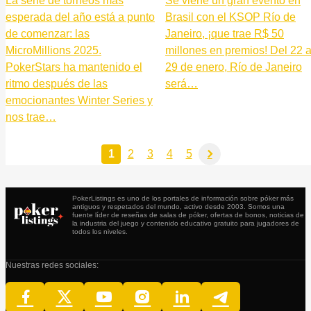
La serie de torneos más
Se viene un gran evento en
esperada del año está a punto
Brasil con el KSOP Río de
de comenzar: las
Janeiro, ¡que trae R$ 50
MicroMillions 2025.
millones en premios! Del 22 a
PokerStars ha mantenido el
29 de enero, Río de Janeiro
ritmo después de las
será…
emocionantes Winter Series y
nos trae…
1
2
3
4
5
PokerListings es uno de los portales de información sobre póker más
antiguos y respetados del mundo, activo desde 2003. Somos una
fuente líder de reseñas de salas de póker, ofertas de bonos, noticias de
la industria del juego y contenido educativo gratuito para jugadores de
todos los niveles.
Nuestras redes sociales: