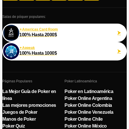
Salas de póquer populares:
Americas Card Room
100% Hasta 2000$
Appeak
100% Hasta 1000$
Páginas Populares
Poker Latinoamérica
La Mejor Guía de Poker en
Poker en Latinoamérica
línea
Poker Online Argentina
Las mejores promociones
Poker Online Colombia
Juegos de Poker
Poker Online Venezuela
Manos de Poker
Poker Online Chile
Poker Quiz
Poker Online México