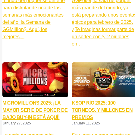
mundo del póquer se detiene
GGPoker, la sala de póquer
para disfrutar de una de las
más grande del mundo, ya
semanas más emocionantes
está preparando unos evento
del año: la Semana de
épicos para febrero de 2025.
GGMillion$. Aquí, los
¿Te imaginas formar parte de
mejores…
un sorteo con $12 millones
en…
MICROMILLIONS 2025: ¡LA
KSOP RÍO 2025: 100
MAYOR SERIE DE POKER DE
TORNEOS, Y MILLONES EN
BAJO BUY-IN ESTÁ AQUÍ!
PREMIOS
January 27, 2025
January 11, 2025