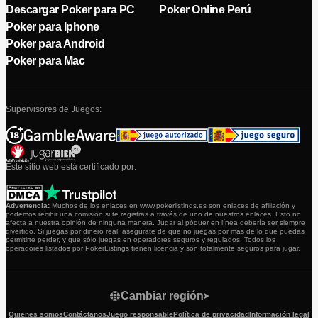
Descargar Poker para PC
Poker Online Perú
Poker para Iphone
Poker para Android
Poker para Mac
Supervisores de Juegos:
Este sitio web está certificado por:
Advertencia:
Muchos de los enlaces en www.pokerlistings.es son enlaces de afiliación y
podemos recibir una comisión si te registras a través de uno de nuestros enlaces. Esto no
afecta a nuestra opinión de ninguna manera. Jugar al póquer en línea debería ser siempre
divertido. Si juegas por dinero real, asegúrate de que no juegas por más de lo que puedas
permitirte perder, y que sólo juegas en operadores seguros y regulados. Todos los
operadores listados por PokerListings tienen licencia y son totalmente seguros para jugar.
Cambiar región
Quienes somos
Contáctanos
Juego responsable
Política de privacidad
Información legal