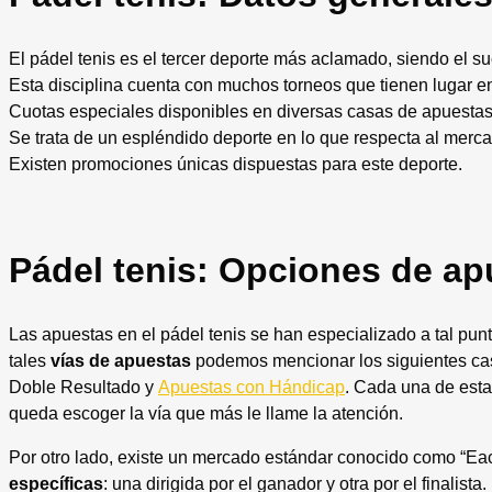
El pádel tenis es el tercer deporte más aclamado, siendo el s
Esta disciplina cuenta con muchos torneos que tienen lugar 
Cuotas especiales disponibles en diversas casas de apuestas
Se trata de un espléndido deporte en lo que respecta al merca
Existen promociones únicas dispuestas para este deporte.
Pádel tenis: Opciones de ap
Las apuestas en el pádel tenis se han especializado a tal pun
tales
vías de apuestas
podemos mencionar los siguientes ca
Doble Resultado y
Apuestas con Hándicap
. Cada una de esta
queda escoger la vía que más le llame la atención.
Por otro lado, existe un mercado estándar conocido como “Ea
específicas
: una dirigida por el ganador y otra por el finalist