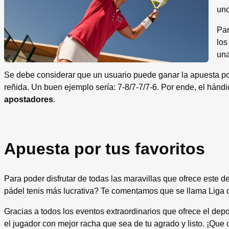
uno
Par
lo
un
Se debe considerar que un usuario puede ganar la apuesta por 
reñida. Un buen ejemplo sería: 7-8/7-7/7-6. Por ende, el hánd
apostadores
.
Apuesta por tus favoritos
Para poder disfrutar de todas las maravillas que ofrece este de
pádel tenis más lucrativa? Te comentamos que se llama Liga de
Gracias a todos los eventos extraordinarios que ofrece el depo
el jugador con mejor racha que sea de tu agrado y listo. ¡Que