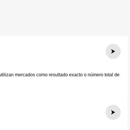
utilizan mercados como resultado exacto o número total de