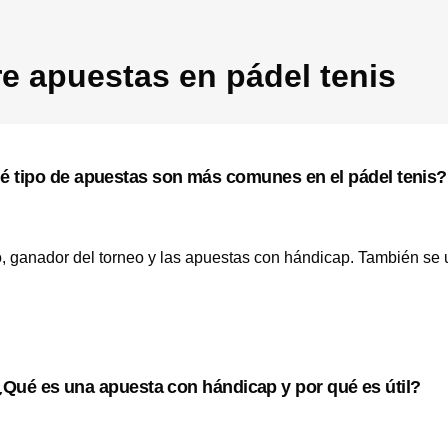
e apuestas en pádel tenis
é tipo de apuestas son más comunes en el pádel tenis?
, ganador del torneo y las apuestas con hándicap. También se 
¿Qué es una apuesta con hándicap y por qué es útil?