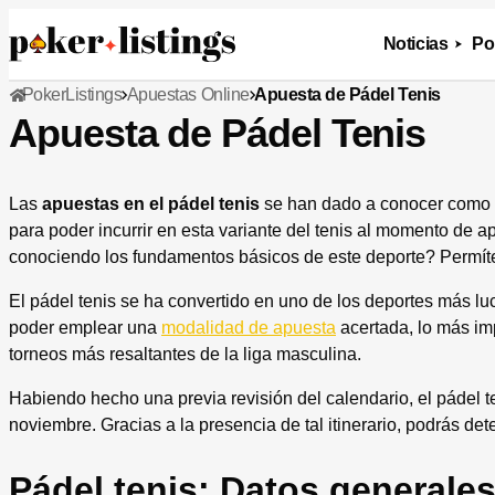
Noticias
Po
PokerListings
Apuestas Online
Apuesta de Pádel Tenis
Apuesta de Pádel Tenis
Las
apuestas en el pádel tenis
se han dado a conocer como u
para poder incurrir en esta variante del tenis al momento de a
conociendo los fundamentos básicos de este deporte? Permíten
El pádel tenis se ha convertido en uno de los deportes más luc
poder emplear una
modalidad de apuesta
acertada, lo más im
torneos más resaltantes de la liga masculina.
Habiendo hecho una previa revisión del calendario, el pádel 
noviembre. Gracias a la presencia de tal itinerario, podrás d
Pádel tenis: Datos generale