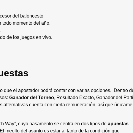
ucesor del baloncesto.
en todo momento del año.
.
do de los juegos en vivo.
uestas
to que el apostador podrá contar con varias opciones. Dentro d
sos:
Ganador del Torneo
, Resultado Exacto, Ganador del Part
s alternativas cuenta con cierta remuneración, así que únicame
ch Way”, cuyo basamento se centra en dos tipos de
apuestas
a. El meollo del asunto es estar al tanto de la condición que