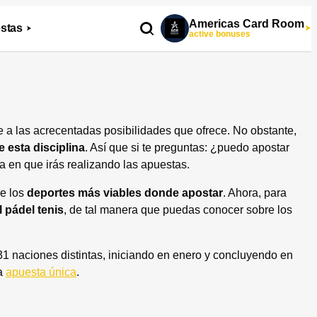
Americas Card Room
stas
active bonuses
 a las acrecentadas posibilidades que ofrece. No obstante,
e esta disciplina
. Así que si te preguntas: ¿puedo apostar
 en que irás realizando las apuestas.
re los
deportes más viables donde apostar
. Ahora, para
 pádel tenis
, de tal manera que puedas conocer sobre los
31 naciones distintas, iniciando en enero y concluyendo en
na
apuesta única
.