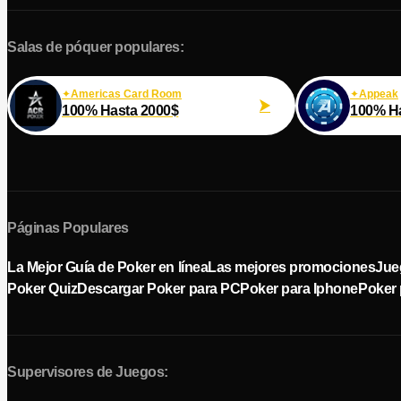
Salas de póquer populares:
Americas Card Room
Appeak
100% Hasta 2000$
100% H
Páginas Populares
La Mejor Guía de Poker en línea
Las mejores promociones
Jue
Poker Quiz
Descargar Poker para PC
Poker para Iphone
Poker 
Supervisores de Juegos: