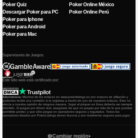
Poker Quiz
Poker Online México
Descargar Poker para PC
Poker Online Perú
Poker para Iphone
Poker para Android
Poker para Mac
Supervisores de Juegos:
Este sitio web está certificado por:
Advertencia:
Muchos de los enlaces en www.pokerlistings.es son enlaces de afiliación y
podemos recibir una comisión si te registras a través de uno de nuestros enlaces. Esto no
afecta a nuestra opinión de ninguna manera. Jugar al póquer en línea debería ser siempre
divertido. Si juegas por dinero real, asegúrate de que no juegas por más de lo que puedas
permitirte perder, y que sólo juegas en operadores seguros y regulados. Todos los
operadores listados por PokerListings tienen licencia y son totalmente seguros para jugar.
Cambiar región