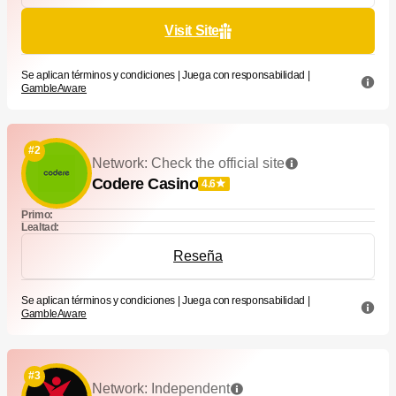
Visit Site
Se aplican términos y condiciones | Juega con responsabilidad |
GambleAware
#2
Network: Check the official site
Codere Casino
4.6
Primo:
Lealtad:
Reseña
Se aplican términos y condiciones | Juega con responsabilidad |
GambleAware
#3
Network: Independent