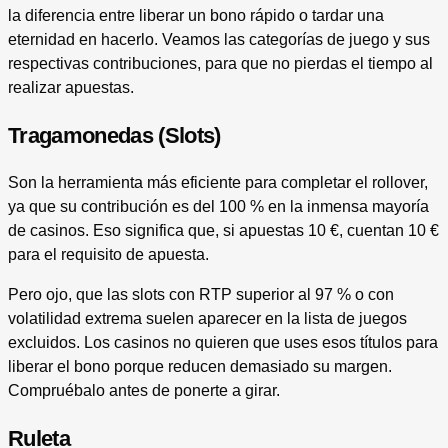
la diferencia entre liberar un bono rápido o tardar una
eternidad en hacerlo. Veamos las categorías de juego y sus
respectivas contribuciones, para que no pierdas el tiempo al
realizar apuestas.
Tragamonedas (Slots)
Son la herramienta más eficiente para completar el rollover,
ya que su contribución es del 100 % en la inmensa mayoría
de casinos. Eso significa que, si apuestas 10 €, cuentan 10 €
para el requisito de apuesta.
Pero ojo, que las slots con RTP superior al 97 % o con
volatilidad extrema suelen aparecer en la lista de juegos
excluidos. Los casinos no quieren que uses esos títulos para
liberar el bono porque reducen demasiado su margen.
Compruébalo antes de ponerte a girar.
Ruleta