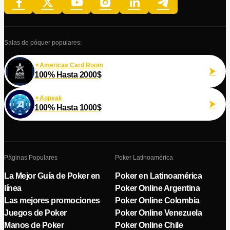
Salas de póquer populares:
Americas Card Room
100% Hasta 2000$
Appeak
100% Hasta 1000$
Páginas Populares
Poker Latinoamérica
La Mejor Guía de Poker en
Poker en Latinoamérica
línea
Poker Online Argentina
Las mejores promociones
Poker Online Colombia
Juegos de Poker
Poker Online Venezuela
Manos de Poker
Poker Online Chile