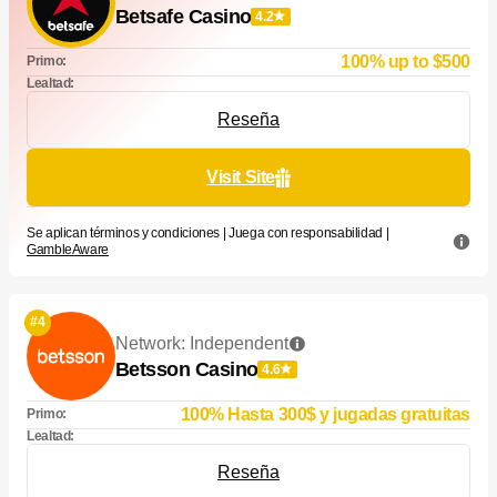
Betsafe Casino
4.2
100% up to $500
Primo:
Lealtad:
Reseña
Visit Site
Se aplican términos y condiciones | Juega con responsabilidad |
GambleAware
#4
Network: Independent
Betsson Casino
4.6
100% Hasta 300$ y jugadas gratuitas
Primo:
Lealtad:
Reseña