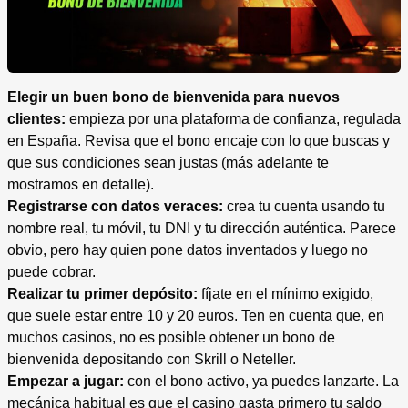
Elegir un buen bono de bienvenida para nuevos
clientes:
empieza por una plataforma de confianza, regulada
en España. Revisa que el bono encaje con lo que buscas y
que sus condiciones sean justas (más adelante te
mostramos en detalle).
Registrarse con datos veraces:
crea tu cuenta usando tu
nombre real, tu móvil, tu DNI y tu dirección auténtica. Parece
obvio, pero hay quien pone datos inventados y luego no
puede cobrar.
Realizar tu primer depósito:
fíjate en el mínimo exigido,
que suele estar entre 10 y 20 euros. Ten en cuenta que, en
muchos casinos, no es posible obtener un bono de
bienvenida depositando con Skrill o Neteller.
Empezar a jugar:
con el bono activo, ya puedes lanzarte. La
mecánica habitual es que el casino gasta primero tu saldo