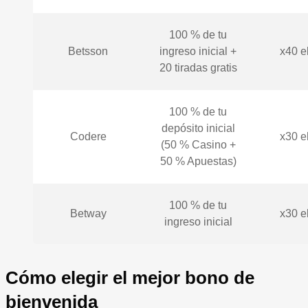
100 % de tu
Betsson
ingreso inicial +
x40 e
20 tiradas gratis
100 % de tu
depósito inicial
Codere
x30 e
(50 % Casino +
50 % Apuestas)
100 % de tu
Betway
x30 e
ingreso inicial
Cómo elegir el mejor bono de
bienvenida