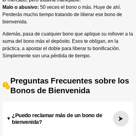
Malo o abusivo:
50 veces el bono o más. Huye de ahí.
Perderás mucho tiempo tratando de liberar ese bono de
bienvenida.
Además, pasa de cualquier bono que aplique su rollover a la
suma del bono más el depósito. Esos te obligan, en la
práctica, a apostar el doble para liberar tu bonificación.
Simplemente son una pérdida de tiempo.
Preguntas Frecuentes sobre los
Bonos de Bienvenida
¿Puedo reclamar más de un bono de
bienvenida?