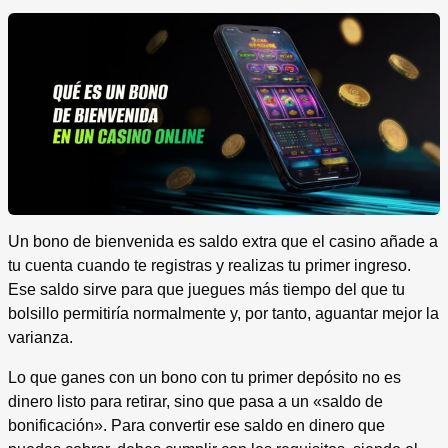
Un bono de bienvenida es saldo extra que el casino añade a
tu cuenta cuando te registras y realizas tu primer ingreso.
Ese saldo sirve para que juegues más tiempo del que tu
bolsillo permitiría normalmente y, por tanto, aguantar mejor la
varianza.
Lo que ganes con un bono con tu primer depósito no es
dinero listo para retirar, sino que pasa a un «saldo de
bonificación». Para convertir ese saldo en dinero que