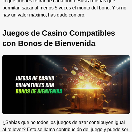
lo que puedes retirar de cada bono. Busca ofertas que
permitan sacar al menos 5 veces el monto del bono. Y si no
hay un valor máximo, has dado con oro.
Juegos de Casino Compatibles
con Bonos de Bienvenida
¿Sabías que no todos los juegos de azar contribuyen igual
al rollover? Esto se llama contribución del juego y puede ser