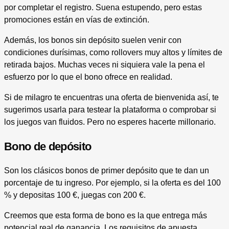
por completar el registro. Suena estupendo, pero estas
promociones están en vías de extinción.
Además, los bonos sin depósito suelen venir con
condiciones durísimas, como rollovers muy altos y límites de
retirada bajos. Muchas veces ni siquiera vale la pena el
esfuerzo por lo que el bono ofrece en realidad.
Si de milagro te encuentras una oferta de bienvenida así, te
sugerimos usarla para testear la plataforma o comprobar si
los juegos van fluidos. Pero no esperes hacerte millonario.
Bono de depósito
Son los clásicos bonos de primer depósito que te dan un
porcentaje de tu ingreso. Por ejemplo, si la oferta es del 100
% y depositas 100 €, juegas con 200 €.
Creemos que esta forma de bono es la que entrega más
potencial real de ganancia. Los requisitos de apuesta