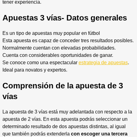
tener experiencia.
Apuestas 3 vías- Datos
generales
Es un tipo de apuestas muy popular en fútbol
Esta apuesta es capaz de conceder tres resultados posibles.
Normalmente cuentan con elevadas probabilidades.
Cuenta con considerables oportunidades de ganar.
Se conoce como una espectacular
estrategia de apuestas
.
Ideal para novatos y expertos.
Comprensión de la apuesta de 3
vías
La apuesta de 3 vías está muy adelantada con respecto a la
apuesta de 2 vías. En esta apuesta podrás seleccionar un
determinado resultado de dos apuestas distintas, al igual
que también podrás extenderla
con escoger una tercera