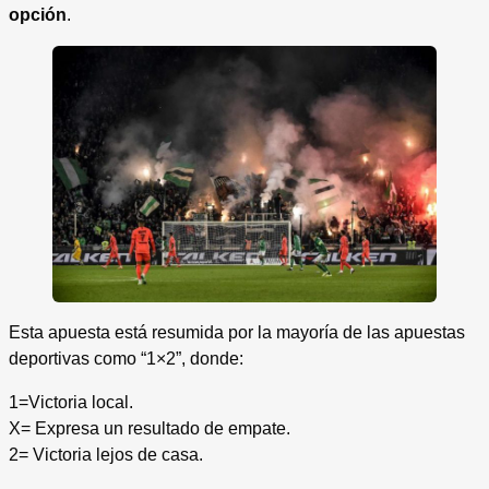
opción
.
Esta apuesta está resumida por la mayoría de las apuestas
deportivas como “1×2”, donde:
1=Victoria local.
X= Expresa un resultado de empate.
2= Victoria lejos de casa.