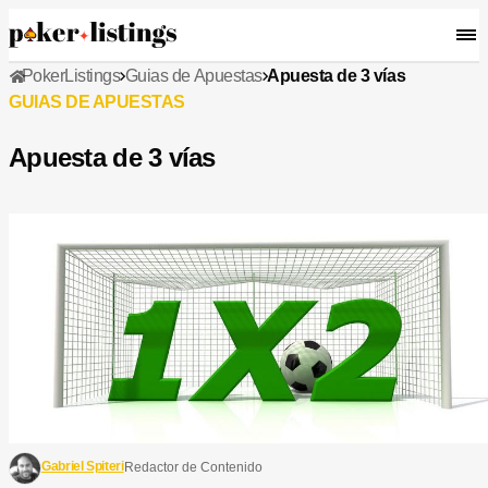
PokerListings
Guias de Apuestas
Apuesta de 3 vías
GUIAS DE APUESTAS
Apuesta de 3 vías
Gabriel Spiteri
Redactor de Contenido