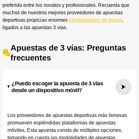
preferida entre los novatos y profesionales. Recuerda que
muchos de nuestros mejores proveedores de apuestas
deportivas propician enormes
oportunidades de bonos
,
ligados a las apuestas 3 vías.
Apuestas de 3 vías: Preguntas
frecuentes
¿Puedo escoger la apuesta de 3 vías
desde un dispositivo móvil?
Los proveedores de apuestas deportivas más famosas
promueven espléndidas plataformas de apuestas
móviles. Esta apuesta consta de múltiples opciones,
tomando en cuenta las modalidades de apuestas