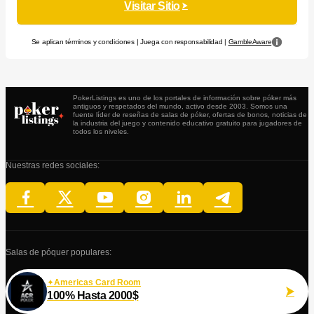
Visitar Sitio
Se aplican términos y condiciones | Juega con responsabilidad |
GambleAware
PokerListings es uno de los portales de información sobre póker más
antiguos y respetados del mundo, activo desde 2003. Somos una
fuente líder de reseñas de salas de póker, ofertas de bonos, noticias de
la industria del juego y contenido educativo gratuito para jugadores de
todos los niveles.
Nuestras redes sociales:
Salas de póquer populares:
Americas Card Room
100% Hasta 2000$