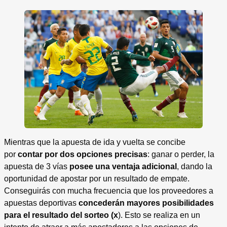
Mientras que la apuesta de ida y vuelta se concibe
por
contar por dos opciones precisas
: ganar o perder, la
apuesta de 3 vías
posee una ventaja adicional
, dando la
oportunidad de apostar por un resultado de empate.
Conseguirás con mucha frecuencia que los proveedores a
apuestas deportivas
concederán mayores posibilidades
para el resultado del sorteo (x
). Esto se realiza en un