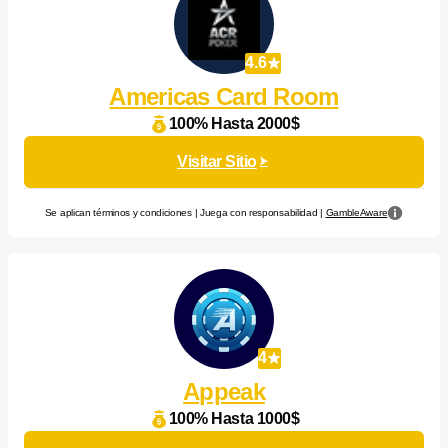
4.6
Americas Card Room
100% Hasta 2000$
Visitar Sitio
Se aplican términos y condiciones | Juega con responsabilidad |
GambleAware
4
Appeak
100% Hasta 1000$