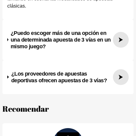
clásicas.
¿Puedo escoger más de una opción en
una determinada apuesta de 3 vías en un
mismo juego?
¿Los proveedores de apuestas
deportivas ofrecen apuestas de 3 vías?
Recomendar