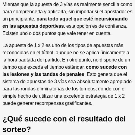
Mientas que la apuesta de 3 vías es realmente sencilla como
para comprenderla y aplicarla, sin importar si el apostador es
un principiante,
para todo aquel que esté incursionando
en las apuestas deportivas
, esta opción es de confianza.
Existen uno o dos puntos que vale tener en cuenta.
La apuesta de 1 x 2 es uno de los tipos de apuestas más
reconocidas en el fútbol, aunque no se aplica únicamente a
la hora pautada del partido. En otro punto, no dispone de un
tiempo que exceda el tiempo estándar,
como sucede con
las lesiones y las tandas de penales
. Esto genera que el
sistema de apuestas de 3 vías sea absolutamente apropiado
para las rondas eliminatorias de los torneos, donde con el
simple hecho de utilizar una excelente estrategia de 1 x 2
puede generar recompensas gratificantes.
¿Qué sucede con el resultado del
sorteo?