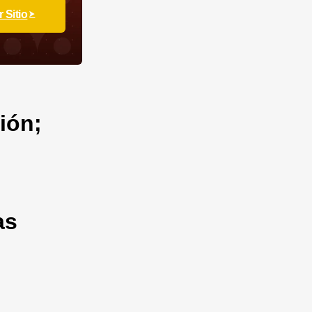
r Sitio
ión;
as