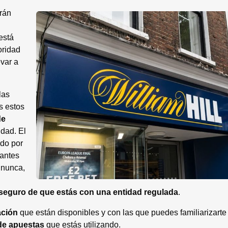
rán
está
oridad
var a
las
s estos
de
dad. El
ado por
nantes
 nunca,
 seguro de que estás con una entidad regulada
.
ación
que están disponibles y con las que puedes familiarizarte
 de apuestas
que estás utilizando.