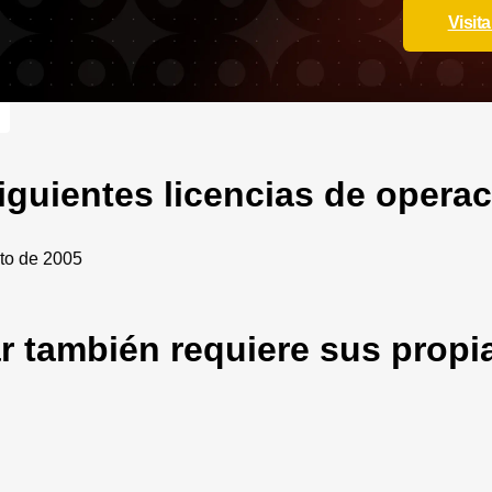
Visita
iguientes licencias de operac
cto de 2005
ar también requiere sus propi