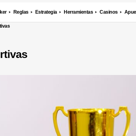
ker
Reglas
Estrategia
Herramientas
Casinos
Apue
tivas
rtivas