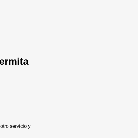
ermita
otro servicio y