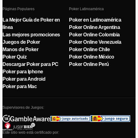
Páginas Populares
Poker Latinoamérica
La Mejor Guía de Poker en
Poker en Latinoamérica
línea
Poker Online Argentina
Las mejores promociones
Poker Online Colombia
Juegos de Poker
Poker Online Venezuela
Manos de Poker
Poker Online Chile
Poker Quiz
Poker Online México
Descargar Poker para PC
Poker Online Perú
Poker para Iphone
Poker para Android
Poker para Mac
Supervisores de Juegos:
Este sitio web está certificado por: