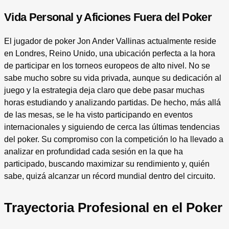
Vida Personal y Aficiones Fuera del Poker
El jugador de poker Jon Ander Vallinas actualmente reside
en Londres, Reino Unido, una ubicación perfecta a la hora
de participar en los torneos europeos de alto nivel. No se
sabe mucho sobre su vida privada, aunque su dedicación al
juego y la estrategia deja claro que debe pasar muchas
horas estudiando y analizando partidas. De hecho, más allá
de las mesas, se le ha visto participando en eventos
internacionales y siguiendo de cerca las últimas tendencias
del poker. Su compromiso con la competición lo ha llevado a
analizar en profundidad cada sesión en la que ha
participado, buscando maximizar su rendimiento y, quién
sabe, quizá alcanzar un récord mundial dentro del circuito.
Trayectoria Profesional en el Poker