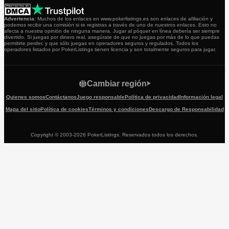
Advertencia:
Muchos de los enlaces en www.pokerlistings.es son enlaces de afiliación y
podemos recibir una comisión si te registras a través de uno de nuestros enlaces. Esto no
afecta a nuestra opinión de ninguna manera. Jugar al póquer en línea debería ser siempre
divertido. Si juegas por dinero real, asegúrate de que no juegas por más de lo que puedas
permitirte perder, y que sólo juegas en operadores seguros y regulados. Todos los
operadores listados por PokerListings tienen licencia y son totalmente seguros para jugar.
Cambiar región
Quienes somos
Contáctanos
Juego responsable
Política de privacidad
Información legal
Mapa del sitio
Política de cookies
Términos y condiciones
Descargo de Responsabilidad
Copyright © 2003-2026 PokerListings. Reservados todos los derechos.