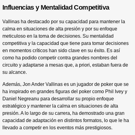
Influencias y Mentalidad Competitiva
Vallinas ha destacado por su capacidad para mantener la
calma en situaciones de alta presión y por su enfoque
meticuloso en la toma de decisiones. Su mentalidad
competitiva y la capacidad que tiene para tomar decisiones
en momentos críticos han sido clave en su éxito. Es así
como ha podido competir contra grandes nombres del
circuito y adaptarse a mesas que, a priori, estaban fuera de
su alcance.
Además, Jon Ander Vallinas es un jugador de poker que se
ha inspirado en grandes figuras del poker como Phil Ivey y
Daniel Negreanu para desarrollar su propio enfoque
estratégico y mantener la calma en situaciones de alta
presión. A lo largo de su carrera, ha demostrado una gran
capacidad de adaptación en distintos formatos, lo que le ha
llevado a competir en los eventos más prestigiosos.