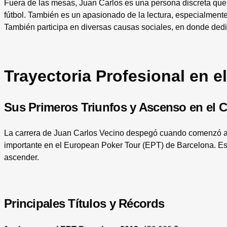
Fuera de las mesas, Juan Carlos es una persona discreta que 
fútbol. También es un apasionado de la lectura, especialmente
También participa en diversas causas sociales, en donde dedic
Trayectoria Profesional en e
Sus Primeros Triunfos y Ascenso en el C
La carrera de Juan Carlos Vecino despegó cuando comenzó a pa
importante en el European Poker Tour (EPT) de Barcelona. Este t
ascender.
Principales Títulos y Récords