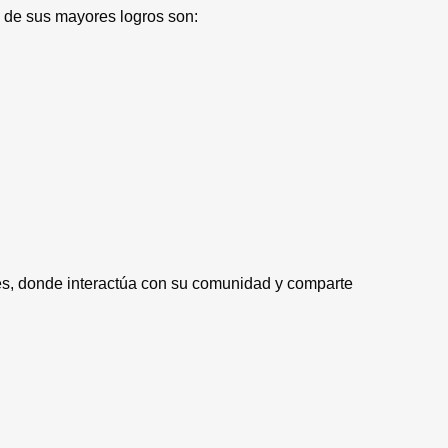
 de sus mayores logros son:
les, donde interactúa con su comunidad y comparte