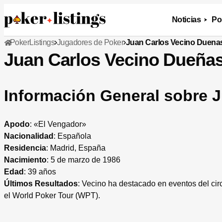
Noticias
Po
PokerListings
Jugadores de Poker
Juan Carlos Vecino Duena
Juan Carlos Vecino Dueña
Información General sobre 
Apodo
: «El Vengador»
Nacionalidad
: Española
Residencia
: Madrid, España
Nacimiento
: 5 de marzo de 1986
Edad
: 39 años
Últimos Resultados
: Vecino ha destacado en eventos del ci
el World Poker Tour (WPT).