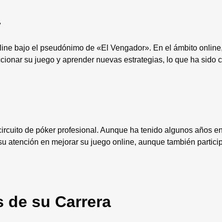
»
nline bajo el pseudónimo de «El Vengador». En el ámbito online
ccionar su juego y aprender nuevas estrategias, lo que ha sido 
ircuito de póker profesional. Aunque ha tenido algunos años en
o su atención en mejorar su juego online, aunque también parti
 de su Carrera