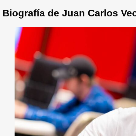
Biografía de Juan Carlos V