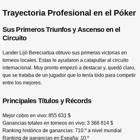
Trayectoria Profesional en el Póker
Sus Primeros Triunfos y Ascenso en el
Circuito
Lander Lijó Bereciartua obtuvo sus primeras victorias en
torneos locales. Estas le ayudaron a catapultar al circuito
internacional. Muy pronto empezó a destacar y, quedó claro,
que se trataba de un jugador que lo tenía todo para competir
entre los mejores.
Principales Títulos y Récords
Mejor cobro en vivo: 855 631 $
Ganancias totales en torneos en vivo: 3 368 814 $
Ranking histórico de ganancias: 710.º a nivel mundial
Ranking de ganancias en España: 10.º