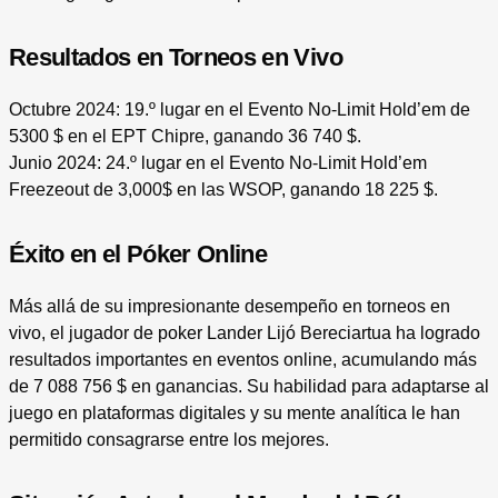
Resultados en Torneos en Vivo
Octubre 2024: 19.º lugar en el Evento No-Limit Hold’em de
5300 $ en el EPT Chipre, ganando 36 740 $.
Junio 2024: 24.º lugar en el Evento No-Limit Hold’em
Freezeout de 3,000$ en las WSOP, ganando 18 225 $.
Éxito en el Póker Online
Más allá de su impresionante desempeño en torneos en
vivo, el jugador de poker Lander Lijó Bereciartua ha logrado
resultados importantes en eventos online, acumulando más
de 7 088 756 $ en ganancias. Su habilidad para adaptarse al
juego en plataformas digitales y su mente analítica le han
permitido consagrarse entre los mejores.