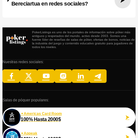
Bereciartua en redes sociales?
PokerListings es uno de los portales de información sobre póker más
antiguos y respetados del mundo, activo desde 2003. Somos una
fuente líder de reseñas de salas de póker, ofertas de bonos, noticias de
la industria del juego y contenido educativo gratuito para jugadores de
todos los niveles.
Nuestras redes sociales:
Salas de póquer populares:
Americas Card Room
100% Hasta 2000$
Appeak