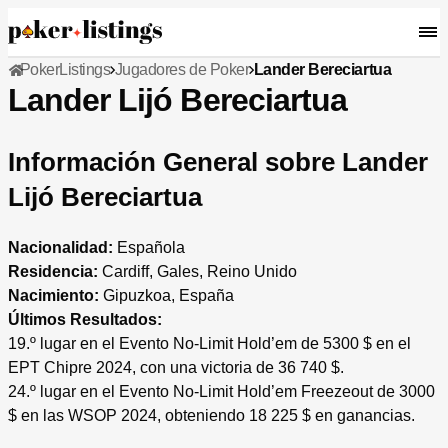
PokerListings
Jugadores de Poker
Lander Bereciartua
Lander Lijó Bereciartua
Información General sobre Lander
Lijó Bereciartua
Nacionalidad:
Española
Residencia:
Cardiff, Gales, Reino Unido
Nacimiento:
Gipuzkoa, España
Últimos Resultados:
19.º lugar en el Evento No-Limit Hold’em de 5300 $ en el
EPT Chipre 2024, con una victoria de 36 740 $.
24.º lugar en el Evento No-Limit Hold’em Freezeout de 3000
$ en las WSOP 2024, obteniendo 18 225 $ en ganancias.