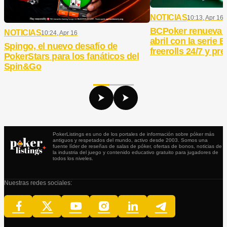
NOTICIAS
10:13, Apr 16
BCPoker renueva 
NOTICIAS
10:24, Apr 16
abril con la serie
Spingo, el nuevo desafío de
freerolls 24/7 y pr
PokerStars para los fanáticos del
Spin&Go
PokerListings es uno de los portales de información sobre póker más
antiguos y respetados del mundo, activo desde 2003. Somos una
fuente líder de reseñas de salas de póker, ofertas de bonos, noticias de
la industria del juego y contenido educativo gratuito para jugadores de
todos los niveles.
Nuestras redes sociales: