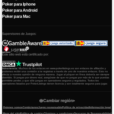
Poker para Iphone
Poker para Android
Poker para Mac
Supervisores de Juegos:
Este sitio web está certificado por:
Advertencia:
Muchos de los enlaces en www.pokerlistings.es son enlaces de afiliación y
podemos recibir una comisión si te registras a través de uno de nuestros enlaces. Esto no
afecta a nuestra opinión de ninguna manera. Jugar al póquer en línea debería ser siempre
divertido. Si juegas por dinero real, asegúrate de que no juegas por más de lo que puedas
permitirte perder, y que sólo juegas en operadores seguros y regulados. Todos los
operadores listados por PokerListings tienen licencia y son totalmente seguros para jugar.
Cambiar región
Quienes somos
Contáctanos
Juego responsable
Política de privacidad
Información legal
Mapa del sitio
Política de cookies
Términos y condiciones
Descargo de Responsabilidad