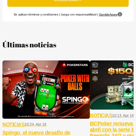
Se aplican términos y condiciones | Juega con responsabilidad |
GambleAware
Últimas noticias
NOTICIAS
10:13, Apr 16
BCPoker renueva 
NOTICIAS
10:24, Apr 16
abril con la serie
Spingo, el nuevo desafío de
freerolls 24/7 y pr