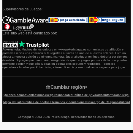
Supervisores de Juegos:
Este sitio web está certificado por:
Advertencia:
Muchos de los enlaces en www.pokerlistings.es son enlaces de afiliación y
podemos recibir una comisión si te registras a través de uno de nuestros enlaces. Esto no
afecta a nuestra opinión de ninguna manera. Jugar al póquer en línea debería ser siempre
divertido. Si juegas por dinero real, asegúrate de que no juegas por más de lo que puedas
permitirte perder, y que sólo juegas en operadores seguros y regulados. Todos los
operadores listados por PokerListings tienen licencia y son totalmente seguros para jugar.
Cambiar región
Quienes somos
Contáctanos
Juego responsable
Política de privacidad
Información legal
Mapa del sitio
Política de cookies
Términos y condiciones
Descargo de Responsabilidad
Copyright © 2003-2026 PokerListings. Reservados todos los derechos.