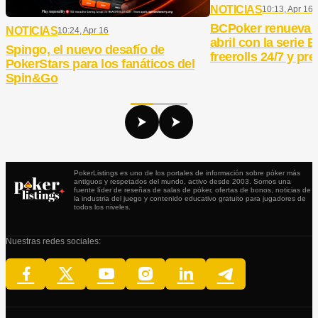
NOTICIAS
10:13, Apr 16
BCPoker renueva 
NOTICIAS
10:24, Apr 16
abril con la serie
Spingo, el nuevo desafío de
freerolls 24/7 y pr
PokerStars para los fanáticos del
Spin&Go
PokerListings es uno de los portales de información sobre póker más
antiguos y respetados del mundo, activo desde 2003. Somos una
fuente líder de reseñas de salas de póker, ofertas de bonos, noticias de
la industria del juego y contenido educativo gratuito para jugadores de
todos los niveles.
Nuestras redes sociales: