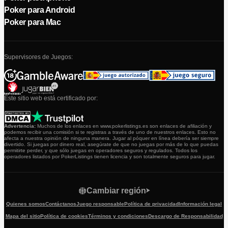
Poker para Android
Poker para Mac
Supervisores de Juegos:
Este sitio web está certificado por:
Advertencia:
Muchos de los enlaces en www.pokerlistings.es son enlaces de afiliación y
podemos recibir una comisión si te registras a través de uno de nuestros enlaces. Esto no
afecta a nuestra opinión de ninguna manera. Jugar al póquer en línea debería ser siempre
divertido. Si juegas por dinero real, asegúrate de que no juegas por más de lo que puedas
permitirte perder, y que sólo juegas en operadores seguros y regulados. Todos los
operadores listados por PokerListings tienen licencia y son totalmente seguros para jugar.
Cambiar región
Quienes somos
Contáctanos
Juego responsable
Política de privacidad
Información legal
Mapa del sitio
Política de cookies
Términos y condiciones
Descargo de Responsabilidad