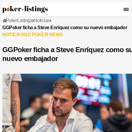
PokerListings
Noticias
GGPoker ficha a Steve Enríquez como su nuevo embajador
NOTICIAS
GG POKER NEWS
GGPoker ficha a Steve Enríquez como s
nuevo embajador