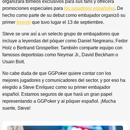
organizará torneos exclusivos para sus fans y ofrecerá
promociones especiales para
los jugadores españoles
. De
hecho como parte de su debut como embajador organizó su
primer
freeroll
que tuvo lugar el 13 de septiembre.
Steve se une así a un selecto grupo de embajadores que
incluye a leyendas del póquer como Daniel Negreanu, Fedor
Holz o Bertrand Grospellier. También comparte equipo con
famosos deportistas como Neymar Jr., David Beckham o
Usain Bolt.
No cabe duda de que GGPoker quiere contar con los
mejores jugadores y comunicadores del sector, y por eso ha
elegido a Steve Enríquez como su primer embajador
español. Estamos seguros de que hará un gran papel
representando a GGPoker y al póquer español. ¡Mucha
suerte, Steve!