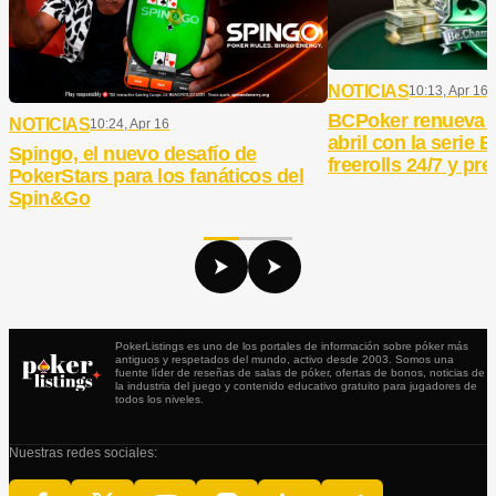
NOTICIAS
10:13, Apr 16
BCPoker renueva 
NOTICIAS
10:24, Apr 16
abril con la serie
Spingo, el nuevo desafío de
freerolls 24/7 y pr
PokerStars para los fanáticos del
Spin&Go
PokerListings es uno de los portales de información sobre póker más
antiguos y respetados del mundo, activo desde 2003. Somos una
fuente líder de reseñas de salas de póker, ofertas de bonos, noticias de
la industria del juego y contenido educativo gratuito para jugadores de
todos los niveles.
Nuestras redes sociales: