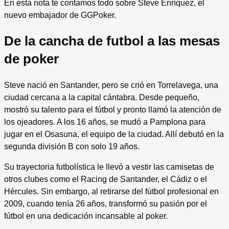
En esta nota te contamos todo sobre Steve Enríquez, el
nuevo embajador de GGPoker.
De la cancha de futbol a las mesas
de poker
Steve nació en Santander, pero se crió en Torrelavega, una
ciudad cercana a la capital cántabra. Desde pequeño,
mostró su talento para el fútbol y pronto llamó la atención de
los ojeadores. A los 16 años, se mudó a Pamplona para
jugar en el Osasuna, el equipo de la ciudad. Allí debutó en la
segunda división B con solo 19 años.
Su trayectoria futbolística le llevó a vestir las camisetas de
otros clubes como el Racing de Santander, el Cádiz o el
Hércules. Sin embargo, al retirarse del fútbol profesional en
2009, cuando tenía 26 años, transformó su pasión por el
fútbol en una dedicación incansable al poker.