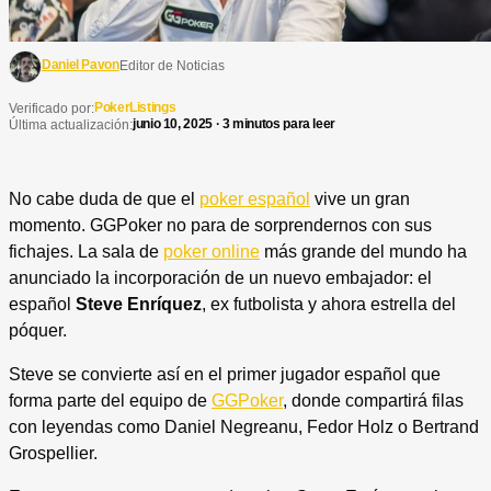
Daniel Pavon
Editor de Noticias
PokerListings
Verificado por:
junio 10, 2025 · 3 minutos para leer
Última actualización:
No cabe duda de que el
poker español
vive un gran
momento. GGPoker no para de sorprendernos con sus
fichajes. La sala de
poker online
más grande del mundo ha
anunciado la incorporación de un nuevo embajador: el
español
Steve Enríquez
, ex futbolista y ahora estrella del
póquer.
Steve se convierte así en el primer jugador español que
forma parte del equipo de
GGPoker
, donde compartirá filas
con leyendas como Daniel Negreanu, Fedor Holz o Bertrand
Grospellier.