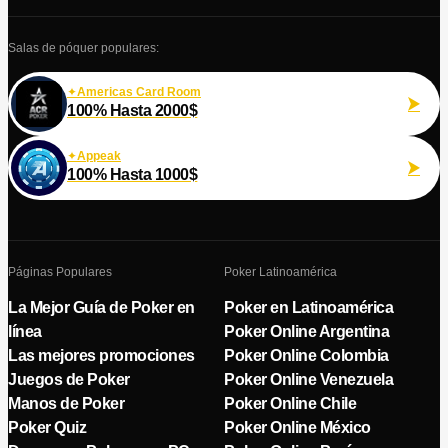
Salas de póquer populares:
Americas Card Room
100% Hasta 2000$
Appeak
100% Hasta 1000$
Páginas Populares
Poker Latinoamérica
La Mejor Guía de Poker en
Poker en Latinoamérica
línea
Poker Online Argentina
Las mejores promociones
Poker Online Colombia
Juegos de Poker
Poker Online Venezuela
Manos de Poker
Poker Online Chile
Poker Quiz
Poker Online México