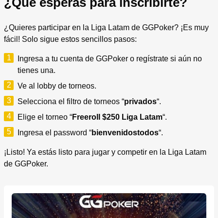
¿Qué esperas para inscribirte?
¿Quieres participar en la Liga Latam de GGPoker? ¡Es muy
fácil! Solo sigue estos sencillos pasos:
Ingresa a tu cuenta de GGPoker o regístrate si aún no
tienes una.
Ve al lobby de torneos.
Selecciona el filtro de torneos “
privados
“.
Elige el torneo “
Freeroll $250 Liga Latam
“.
Ingresa el password “
bienvenidostodos
“.
¡Listo! Ya estás listo para jugar y competir en la Liga Latam
de GGPoker.