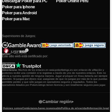
Descargar Poker para PC
Poker Online Perú
Poker para Iphone
Poker para Android
Poker para Mac
Supervisores de Juegos:
Este sitio web está certificado por:
Advertencia:
Muchos de los enlaces en www.pokerlistings.es son enlaces de afiliación y
podemos recibir una comisión si te registras a través de uno de nuestros enlaces. Esto no
afecta a nuestra opinión de ninguna manera. Jugar al póquer en línea debería ser siempre
divertido. Si juegas por dinero real, asegúrate de que no juegas por más de lo que puedas
permitirte perder, y que sólo juegas en operadores seguros y regulados. Todos los
operadores listados por PokerListings tienen licencia y son totalmente seguros para jugar.
Cambiar región
Quienes somos
Contáctanos
Juego responsable
Política de privacidad
Información legal