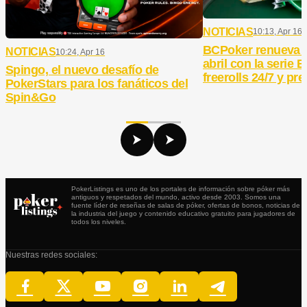
NOTICIAS
10:13, Apr 16
BCPoker renueva 
NOTICIAS
10:24, Apr 16
abril con la serie
Spingo, el nuevo desafío de
freerolls 24/7 y pr
PokerStars para los fanáticos del
Spin&Go
PokerListings es uno de los portales de información sobre póker más
antiguos y respetados del mundo, activo desde 2003. Somos una
fuente líder de reseñas de salas de póker, ofertas de bonos, noticias de
la industria del juego y contenido educativo gratuito para jugadores de
todos los niveles.
Nuestras redes sociales: