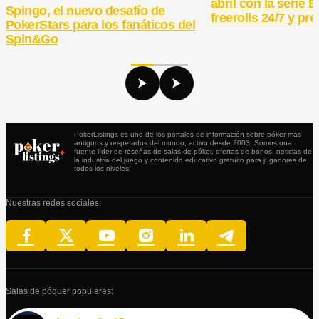
abril con la serie
Spingo, el nuevo desafío de
freerolls 24/7 y pr
PokerStars para los fanáticos del
Spin&Go
PokerListings es uno de los portales de información sobre póker más
antiguos y respetados del mundo, activo desde 2003. Somos una
fuente líder de reseñas de salas de póker, ofertas de bonos, noticias de
la industria del juego y contenido educativo gratuito para jugadores de
todos los niveles.
Nuestras redes sociales:
Salas de póquer populares: