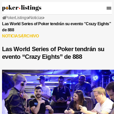
PokerListings
Noticias
Las World Series of Poker tendrán su evento “Crazy Eights”
de 888
NOTICIAS
ARCHIVO
Las World Series of Poker tendrán su
evento “Crazy Eights” de 888