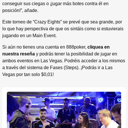
conseguir sus ciegas o ¡jugar más botes contra él en
posición!”, añade.
Este torneo de “Crazy Eights” se prevé que sea grande, por
lo que hay perspectiva de que os sintáis como si estuvierais
jugando en un Main Event.
Si aún no tienes una cuenta en 888poker,
cliquea en
nuestra reseña
y podrás tener la posibilidad de jugar en
ambos eventos en Las Vegas. Podréis acceder a los mismos
a través del sistema de Fases (Steps). ¡Podrás ir a Las
Vegas por tan solo $0,01!