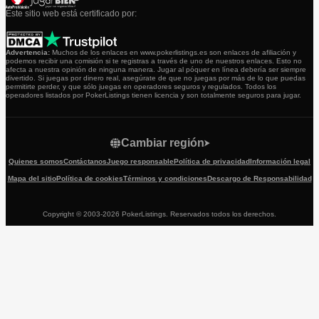
Este sitio web está certificado por:
Advertencia:
Muchos de los enlaces en www.pokerlistings.es son enlaces de afiliación y
podemos recibir una comisión si te registras a través de uno de nuestros enlaces. Esto no
afecta a nuestra opinión de ninguna manera. Jugar al póquer en línea debería ser siempre
divertido. Si juegas por dinero real, asegúrate de que no juegas por más de lo que puedas
permitirte perder, y que sólo juegas en operadores seguros y regulados. Todos los
operadores listados por PokerListings tienen licencia y son totalmente seguros para jugar.
Cambiar región
Quienes somos
Contáctanos
Juego responsable
Política de privacidad
Información legal
Mapa del sitio
Política de cookies
Términos y condiciones
Descargo de Responsabilidad
Copyright © 2003-2026 PokerListings. Reservados todos los derechos.