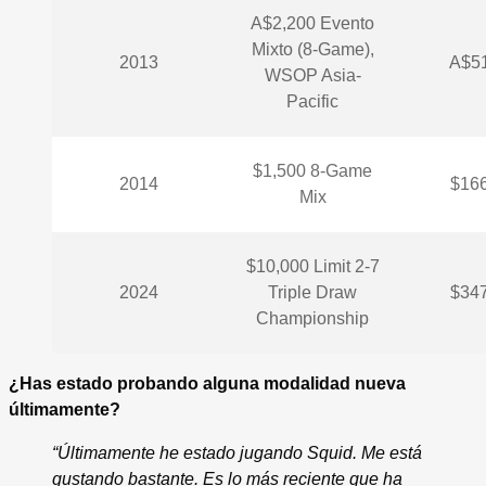
A$2,200 Evento
Mixto (8-Game),
2013
A$51
WSOP Asia-
Pacific
$1,500 8-Game
2014
$166
Mix
$10,000 Limit 2-7
2024
Triple Draw
$347
Championship
¿Has estado probando alguna modalidad nueva
últimamente?
“Últimamente he estado jugando Squid. Me está
gustando bastante. Es lo más reciente que ha