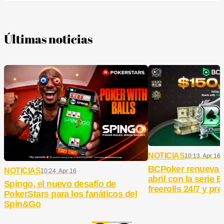
Últimas noticias
NOTICIAS
10:13, Apr 16
BCPoker renueva 
NOTICIAS
10:24, Apr 16
abril con la serie
Spingo, el nuevo desafío de
freerolls 24/7 y pr
PokerStars para los fanáticos del
Spin&Go