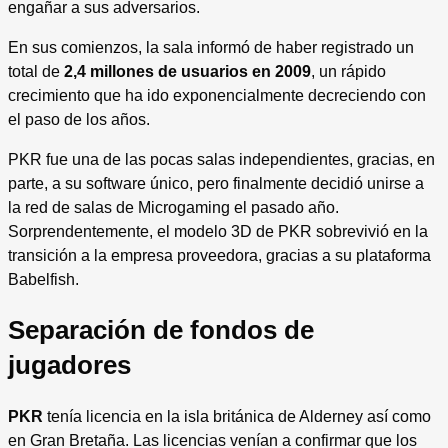
engañar a sus adversarios.
En sus comienzos, la sala informó de haber registrado un
total de
2,4 millones de usuarios en 2009
, un rápido
crecimiento que ha ido exponencialmente decreciendo con
el paso de los años.
PKR fue una de las pocas salas independientes, gracias, en
parte, a su software único, pero finalmente decidió unirse a
la red de salas de Microgaming el pasado año.
Sorprendentemente, el modelo 3D de PKR sobrevivió en la
transición a la empresa proveedora, gracias a su plataforma
Babelfish.
Separación de fondos de
jugadores
PKR
tenía licencia en la isla británica de Alderney así como
en Gran Bretaña. Las licencias venían a confirmar que los