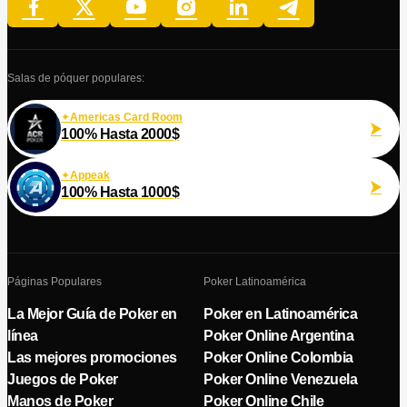
Salas de póquer populares:
Americas Card Room
100% Hasta 2000$
Appeak
100% Hasta 1000$
Páginas Populares
Poker Latinoamérica
La Mejor Guía de Poker en
Poker en Latinoamérica
línea
Poker Online Argentina
Las mejores promociones
Poker Online Colombia
Juegos de Poker
Poker Online Venezuela
Manos de Poker
Poker Online Chile