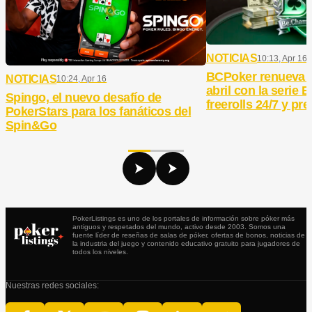
NOTICIAS
10:13, Apr 16
BCPoker renueva 
NOTICIAS
10:24, Apr 16
abril con la serie
Spingo, el nuevo desafío de
freerolls 24/7 y pr
PokerStars para los fanáticos del
Spin&Go
PokerListings es uno de los portales de información sobre póker más
antiguos y respetados del mundo, activo desde 2003. Somos una
fuente líder de reseñas de salas de póker, ofertas de bonos, noticias de
la industria del juego y contenido educativo gratuito para jugadores de
todos los niveles.
Nuestras redes sociales: