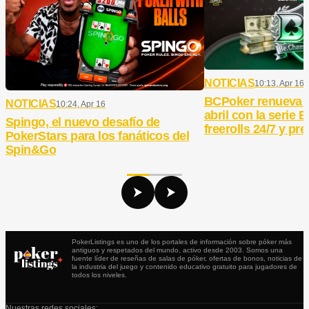
NOTICIAS
10:13, Apr 16
BCPoker renueva 
NOTICIAS
10:24, Apr 16
abril con la serie
Spingo, el nuevo desafío de
freerolls 24/7 y pr
PokerStars para los fanáticos del
Spin&Go
PokerListings es uno de los portales de información sobre póker más
antiguos y respetados del mundo, activo desde 2003. Somos una
fuente líder de reseñas de salas de póker, ofertas de bonos, noticias de
la industria del juego y contenido educativo gratuito para jugadores de
todos los niveles.
Nuestras redes sociales: