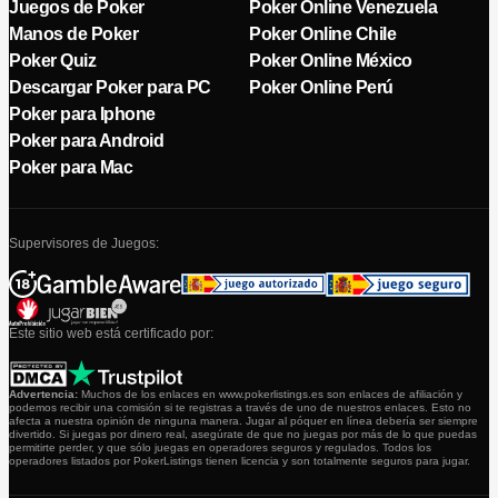
Juegos de Poker
Poker Online Venezuela
Manos de Poker
Poker Online Chile
Poker Quiz
Poker Online México
Descargar Poker para PC
Poker Online Perú
Poker para Iphone
Poker para Android
Poker para Mac
Supervisores de Juegos:
Este sitio web está certificado por:
Advertencia:
Muchos de los enlaces en www.pokerlistings.es son enlaces de afiliación y
podemos recibir una comisión si te registras a través de uno de nuestros enlaces. Esto no
afecta a nuestra opinión de ninguna manera. Jugar al póquer en línea debería ser siempre
divertido. Si juegas por dinero real, asegúrate de que no juegas por más de lo que puedas
permitirte perder, y que sólo juegas en operadores seguros y regulados. Todos los
operadores listados por PokerListings tienen licencia y son totalmente seguros para jugar.