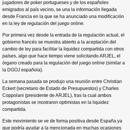
jugadores de poker portugueses y de los españoles
emigrados al país vecino, se una la información llegada
desde Francia en la que se ha anunciado una modificación
en la ley de regulación del juego online.
Por primera vez desde la entrada de la regulación actual, el
gobierno francés se muestra abierto a la aceptación del
cambio de ley para facilitar la liquidez compartida con otros
países, algo que hace tiempo viene solicitando ARJEL, el
órgano creado para la regulación del juego online (similar a
la DGOJ española).
La semana pasada se produjo una reunión entre Christian
Eckert (secretario de Estado de Presupuestos) y Charles
Coppolani (presidente de ARJEL), tras la cual ambos
protagonistas se mostraron optimistas en la liquidez
compartida.
Este movimiento se ve de forma positiva desde España ya
que podría ayudar a la mencionada en muchas ocasiones