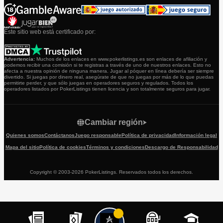
Este sitio web está certificado por:
Advertencia:
Muchos de los enlaces en www.pokerlistings.es son enlaces de afiliación y
podemos recibir una comisión si te registras a través de uno de nuestros enlaces. Esto no
afecta a nuestra opinión de ninguna manera. Jugar al póquer en línea debería ser siempre
divertido. Si juegas por dinero real, asegúrate de que no juegas por más de lo que puedas
permitirte perder, y que sólo juegas en operadores seguros y regulados. Todos los
operadores listados por PokerListings tienen licencia y son totalmente seguros para jugar.
Cambiar región
Quienes somos
Contáctanos
Juego responsable
Política de privacidad
Información legal
Mapa del sitio
Política de cookies
Términos y condiciones
Descargo de Responsabilidad
Copyright © 2003-2026 PokerListings. Reservados todos los derechos.