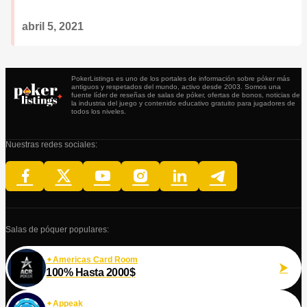
abril 5, 2021
PokerListings es uno de los portales de información sobre póker más
antiguos y respetados del mundo, activo desde 2003. Somos una
fuente líder de reseñas de salas de póker, ofertas de bonos, noticias de
la industria del juego y contenido educativo gratuito para jugadores de
todos los niveles.
Nuestras redes sociales:
Salas de póquer populares:
Americas Card Room
100% Hasta 2000$
Appeak