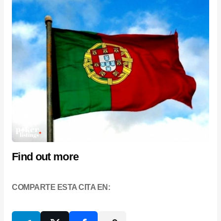
Find out more
COMPARTE ESTA CITA EN: