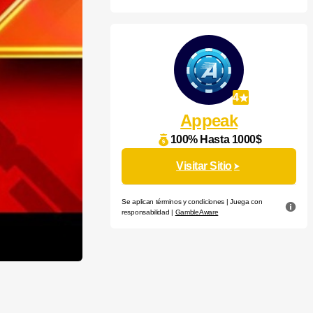
4
Appeak
100% Hasta 1000$
Visitar Sitio
Se aplican términos y condiciones | Juega con
responsabilidad |
GambleAware