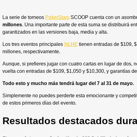
La serie de torneos
PokerStars
SCOOP cuenta con un asombr
millones
. Una importante parte de esta suma se distribuirá e
garantizados en las versiones baja, media y alta.
Los tres eventos principales
NLHE
tienen entradas de $109, $
millones, respectivamente.
Aunque, si prefieres jugar con cuatro cartas en lugar de dos,
vuelta con entradas de $109, $1,050 y $10,300, y garantías 
Todo esto y mucho más tendrá lugar del 7 al 31 de mayo.
Simplemente no puedes perderte esta emocionante y competitiv
de estos primeros días del evento.
Resultados destacados dur