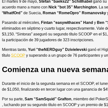
El martes 9 de mayo,
Stefan “baeks22” Schillhabel
ganó su 
acuerdo mano a mano con
Nick “bot 35” Marchington
. La s
“
WhatfOrd”
de Suecia,
Roman “RomeOpro” Romanovsky
Pasando al miércoles,
Fintan “easywithaces” Hand
y
Ben “
eliminados en séptimo y cuarto lugar, respectivamente. Vale d
$3,150. “Sintoras” aseguró su segundo título SCOOP en el $1
la participación de 39 jugadores de 323 inscripciones.
Mientras tanto,
Yuri “theNERDguy” Dzivielevski
ganó el Hig
título
SCOOP
y superando a un grupo de 76 participantes y u
Comienza una nueva seman
Durante el inicio de la segunda semana en el SCOOP, el lune
de $1,050, finalizando en tercer lugar con una ganancia de $
Por su parte,
Sam “SamSquid” Grafton
, miembro del PokerSt
, luchando por su segundo título en SCOOP y un premio de 