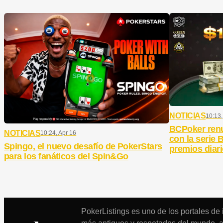
NOTICIAS
10:13,
BCPoker renu
NOTICIAS
10:24, Apr 16
con la serie 
Spingo, el nuevo desafío de PokerStars
premios diar
para los fanáticos del Spin&Go
PokerListings es uno de los portales de