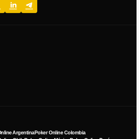
nline Argentina
Poker Online Colombia