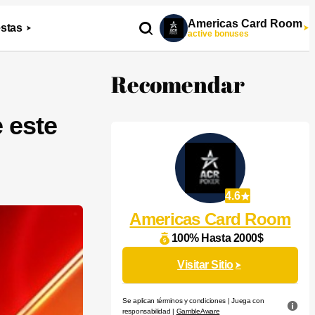
Americas Card Room
stas
active bonuses
Recomendar
 este
4.6
Americas Card Room
100% Hasta 2000$
Visitar Sitio
Se aplican términos y condiciones | Juega con
responsabilidad |
GambleAware