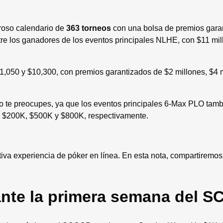
oso calendario de
363 torneos
con una bolsa de premios gara
ntre los ganadores de los eventos principales NLHE, con $11 mi
1,050 y $10,300, con premios garantizados de $2 millones, $4 
 no te preocupes, ya que los eventos principales 6-Max PLO tam
de $200K, $500K y $800K, respectivamente.
a experiencia de póker en línea. En esta nota, compartiremos 
ante la primera semana del 