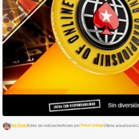
Iva Dozet
PokerListings
Editor de noticias
Verificado por:
Última actualización: