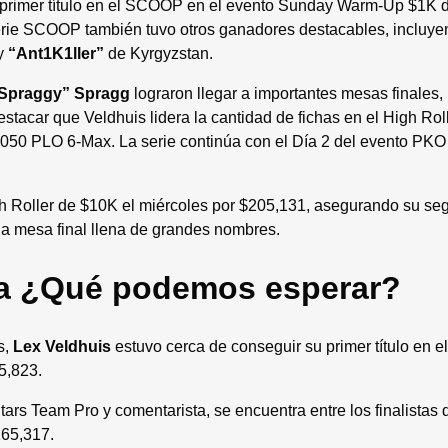
primer título en el SCOOP en el evento Sunday Warm-Up $1K 
erie SCOOP también tuvo otros ganadores destacables, incluye
y
“Ant1K1ller”
de Kyrgyzstan.
Spraggy” Spragg
lograron llegar a importantes mesas finales,
estacar que Veldhuis lidera la cantidad de fichas en el High Ro
,050 PLO 6-Max. La serie continúa con el Día 2 del evento PKO
h Roller de $10K el miércoles por $205,131, asegurando su s
na mesa final llena de grandes nombres.
a ¿Qué podemos esperar?
s,
Lex Veldhuis
estuvo cerca de conseguir su primer título en 
45,823.
ars Team Pro y comentarista, se encuentra entre los finalistas 
$165,317.