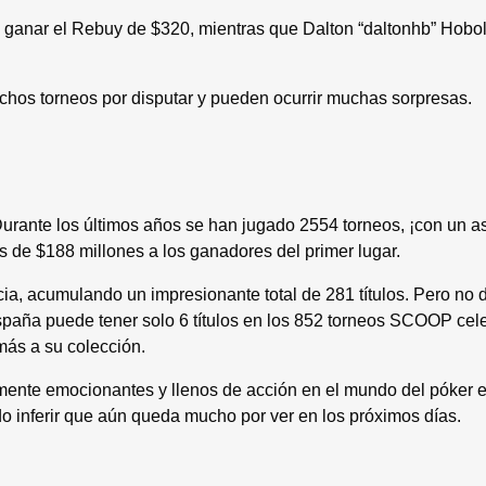
 ganar el Rebuy de $320, mientras que Dalton “daltonhb” Hobol
os torneos por disputar y pueden ocurrir muchas sorpresas.
P
Durante los últimos años se han jugado 2554 torneos, ¡con un 
s de $188 millones a los ganadores del primer lugar.
a, acumulando un impresionante total de 281 títulos. Pero no 
España puede tener solo 6 títulos en los 852 torneos SCOOP ce
más a su colección.
mente emocionantes y llenos de acción en el mundo del póker e
do inferir que aún queda mucho por ver en los próximos días.