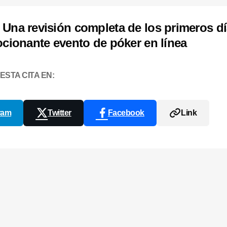
na revisión completa de los primeros dí
cionante evento de póker en línea
STA CITA EN:
ram
Twitter
Facebook
Link