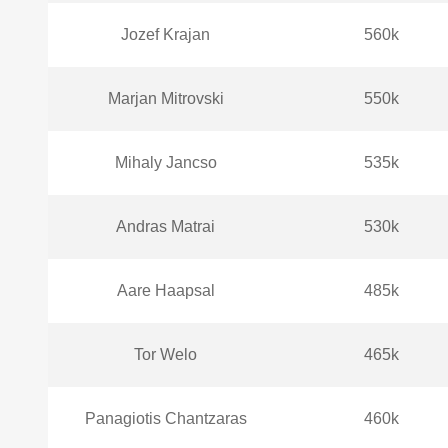
Jozef Krajan
560k
Marjan Mitrovski
550k
Mihaly Jancso
535k
Andras Matrai
530k
Aare Haapsal
485k
Tor Welo
465k
Panagiotis Chantzaras
460k