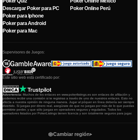
Poker Quiz
Poker Online México
Descargar Poker para PC
Poker Online Perú
Poker para Iphone
Poker para Android
Poker para Mac
Supervisores de Juegos:
Este sitio web está certificado por:
Advertencia:
Muchos de los enlaces en www.pokerlistings.es son enlaces de afiliación y
podemos recibir una comisión si te registras a través de uno de nuestros enlaces. Esto no
afecta a nuestra opinión de ninguna manera. Jugar al póquer en línea debería ser siempre
divertido. Si juegas por dinero real, asegúrate de que no juegas por más de lo que puedas
permitirte perder, y que sólo juegas en operadores seguros y regulados. Todos los
operadores listados por PokerListings tienen licencia y son totalmente seguros para jugar.
Cambiar región