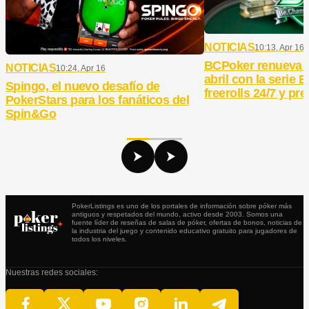
NOTICIAS
10:13, Apr 16
BCPoker renueva 
NOTICIAS
10:24, Apr 16
abril con la serie
Spingo, el nuevo desafío de
freerolls 24/7 y pr
PokerStars para los fanáticos del
Spin&Go
PokerListings es uno de los portales de información sobre póker más
antiguos y respetados del mundo, activo desde 2003. Somos una
fuente líder de reseñas de salas de póker, ofertas de bonos, noticias de
la industria del juego y contenido educativo gratuito para jugadores de
todos los niveles.
Nuestras redes sociales: