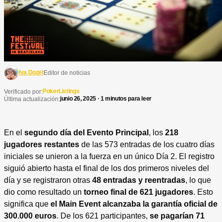
Iva Dozet
Editor de noticias
PokerListings
Verificado por:
junio 26, 2025 · 1 minutos para leer
Última actualización:
En el
segundo día del Evento Principal
, los
218
jugadores restantes
de las 573 entradas de los cuatro días
iniciales se unieron a la fuerza en un único Día 2. El registro
siguió abierto hasta el final de los dos primeros niveles del
día y se registraron otras
48 entradas y reentradas
, lo que
dio como resultado un
torneo final de 621 jugadores
. Esto
significa que
el Main Event alcanzaba la garantía oficial de
300.000 euros
. De los 621 participantes,
se pagarían 71