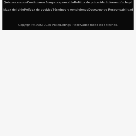
Quienes somos
Contáctanos
Juego responsable
Política de privacidad
Información legal
Mapa del sitio
Política de cookies
Términos y condiciones
Descargo de Responsabilidad
Copyright © 2003-2026 PokerListings. Reservados todos los derechos.