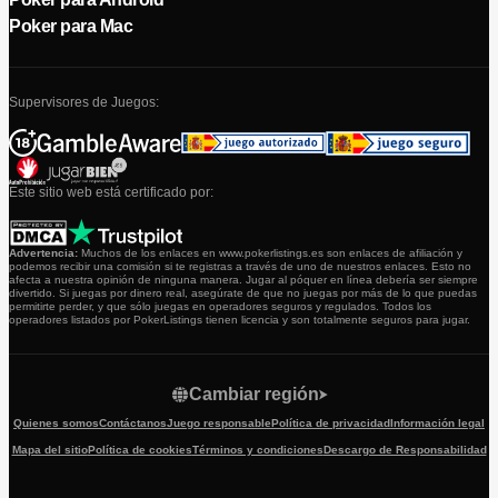
Poker para Mac
Supervisores de Juegos:
Este sitio web está certificado por:
Advertencia:
Muchos de los enlaces en www.pokerlistings.es son enlaces de afiliación y
podemos recibir una comisión si te registras a través de uno de nuestros enlaces. Esto no
afecta a nuestra opinión de ninguna manera. Jugar al póquer en línea debería ser siempre
divertido. Si juegas por dinero real, asegúrate de que no juegas por más de lo que puedas
permitirte perder, y que sólo juegas en operadores seguros y regulados. Todos los
operadores listados por PokerListings tienen licencia y son totalmente seguros para jugar.
Cambiar región
Quienes somos
Contáctanos
Juego responsable
Política de privacidad
Información legal
Mapa del sitio
Política de cookies
Términos y condiciones
Descargo de Responsabilidad