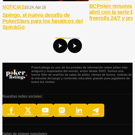
BCPoker renueva 
NOTICIAS
10:24, Apr 16
abril con la serie
Spingo, el nuevo desafío de
freerolls 24/7 y pr
PokerStars para los fanáticos del
Spin&Go
PokerListings es uno de los portales de información sobre póker más
antiguos y respetados del mundo, activo desde 2003. Somos una
fuente líder de reseñas de salas de póker, ofertas de bonos, noticias de
la industria del juego y contenido educativo gratuito para jugadores de
todos los niveles.
Nuestras redes sociales:
Salas de póquer populares: