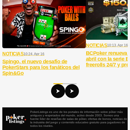
NOTICIAS
10:13, Apr 16
BCPoker renueva 
NOTICIAS
10:24, Apr 16
abril con la serie
Spingo, el nuevo desafío de
freerolls 24/7 y pr
PokerStars para los fanáticos del
Spin&Go
PokerListings es uno de los portales de información sobre póker más
antiguos y respetados del mundo, activo desde 2003. Somos una
fuente líder de reseñas de salas de póker, ofertas de bonos, noticias de
la industria del juego y contenido educativo gratuito para jugadores de
todos los niveles.