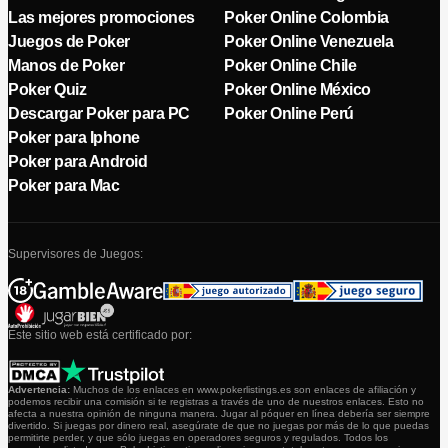
Las mejores promociones
Poker Online Colombia
Juegos de Poker
Poker Online Venezuela
Manos de Poker
Poker Online Chile
Poker Quiz
Poker Online México
Descargar Poker para PC
Poker Online Perú
Poker para Iphone
Poker para Android
Poker para Mac
Supervisores de Juegos:
Este sitio web está certificado por:
Advertencia:
Muchos de los enlaces en www.pokerlistings.es son enlaces de afiliación y
podemos recibir una comisión si te registras a través de uno de nuestros enlaces. Esto no
afecta a nuestra opinión de ninguna manera. Jugar al póquer en línea debería ser siempre
divertido. Si juegas por dinero real, asegúrate de que no juegas por más de lo que puedas
permitirte perder, y que sólo juegas en operadores seguros y regulados. Todos los