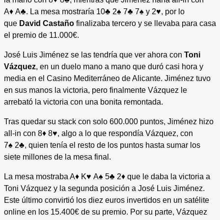
A♦ A♣. La mesa mostraría 10♣ 2♠ 7♣ 7♠ y 2♥, por lo
que
David Castaño
finalizaba tercero y se llevaba para casa
el premio de 11.000€.
José Luis Jiménez se las tendría que ver ahora con
Toni
Vázquez
, en un duelo mano a mano que duró casi hora y
media en el Casino Mediterráneo de Alicante. Jiménez tuvo
en sus manos la victoria, pero finalmente Vázquez le
arrebató la victoria con una bonita remontada.
Tras quedar su stack con solo 600.000 puntos, Jiménez hizo
all-in con 8♦ 8♥, algo a lo que respondía Vázquez, con
7♠ 2♣, quien tenía el resto de los puntos hasta sumar los
siete millones de la mesa final.
La mesa mostraba A♦ K♥ A♠ 5♣ 2♦ que le daba la victoria a
Toni Vázquez y la segunda posición a José Luis Jiménez.
Este último convirtió los diez euros invertidos en un satélite
online en los 15.400€ de su premio. Por su parte, Vázquez