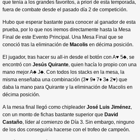
que tenía a los grandes favoritos, a priori de esta temporada,
fuera de combate desde el pasado día 2 de competición.
Hubo que esperar bastante para conocer al ganador de esta
prueba, por lo que nos iremos directamente hasta la Mesa
Final de este Evento Principal. Una Mesa Final que se
conoció tras la eliminación de
Macolis
en décima posición.
El jugador, tras hacer su all-in desde el botón con A♥ 5♣, se
encontró con
Jesús Quirante
, quien hacía lo propio con una
mano mejor A♣ J♣. Con todos los stacks en la mesa, la
misma enseñaba una combinación (3♥ 9♦ 7♦ 3♠ 2♥) que
daba la mano para Quirante y la eliminación de Macolis en
décima posición.
A la mesa final llegó como chipleader
José Luis Jiménez
,
con un monto de fichas bastante superior que
David
Castaño
, líder al comienzo de Día 3. Sin embargo, ninguno
de los dos conseguiría hacerse con el trofeo de campeón.