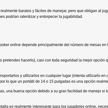
ealmente baratos y fáciles de manejar, pero que obligan al jug
 podrían ralentizar y entorpecer la jugabilidad.
al poker online depende principalmente del número de mesas en 
 pretendes hacerlo), casi con toda seguridad la mejor opción q
nsportarlos y utilizarlos en cualquier lugar (intenta utilizarlo en 
or lo que un portátil de 14 o 15 pulgadas es una opción realme
as, una buena opción debido a su gran facilidad de manejo si t
talla es realmente interesante para los jugadores online, nece