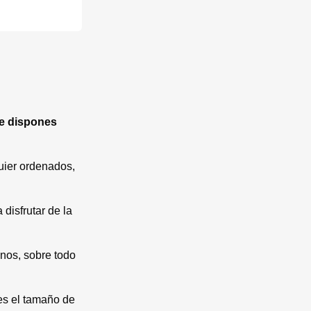
ue dispones
uier ordenados,
disfrutar de la
nos, sobre todo
 es el tamaño de