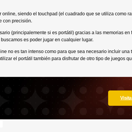
 online, siendo el touchpad (el cuadrado que se utiliza como ra
e con precisión.
io (principalemente si es portátil) gracias a las memorias en f
buscamos es poder jugar en cualquier lugar.
ine no es tan intenso como para que sea necesario incluir una t
ilizar el portátil también para disfrutar de otro tipo de juegos 
Visita