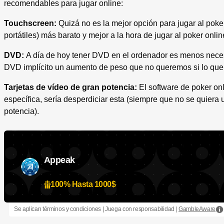
recomendables para jugar online:
Touchscreen:
Quizá no es la mejor opción para jugar al poker
portátiles) más barato y mejor a la hora de jugar al poker onlin
DVD:
A día de hoy tener DVD en el ordenador es menos necesar
DVD implícito un aumento de peso que no queremos si lo que 
Tarjetas de vídeo de gran potencia:
El software de poker onl
específica, sería desperdiciar esta (siempre que no se quiera ut
potencia).
Appeak
100% Hasta 1000$
Se aplican términos y condiciones | Juega con responsabilidad |
GambleAware