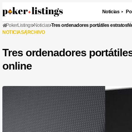
Noticias
Po
PokerListings
Noticias
Tres ordenadores portátiles estratosfér
NOTICIAS
ARCHIVO
Tres ordenadores portátiles
online