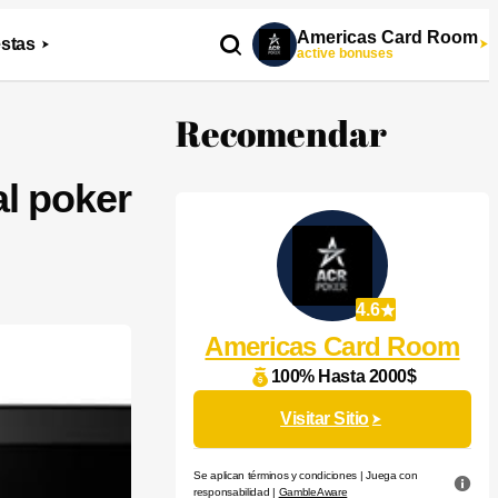
Americas Card Room
stas
active bonuses
Recomendar
al poker
4.6
Americas Card Room
100% Hasta 2000$
Visitar Sitio
Se aplican términos y condiciones | Juega con
responsabilidad |
GambleAware