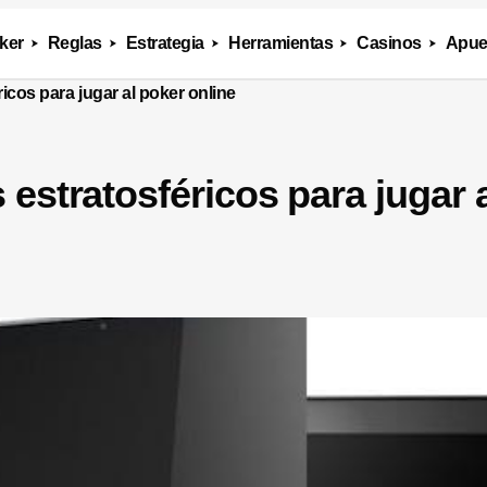
ker
Reglas
Estrategia
Herramientas
Casinos
Apue
icos para jugar al poker online
 estratosféricos para jugar 