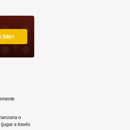
r Sitio
lemente
a manzana o
(jugar a través