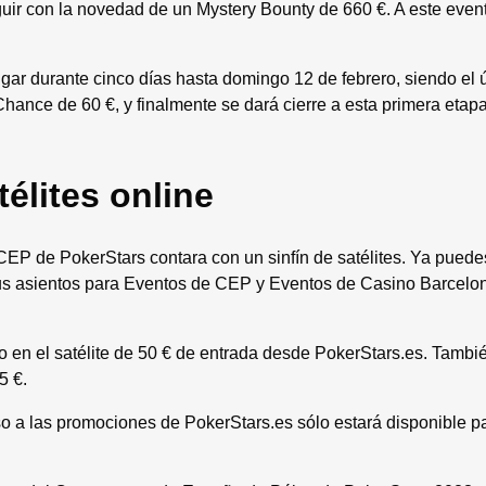
uir con la novedad de un Mystery Bounty de 660 €. A este event
ugar durante cinco días hasta domingo 12 de febrero, siendo el 
hance de 60 €, y finalmente se dará cierre a esta primera etap
élites online
 CEP de PokerStars contara con un sinfín de satélites. Ya pued
sus asientos para Eventos de CEP y Eventos de Casino Barcelon
do en el satélite de 50 € de entrada desde PokerStars.es. Tamb
5 €.
o a las promociones de PokerStars.es sólo estará disponible p