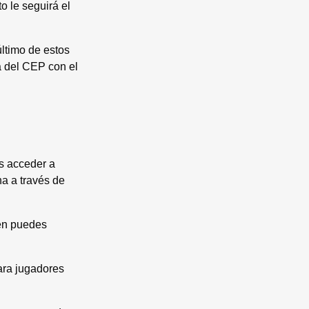
o le seguirá el
último de estos
a del CEP con el
es acceder a
a a través de
ién puedes
ara jugadores