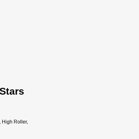
Stars
 High Roller,