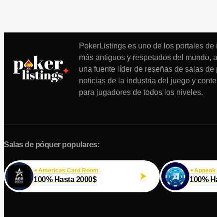
PokerListings es uno de los portales de
más antiguos y respetados del mundo, 
una fuente líder de reseñas de salas de 
noticias de la industria del juego y cont
para jugadores de todos los niveles.
Salas de póquer populares:
Americas Card Room
Appeak
100% Hasta 2000$
100% H