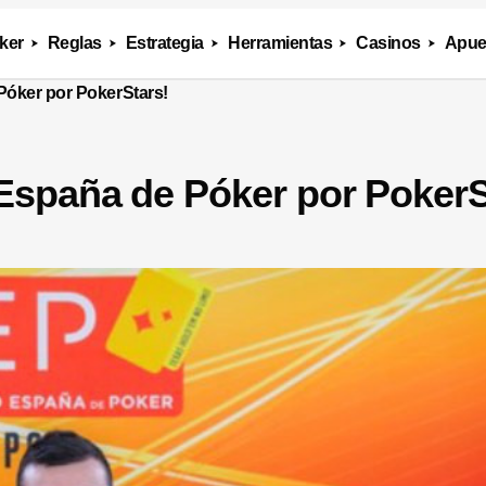
ker
Reglas
Estrategia
Herramientas
Casinos
Apue
Póker por PokerStars!
España de Póker por PokerS