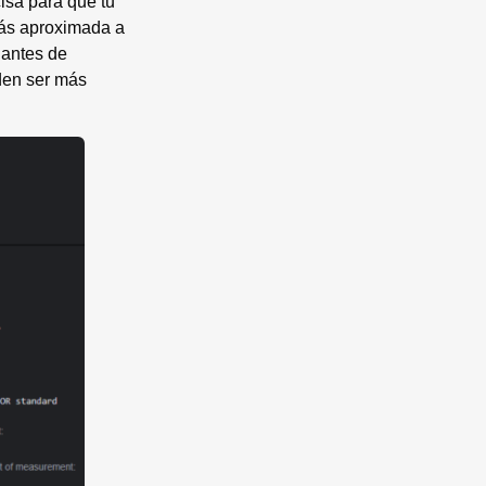
isa para que tu
más aproximada a
iantes de
eden ser más