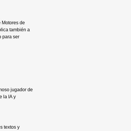
de Motores de
plica también a
o para ser
amoso jugador de
 la IA y
s textos y