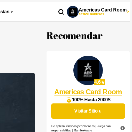
Americas Card Room
stas
active bonuses
Recomendar
4.6
Americas Card Room
100% Hasta 2000$
Visitar Sitio
Se aplican términos y condiciones | Juega con
responsabilidad |
GambleAware