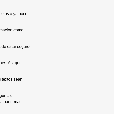
oletos o ya poco
ormación como
ede estar seguro
nes. Así que
s textos sean
eguntas
na parte más