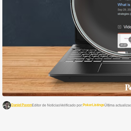
Daniel Pavon
PokerListings
Editor de Noticias
Verificado por:
Última actualiza