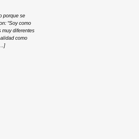
ño porque se
ron: “Soy como
s muy diferentes
realidad como
[…]