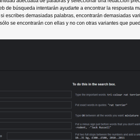
cantidad adecuada de palabras y seleccionar una redacción prec
web de búsqueda intentarán ayudarte a encontrar la respuesta 
, si escribes demasiadas palabras, encontrarán demasiadas var
 sólo se encontrarán con ellas y no con otras variantes que pu