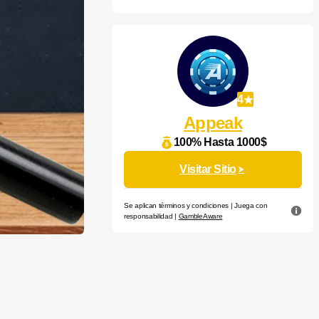
4
Appeak
100% Hasta 1000$
Visitar Sitio
Se aplican términos y condiciones | Juega con
responsabilidad |
GambleAware