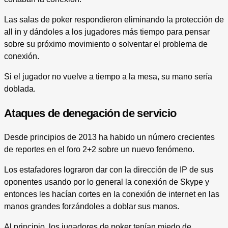
Las salas de poker respondieron eliminando la protección de
all in y dándoles a los jugadores más tiempo para pensar
sobre su próximo movimiento o solventar el problema de
conexión.
Si el jugador no vuelve a tiempo a la mesa, su mano sería
doblada.
Ataques de denegación de servicio
Desde principios de 2013 ha habido un número crecientes
de reportes en el foro 2+2 sobre un nuevo fenómeno.
Los estafadores lograron dar con la dirección de IP de sus
oponentes usando por lo general la conexión de Skype y
entonces les hacían cortes en la conexión de internet en las
manos grandes forzándoles a doblar sus manos.
Al principio, los jugadores de poker tenían miedo de