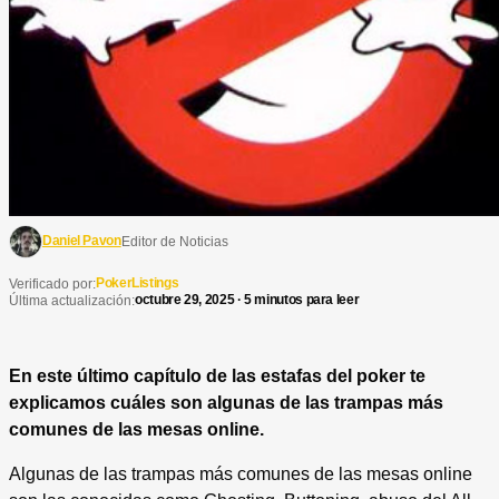
Daniel Pavon
Editor de Noticias
PokerListings
Verificado por:
octubre 29, 2025 · 5 minutos para leer
Última actualización:
En este último capítulo de las estafas del poker te
explicamos cuáles son algunas de las trampas más
comunes de las mesas online.
Algunas de las trampas más comunes de las mesas online