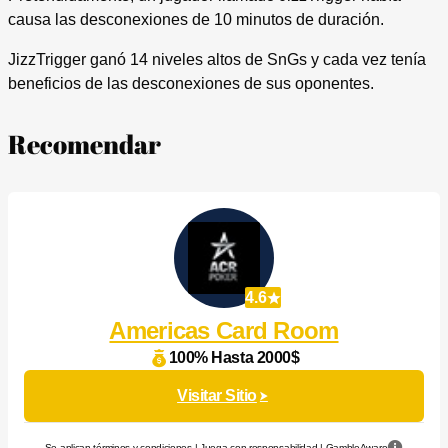
causa las desconexiones de 10 minutos de duración.
JizzTrigger ganó 14 niveles altos de SnGs y cada vez tenía
beneficios de las desconexiones de sus oponentes.
Recomendar
4.6
Americas Card Room
100% Hasta 2000$
Visitar Sitio
Se aplican términos y condiciones | Juega con responsabilidad |
GambleAware