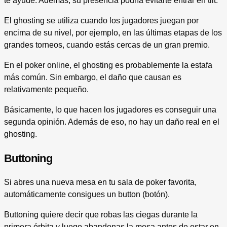
te ayude. Además, su presencia podría evitarte entrar en tilt.
El ghosting se utiliza cuando los jugadores juegan por
encima de su nivel, por ejemplo, en las últimas etapas de los
grandes torneos, cuando estás cercas de un gran premio.
En el poker online, el ghosting es probablemente la estafa
más común. Sin embargo, el daño que causan es
relativamente pequeño.
Básicamente, lo que hacen los jugadores es conseguir una
segunda opinión. Además de eso, no hay un daño real en el
ghosting.
Buttoning
Si abres una nueva mesa en tu sala de poker favorita,
automáticamente consigues un button (botón).
Buttoning quiere decir que robas las ciegas durante la
primera órbita y luego abandonas la mesa antes de estar en