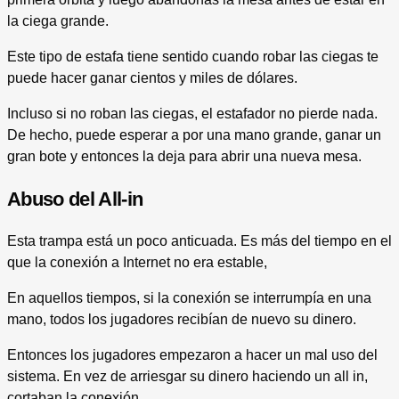
la ciega grande.
Este tipo de estafa tiene sentido cuando robar las ciegas te
puede hacer ganar cientos y miles de dólares.
Incluso si no roban las ciegas, el estafador no pierde nada.
De hecho, puede esperar a por una mano grande, ganar un
gran bote y entonces la deja para abrir una nueva mesa.
Abuso del All-in
Esta trampa está un poco anticuada. Es más del tiempo en el
que la conexión a Internet no era estable,
En aquellos tiempos, si la conexión se interrumpía en una
mano, todos los jugadores recibían de nuevo su dinero.
Entonces los jugadores empezaron a hacer un mal uso del
sistema. En vez de arriesgar su dinero haciendo un all in,
cortaban la conexión.