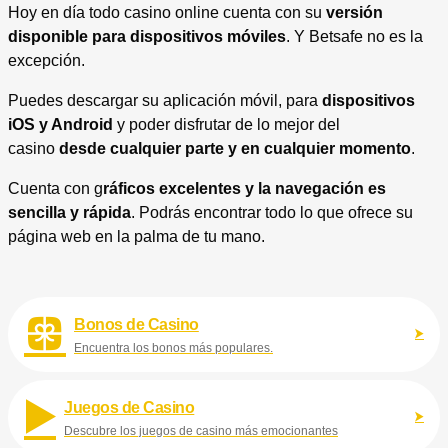
Hoy en día todo casino online cuenta con su
versión
disponible para dispositivos móviles
. Y Betsafe no es la
excepción.
Puedes descargar su aplicación móvil, para
dispositivos
iOS y Android
y poder disfrutar de lo mejor del
casino
desde cualquier parte y en cualquier momento
.
Cuenta con g
ráficos excelentes y la navegación es
sencilla y rápida
. Podrás encontrar todo lo que ofrece su
página web en la palma de tu mano.
Bonos de Casino
Encuentra los bonos más populares.
Juegos de Casino
Descubre los juegos de casino más emocionantes