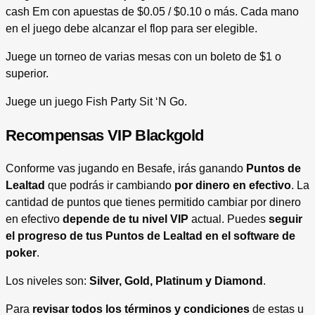
cash Em con apuestas de $0.05 / $0.10 o más. Cada mano
en el juego debe alcanzar el flop para ser elegible.
Juege un torneo de varias mesas con un boleto de $1 o
superior.
Juege un juego Fish Party Sit ‘N Go.
Recompensas VIP Blackgold
Conforme vas jugando en Besafe, irás ganando
Puntos de
Lealtad
que podrás ir cambiando
por dinero en efectivo
. La
cantidad de puntos que tienes permitido cambiar por dinero
en efectivo
depende de tu nivel VIP
actual. Puedes
seguir
el progreso de tus Puntos de Lealtad en el software de
poker
.
Los niveles son:
Silver, Gold, Platinum y Diamond
.
Para
revisar todos los términos y condiciones
de estas u