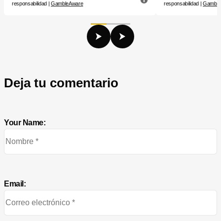
responsabilidad |
GambleAware
responsabilidad |
Gamble
Deja tu comentario
Your Name:
Email: