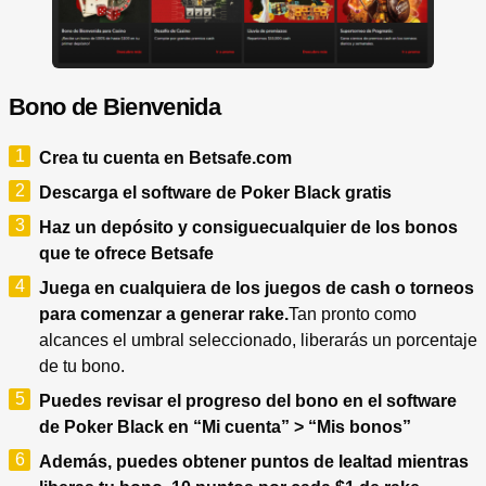
Bono de Bienvenida
Crea tu cuenta en Betsafe.com
Descarga el software de Poker Black gratis
Haz un depósito y consiguecualquier de los bonos
que te ofrece Betsafe
Juega en cualquiera de los juegos de cash o torneos
para comenzar a generar rake.
Tan pronto como
alcances el umbral seleccionado, liberarás un porcentaje
de tu bono.
Puedes revisar el progreso del bono en el software
de Poker Black en “Mi cuenta” > “Mis bonos”
Además, puedes obtener puntos de lealtad mientras