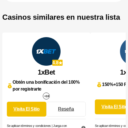
Casinos similares en nuestra lista
4.8
1xBet
1x
Obtén una bonificación del 100%
150%+150 FS
por registrarte
+18
Visita El Sitio
Visita El Sitio
Reseña
Se aplican términos y condiciones | Juega con
Se aplican términos y co