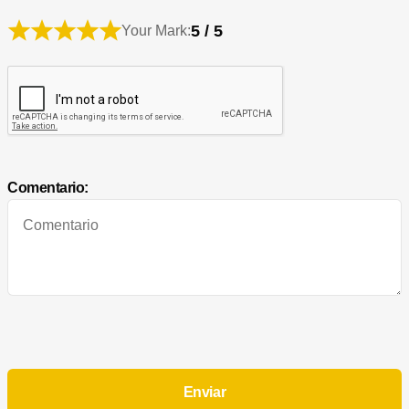
5 / 5
Your Mark:
Comentario: