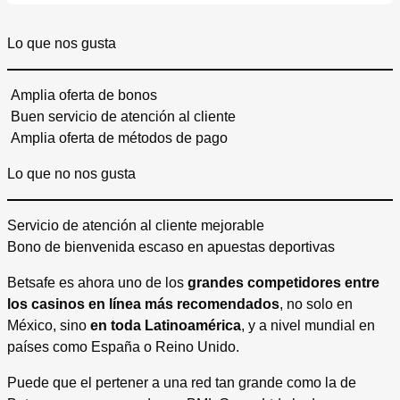
Lo que nos gusta
Amplia oferta de bonos
Buen servicio de atención al cliente
Amplia oferta de métodos de pago
Lo que no nos gusta
Servicio de atención al cliente mejorable
Bono de bienvenida escaso en apuestas deportivas
Betsafe es ahora uno de los
grandes competidores entre
los casinos en línea más recomendados
, no solo en
México, sino
en toda Latinoamérica
, y a nivel mundial en
países como España o Reino Unido.
Puede que el pertener a una red tan grande como la de