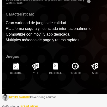
GambleAware
Características:
Gran variedad de juegos de calidad
Plataforma segura y licenciada internacionalmente
Compatible con móvil y app dedicada
Múltiples métodos de pago y retiros rápidos
Juegos:
Baccarat
MTT
Blackjack
Roulette
Slots
Dimitrij Svoboda
Pokerlistings Author
PokerListings
Verificado por: