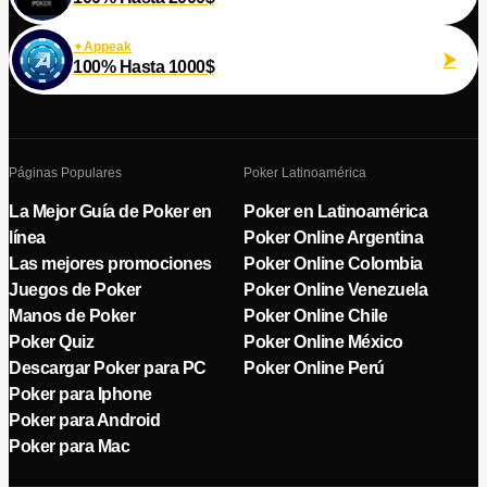
Appeak
100% Hasta 1000$
Páginas Populares
Poker Latinoamérica
La Mejor Guía de Poker en
Poker en Latinoamérica
línea
Poker Online Argentina
Las mejores promociones
Poker Online Colombia
Juegos de Poker
Poker Online Venezuela
Manos de Poker
Poker Online Chile
Poker Quiz
Poker Online México
Descargar Poker para PC
Poker Online Perú
Poker para Iphone
Poker para Android
Poker para Mac