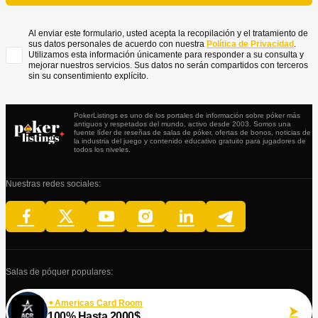
Al enviar este formulario, usted acepta la recopilación y el tratamiento de
sus datos personales de acuerdo con nuestra
Política de Privacidad
.
Utilizamos esta información únicamente para responder a su consulta y
mejorar nuestros servicios. Sus datos no serán compartidos con terceros
sin su consentimiento explícito.
PokerListings es uno de los portales de información sobre póker más
antiguos y respetados del mundo, activo desde 2003. Somos una
fuente líder de reseñas de salas de póker, ofertas de bonos, noticias de
la industria del juego y contenido educativo gratuito para jugadores de
todos los niveles.
Nuestras redes sociales:
Salas de póquer populares:
Americas Card Room
100% Hasta 2000$