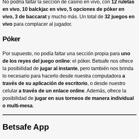
No podría faltar la sección de casino en vivo, con
12 ruletas
en vivo, 10 balckjac en vivo, 5 opciones de póker en
vivo, 3 de baccarat
y mucho más. Un total de
32 juegos en
vivo
para complacer al jugador.
Póker
Por supuesto, no podía faltar una sección propia para
uno
de los reyes del juego online
: el póker. Betsafe nos ofrece
la posibilidad de
jugar al instante
, pero también nos brinda
lo necesario para hacerlo desde nuestra computadora
a
través de su aplicación de escritorio
, o desde nuestro
celular
a través de un enlace online
. Además, ofrece la
posibilidad de
jugar en sus torneos de manera individual
o multi-mesa
.
Betsafe App