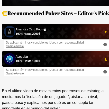
Recommended Poker Sites – Editor's Pic
Americas Card Room
100% Hasta 2000$
Se aplican términos y condiciones | Juega con responsabilidad |
GambleAware
Appeak
100% Hasta 1000$
Se aplican términos y condiciones | Juega con responsabilidad |
GambleAware
En el último vídeo de movimientos poderosos de estrategia
mostramos la “isolación de un jugador”, aislar a un rival,
paso a paso y explicamos por qué es un concepto tan
importante en el mundo del poker.