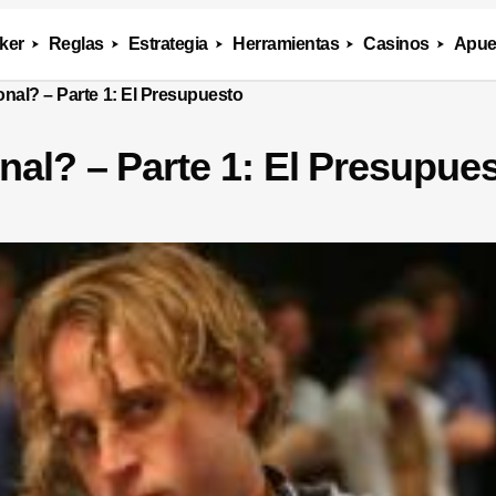
ker
Reglas
Estrategia
Herramientas
Casinos
Apue
nal? – Parte 1: El Presupuesto
al? – Parte 1: El Presupue