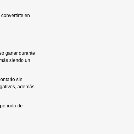
 convertirte en
uso ganar durante
 más siendo un
ontarlo sin
egativos, además
 periodo de