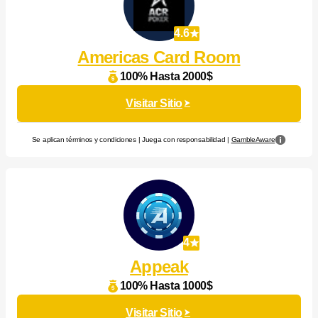
4.6
Americas Card Room
100% Hasta 2000$
Visitar Sitio
Se aplican términos y condiciones | Juega con responsabilidad |
GambleAware
4
Appeak
100% Hasta 1000$
Visitar Sitio