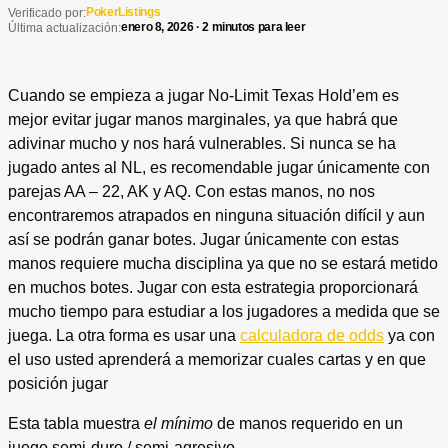
PokerListings
Verificado por:
enero 8, 2026 · 2 minutos para leer
Última actualización:
Cuando se empieza a jugar No-Limit Texas Hold’em es
mejor evitar jugar manos marginales, ya que habrá que
adivinar mucho y nos hará vulnerables. Si nunca se ha
jugado antes al NL, es recomendable jugar únicamente con
parejas AA – 22, AK y AQ. Con estas manos, no nos
encontraremos atrapados en ninguna situación difícil y aun
así se podrán ganar botes. Jugar únicamente con estas
manos requiere mucha disciplina ya que no se estará metido
en muchos botes. Jugar con esta estrategia proporcionará
mucho tiempo para estudiar a los jugadores a medida que se
juega. La otra forma es usar una
calculadora de odds
ya con
el uso usted aprenderá a memorizar cuales cartas y en que
posición jugar
Esta tabla muestra
el mínimo
de manos requerido en un
juego semi-duro / semi-agresivo.