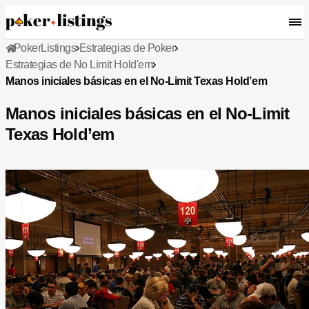
PokerListings
Estrategias de Poker
Estrategias de No Limit Hold'em
Manos iniciales básicas en el No-Limit Texas Hold’em
Manos iniciales básicas en el No-Limit
Texas Hold’em