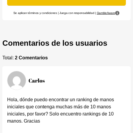
Se aplican términos y condiciones | Juega con responsabilidad |
GambleAware
Comentarios de los usuarios
Total:
2 Comentarios
Carlos
Hola, dónde puedo encontrar un ranking de manos
iniciales que contenga muchas más de 10 manos
iniciales, por favor? Solo encuentro rankings de 10
manos. Gracias