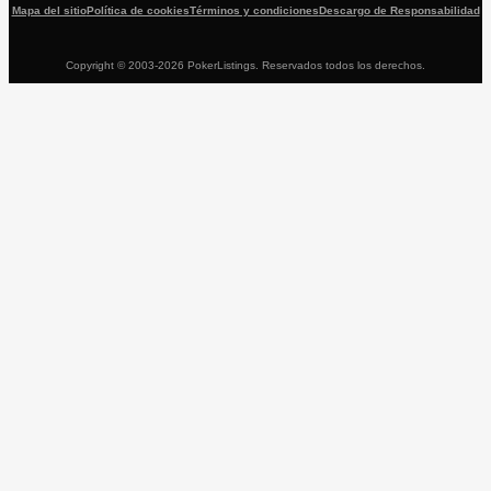
Mapa del sitio
Política de cookies
Términos y condiciones
Descargo de Responsabilidad
Copyright © 2003-2026 PokerListings. Reservados todos los derechos.