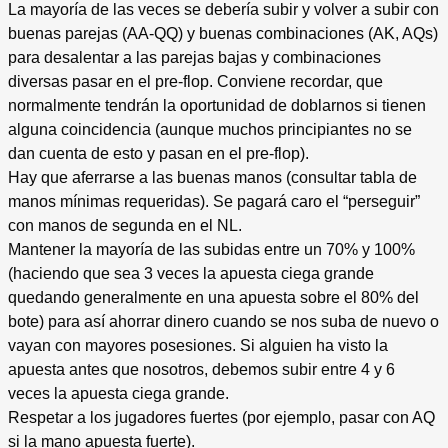
La mayoría de las veces se debería subir y volver a subir con
buenas parejas (AA-QQ) y buenas combinaciones (AK, AQs)
para desalentar a las parejas bajas y combinaciones
diversas pasar en el pre-flop. Conviene recordar, que
normalmente tendrán la oportunidad de doblarnos si tienen
alguna coincidencia (aunque muchos principiantes no se
dan cuenta de esto y pasan en el pre-flop).
Hay que aferrarse a las buenas manos (consultar tabla de
manos mínimas requeridas). Se pagará caro el “perseguir”
con manos de segunda en el NL.
Mantener la mayoría de las subidas entre un 70% y 100%
(haciendo que sea 3 veces la apuesta ciega grande
quedando generalmente en una apuesta sobre el 80% del
bote) para así ahorrar dinero cuando se nos suba de nuevo o
vayan con mayores posesiones. Si alguien ha visto la
apuesta antes que nosotros, debemos subir entre 4 y 6
veces la apuesta ciega grande.
Respetar a los jugadores fuertes (por ejemplo, pasar con AQ
si la mano apuesta fuerte).