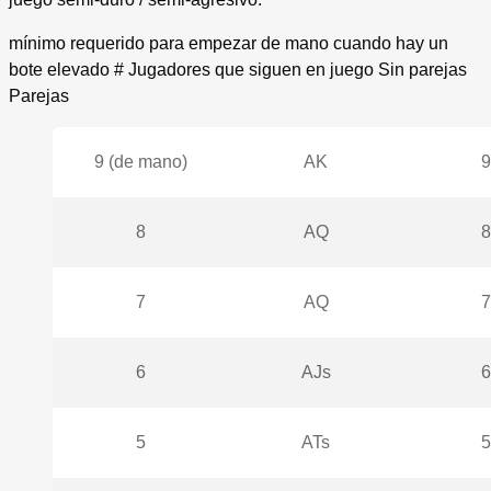
mínimo requerido para empezar de mano cuando hay un
bote elevado # Jugadores que siguen en juego Sin parejas
Parejas
9 (de mano)
AK
9
8
AQ
8
7
AQ
7
6
AJs
6
5
ATs
5