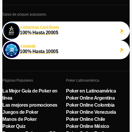
Salas de póquer populares:
Americas Card Room
100% Hasta 2000$
Appeak
100% Hasta 1000$
Páginas Populares
Poker Latinoamérica
La Mejor Guía de Poker en
Poker en Latinoamérica
línea
Poker Online Argentina
Las mejores promociones
Poker Online Colombia
Juegos de Poker
Poker Online Venezuela
Manos de Poker
Poker Online Chile
Poker Quiz
Poker Online México