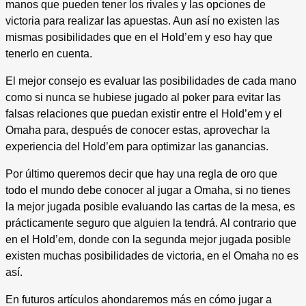
manos que pueden tener los rivales y las opciones de
victoria para realizar las apuestas. Aun así no existen las
mismas posibilidades que en el Hold’em y eso hay que
tenerlo en cuenta.
El mejor consejo es evaluar las posibilidades de cada mano
como si nunca se hubiese jugado al poker para evitar las
falsas relaciones que puedan existir entre el Hold’em y el
Omaha para, después de conocer estas, aprovechar la
experiencia del Hold’em para optimizar las ganancias.
Por último queremos decir que hay una regla de oro que
todo el mundo debe conocer al jugar a Omaha, si no tienes
la mejor jugada posible evaluando las cartas de la mesa, es
prácticamente seguro que alguien la tendrá. Al contrario que
en el Hold’em, donde con la segunda mejor jugada posible
existen muchas posibilidades de victoria, en el Omaha no es
así.
En futuros artículos ahondaremos más en cómo jugar a