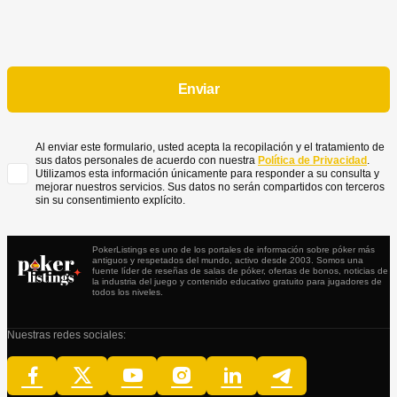
Al enviar este formulario, usted acepta la recopilación y el tratamiento de
sus datos personales de acuerdo con nuestra
Política de Privacidad
.
Utilizamos esta información únicamente para responder a su consulta y
mejorar nuestros servicios. Sus datos no serán compartidos con terceros
sin su consentimiento explícito.
PokerListings es uno de los portales de información sobre póker más
antiguos y respetados del mundo, activo desde 2003. Somos una
fuente líder de reseñas de salas de póker, ofertas de bonos, noticias de
la industria del juego y contenido educativo gratuito para jugadores de
todos los niveles.
Nuestras redes sociales: