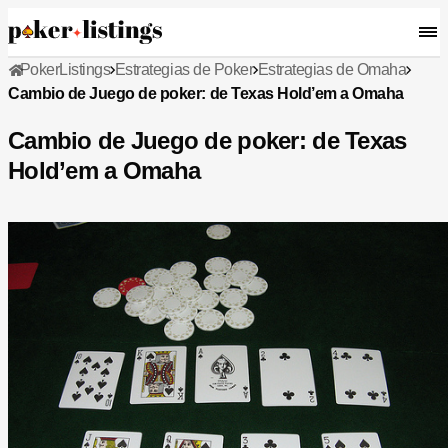
PokerListings
Estrategias de Poker
Estrategias de Omaha
Cambio de Juego de poker: de Texas Hold’em a Omaha
Cambio de Juego de poker: de Texas
Hold’em a Omaha