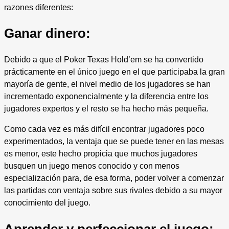
razones diferentes:
Ganar dinero:
Debido a que el Poker Texas Hold’em se ha convertido
prácticamente en el único juego en el que participaba la gran
mayoría de gente, el nivel medio de los jugadores se han
incrementado exponencialmente y la diferencia entre los
jugadores expertos y el resto se ha hecho más pequeña.
Como cada vez es más difícil encontrar jugadores poco
experimentados, la ventaja que se puede tener en las mesas
es menor, este hecho propicia que muchos jugadores
busquen un juego menos conocido y con menos
especialización para, de esa forma, poder volver a comenzar
las partidas con ventaja sobre sus rivales debido a su mayor
conocimiento del juego.
Aprender y perfeccionar el juego: