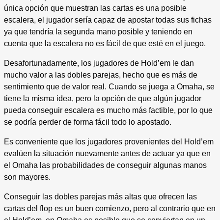
única opción que muestran las cartas es una posible
escalera, el jugador sería capaz de apostar todas sus fichas
ya que tendría la segunda mano posible y teniendo en
cuenta que la escalera no es fácil de que esté en el juego.
Desafortunadamente, los jugadores de Hold’em le dan
mucho valor a las dobles parejas, hecho que es más de
sentimiento que de valor real. Cuando se juega a Omaha, se
tiene la misma idea, pero la opción de que algún jugador
pueda conseguir escalera es mucho más factible, por lo que
se podría perder de forma fácil todo lo apostado.
Es conveniente que los jugadores provenientes del Hold’em
evalúen la situación nuevamente antes de actuar ya que en
el Omaha las probabilidades de conseguir algunas manos
son mayores.
Conseguir las dobles parejas más altas que ofrecen las
cartas del flop es un buen comienzo, pero al contrario que en