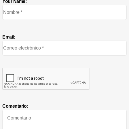
Your Name:
Email:
Comentario: