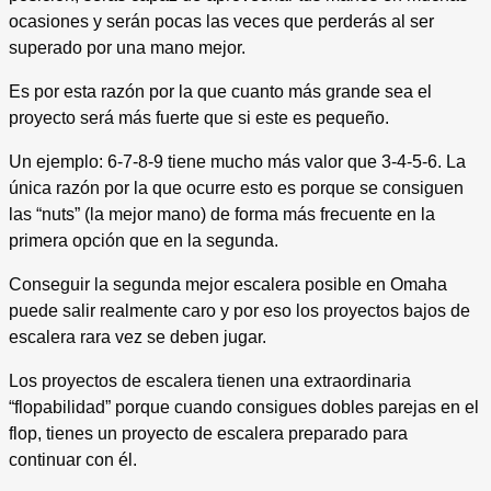
ocasiones y serán pocas las veces que perderás al ser
superado por una mano mejor.
Es por esta razón por la que cuanto más grande sea el
proyecto será más fuerte que si este es pequeño.
Un ejemplo: 6-7-8-9 tiene mucho más valor que 3-4-5-6. La
única razón por la que ocurre esto es porque se consiguen
las “nuts” (la mejor mano) de forma más frecuente en la
primera opción que en la segunda.
Conseguir la segunda mejor escalera posible en Omaha
puede salir realmente caro y por eso los proyectos bajos de
escalera rara vez se deben jugar.
Los proyectos de escalera tienen una extraordinaria
“flopabilidad” porque cuando consigues dobles parejas en el
flop, tienes un proyecto de escalera preparado para
continuar con él.