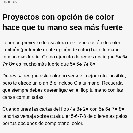
manos.
Proyectos con opción de color
hace que tu mano sea más fuerte
Tener un proyecto de escalera que tiene opción de color
también (preferible doble opción de color) hace tu mano
mucho más fuerte. Como ejemplo debemos decir que 5♠ 6♠
7♥ 8♥ es mucho más fuerte que 5♦ 6♣ 7♠ 8♥.
Debes saber que este color no sería el mejor color posible,
pero te ofrece un plan B e incluso C a tu mano. Recuerda
que siempre debes querer ligar en el flop tu mano con las
cartas comunitarias.
Cuando unes las cartas del flop 4♠ 3♠ 2♥ con 5♠ 6♠ 7♥ 8♥,
tendrías ventaja sobre cualquier 5-6-7-8 de diferentes palos
por tus opciones de completar el color.