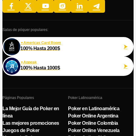
Salas de póquer populares:
Americas Card Room
100% Hasta 2000$
Appeak
100% Hasta 1000$
Páginas Populares
Poker Latinoamérica
La Mejor Guía de Poker en
Poker en Latinoamérica
línea
Poker Online Argentina
Las mejores promociones
Poker Online Colombia
Juegos de Poker
Poker Online Venezuela