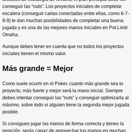
conseguir las “nuts”. Los proyectos iniciales de completar
escalera (conseguir cartas conectadas entre ellas, como 6-7-
8-9) te dan muchas posibilidades de completar una buena
jugada y es una de las mejores manos iniciales en Pot Limit
Omaha.
Aunque debes tener en cuenta que no todos los proyectos
iniciales tienen el mismo valor.
Más grande = Mejor
Como suele ocurrir en el Poker, cuanto más grande sea tu
proyecto, más fuerte y mejor será la mano inicial. Siempre
debes intentar conseguir las “nuts” y conseguir optimizarla al
máximo, sobre todo si alguien tiene la segunda mejor jugada
posible.
Si consigues jugar las manos de forma correcta y tienes la
posición, serás capaz de aprovechar tus manos en muchas