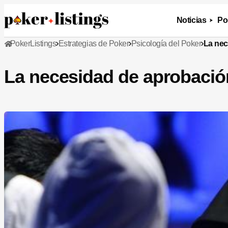
Noticias
Po
PokerListings
Estrategias de Poker
Psicología del Poker
La nec
La necesidad de aprobació