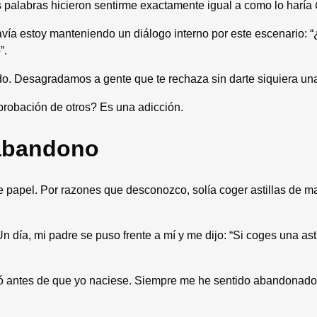
es palabras hicieron sentirme exactamente igual a como lo haría
avía estoy manteniendo un diálogo interno por este escenario: “
”.
ndo. Desagradamos a gente que te rechaza sin darte siquiera un
probación de otros? Es una adicción.
 abandono
 papel. Por razones que desconozco, solía coger astillas de m
 día, mi padre se puso frente a mí y me dijo: “Si coges una ast
ió antes de que yo naciese. Siempre me he sentido abandonado