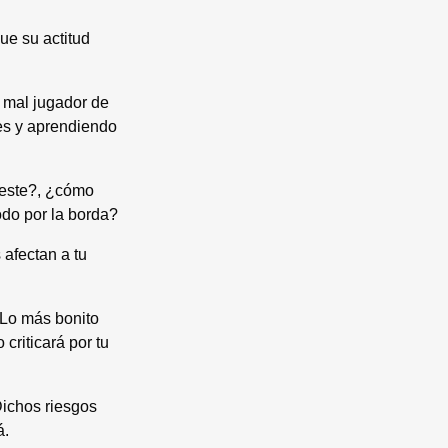
ue su actitud
n mal jugador de
es y aprendiendo
 este?, ¿cómo
odo por la borda?
 afectan a tu
 Lo más bonito
criticará por tu
Dichos riesgos
á.