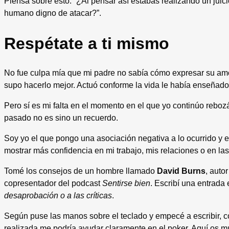
Piensa sobre esto: “¿Al pensar así estabas realizando un juic
humano digno de atacar?”.
Respétate a ti mismo
No fue culpa mía que mi padre no sabía cómo expresar su am
supo hacerlo mejor. Actuó conforme la vida le había enseñado
Pero sí es mi falta en el momento en el que yo continúo rebo
pasado no es sino un recuerdo.
Soy yo el que pongo una asociación negativa a lo ocurrido y 
mostrar más confidencia en mi trabajo, mis relaciones o en la
Tomé los consejos de un hombre llamado
David Burns
, auto
copresentador del podcast
Sentirse bien
. Escribí una entrada 
desaprobación o a las críticas
.
Según puse las manos sobre el teclado y empecé a escribir,
realizada me podría ayudar claramente en el poker. Aquí os mu