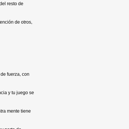
del resto de
ención de otros,
de fuerza, con
cia y tu juego se
tra mente tiene