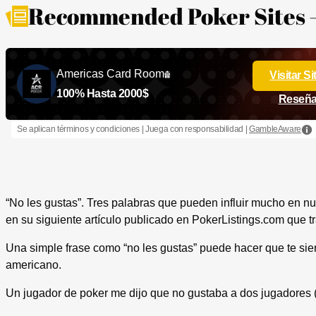
Recommended Poker Sites – 
Americas Card Room
Visitar Si
100% Hasta 2000$
Reseñ
Se aplican términos y condiciones | Juega con responsabilidad |
GambleAware
“No les gustas”. Tres palabras que pueden influir mucho en nu
en su siguiente artículo publicado en PokerListings.com que t
Una simple frase como “no les gustas” puede hacer que te si
americano.
Un jugador de poker me dijo que no gustaba a dos jugadores 