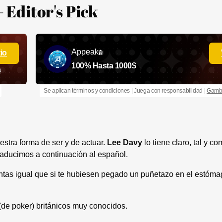
Editor's Pick
Appeak
tio
100% Hasta 1000$
a
Se aplican términos y condiciones | Juega con responsabilidad |
Gamb
estra forma de ser y de actuar.
Lee Davy
lo tiene claro, tal y c
raducimos a continuación al español.
entas igual que si te hubiesen pegado un puñetazo en el estóm
(de poker) británicos muy conocidos.