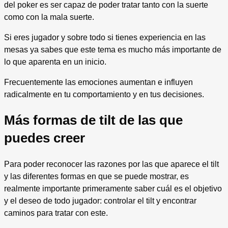
del poker es ser capaz de poder tratar tanto con la suerte
como con la mala suerte.
Si eres jugador y sobre todo si tienes experiencia en las
mesas ya sabes que este tema es mucho más importante de
lo que aparenta en un inicio.
Frecuentemente las emociones aumentan e influyen
radicalmente en tu comportamiento y en tus decisiones.
Más formas de tilt de las que
puedes creer
Para poder reconocer las razones por las que aparece el tilt
y las diferentes formas en que se puede mostrar, es
realmente importante primeramente saber cuál es el objetivo
y el deseo de todo jugador: controlar el tilt y encontrar
caminos para tratar con este.