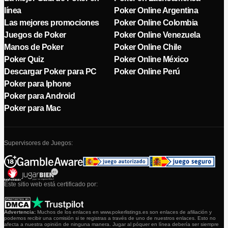
línea
Poker Online Argentina
Las mejores promociones
Poker Online Colombia
Juegos de Poker
Poker Online Venezuela
Manos de Poker
Poker Online Chile
Poker Quiz
Poker Online México
Descargar Poker para PC
Poker Online Perú
Poker para Iphone
Poker para Android
Poker para Mac
Supervisores de Juegos:
Este sitio web está certificado por:
Advertencia:
Muchos de los enlaces en www.pokerlistings.es son enlaces de afiliación y
podemos recibir una comisión si te registras a través de uno de nuestros enlaces. Esto no
afecta a nuestra opinión de ninguna manera. Jugar al póquer en línea debería ser siempre