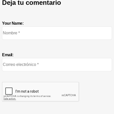
Deja tu comentario
Your Name:
Email: