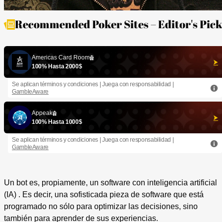
Recommended Poker Sites – Editor's Pic
Americas Card Room
100% Hasta 2000$
Se aplican términos y condiciones | Juega con responsabilidad |
GambleAware
Appeak
100% Hasta 1000$
Se aplican términos y condiciones | Juega con responsabilidad |
GambleAware
Un bot es, propiamente, un software con inteligencia artificial
(IA) . Es decir, una sofisticada pieza de software que está
programado no sólo para optimizar las decisiones, sino
también para aprender de sus experiencias.