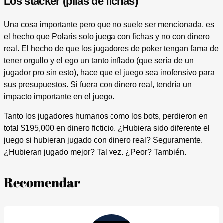
Los stacker (pilas de fichas)
Una cosa importante pero que no suele ser mencionada, es
el hecho que Polaris solo juega con fichas y no con dinero
real. El hecho de que los jugadores de poker tengan fama de
tener orgullo y el ego un tanto inflado (que sería de un
jugador pro sin esto), hace que el juego sea inofensivo para
sus presupuestos. Si fuera con dinero real, tendría un
impacto importante en el juego.
Tanto los jugadores humanos como los bots, perdieron en
total $195,000 en dinero ficticio. ¿Hubiera sido diferente el
juego si hubieran jugado con dinero real? Seguramente.
¿Hubieran jugado mejor? Tal vez. ¿Peor? También.
Recomendar