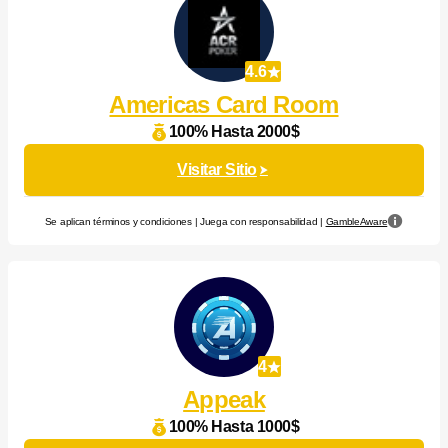
4.6
Americas Card Room
100% Hasta 2000$
Visitar Sitio
Se aplican términos y condiciones | Juega con responsabilidad |
GambleAware
4
Appeak
100% Hasta 1000$