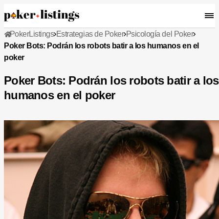
PokerListings
Estrategias de Poker
Psicología del Poker
Poker Bots: Podrán los robots batir a los humanos en el
poker
Poker Bots: Podrán los robots batir a los
humanos en el poker