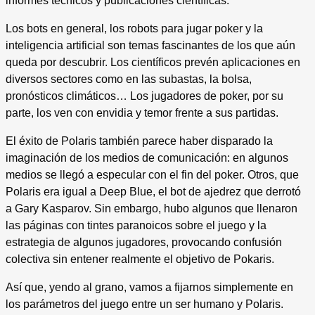
informes técnicos y publicaciones científicas.
Los bots en general, los robots para jugar poker y la
inteligencia artificial son temas fascinantes de los que aún
queda por descubrir. Los científicos prevén aplicaciones en
diversos sectores como en las subastas, la bolsa,
pronósticos climáticos… Los jugadores de poker, por su
parte, los ven con envidia y temor frente a sus partidas.
El éxito de Polaris también parece haber disparado la
imaginación de los medios de comunicación: en algunos
medios se llegó a especular con el fin del poker. Otros, que
Polaris era igual a Deep Blue, el bot de ajedrez que derrotó
a Gary Kasparov. Sin embargo, hubo algunos que llenaron
las páginas con tintes paranoicos sobre el juego y la
estrategia de algunos jugadores, provocando confusión
colectiva sin entener realmente el objetivo de Pokaris.
Así que, yendo al grano, vamos a fijarnos simplemente en
los parámetros del juego entre un ser humano y Polaris.