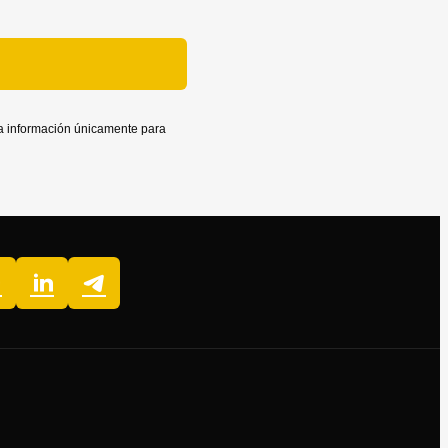
ta información únicamente para