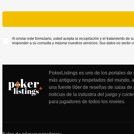
Al enviar este formulario, usted acepta la recopilación y el tratamiento d
responder a su consulta y mejorar nuestros servicios. Sus datos no serán c
PokerListings es uno de los portales de
más antiguos y respetados del mundo, 
una fuente líder de reseñas de salas de 
noticias de la industria del juego y cont
para jugadores de todos los niveles.