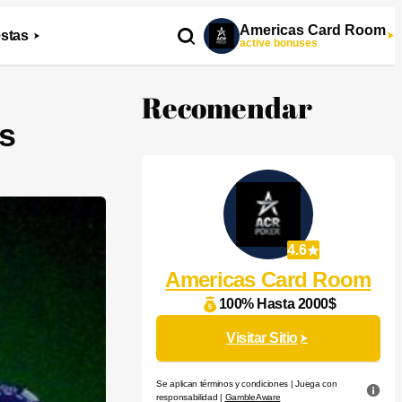
Americas Card Room
stas
active bonuses
Recomendar
s
4.6
Americas Card Room
100% Hasta 2000$
Visitar Sitio
Se aplican términos y condiciones | Juega con
responsabilidad |
GambleAware