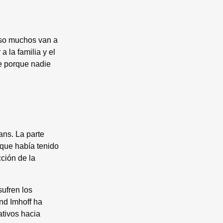
aso muchos van a
 la familia y el
ie porque nadie
ns. La parte
 que había tenido
cción de la
ufren los
nd Imhoff ha
ativos hacia