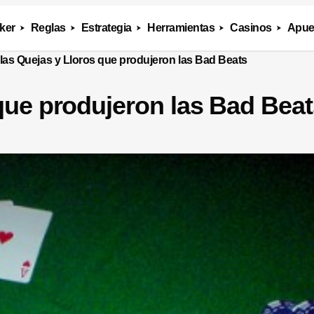
ker
Reglas
Estrategia
Herramientas
Casinos
Apue
las Quejas y Lloros que produjeron las Bad Beats
que produjeron las Bad Beat