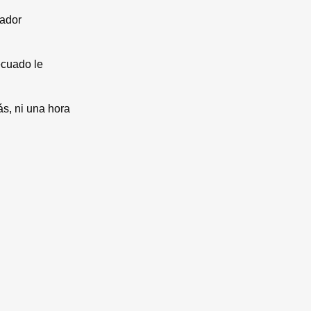
tador
ecuado le
s, ni una hora