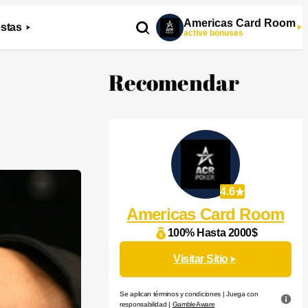
Americas Card Room
stas
active bonuses
Recomendar
4.6
Americas Card Room
100% Hasta 2000$
Visitar Sitio
Se aplican términos y condiciones | Juega con
responsabilidad |
GambleAware