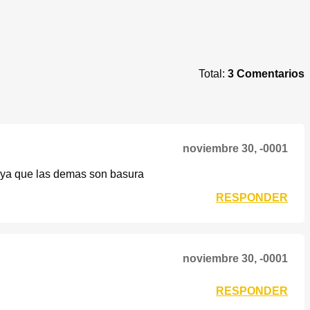
Total:
3 Comentarios
noviembre 30, -0001
 , ya que las demas son basura
RESPONDER
noviembre 30, -0001
RESPONDER