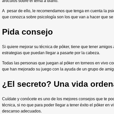
artículos sobre el tema a diario.
A pesar de ello, le recomendamos que tenga en cuenta la psico
que conozca sobre psicología son los que van a hacer que se 
Pida consejo
Si quiere mejorar su técnica de póker, tiene que tener amigos 
estrategias que puedan llegar a pasarte por la cabeza.
Todas las personas que juegan al póker en torneos en vivo co
que han mejorado su juego con la ayuda de un grupo de amigo
¿El secreto? Una vida orde
Cuídate y conócete es uno de los mejores consejos que te pode
técnica, si no que para poder llegar a tener éxito el póker en 
descanso adecuados.