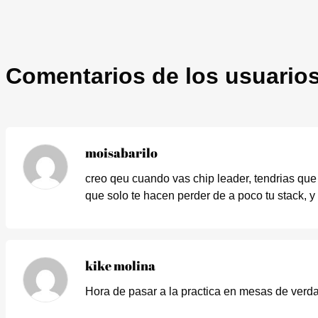
Comentarios de los usuario
moisabarilo
creo qeu cuando vas chip leader, tendrias que 
que solo te hacen perder de a poco tu stack, y 
kike molina
Hora de pasar a la practica en mesas de verd