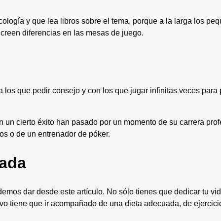
logía y que lea libros sobre el tema, porque a la larga los pe
creen diferencias en las mesas de juego.
a los que pedir consejo y con los que jugar infinitas veces para 
n un cierto éxito han pasado por un momento de su carrera prof
s o de un entrenador de póker.
nada
mos dar desde este artículo. No sólo tienes que dedicar tu vid
vivo tiene que ir acompañado de una dieta adecuada, de ejercicio