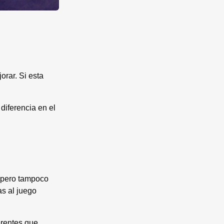
orar. Si esta
diferencia en el
, pero tampoco
as al juego
erentes que