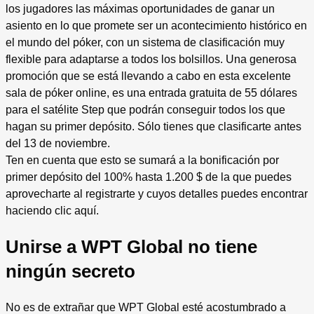
los jugadores las máximas oportunidades de ganar un
asiento en lo que promete ser un acontecimiento histórico en
el mundo del póker, con un sistema de clasificación muy
flexible para adaptarse a todos los bolsillos. Una generosa
promoción que se está llevando a cabo en esta excelente
sala de póker online, es una entrada gratuita de 55 dólares
para el satélite Step que podrán conseguir todos los que
hagan su primer depósito. Sólo tienes que clasificarte antes
del 13 de noviembre.
Ten en cuenta que esto se sumará a la bonificación por
primer depósito del 100% hasta 1.200 $ de la que puedes
aprovecharte al registrarte y cuyos detalles puedes encontrar
haciendo clic aquí.
Unirse a WPT Global no tiene
ningún secreto
No es de extrañar que WPT Global esté acostumbrado a