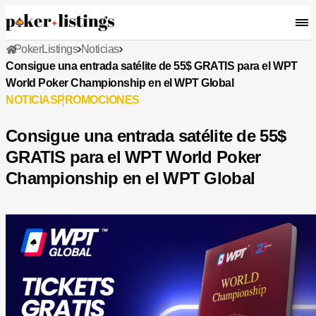
PokerListings
Noticias
Consigue una entrada satélite de 55$ GRATIS para el WPT
World Poker Championship en el WPT Global
NOTICIAS
PROMOCIONES
Consigue una entrada satélite de 55$
GRATIS para el WPT World Poker
Championship en el WPT Global