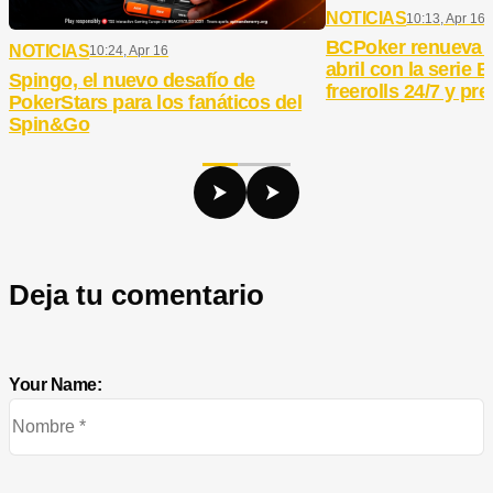
NOTICIAS
10:13, Apr 16
BCPoker renueva 
NOTICIAS
10:24, Apr 16
abril con la serie
Spingo, el nuevo desafío de
freerolls 24/7 y pr
PokerStars para los fanáticos del
Spin&Go
Deja tu comentario
Your Name: