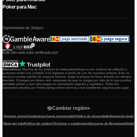
Poker para Mac
Supervisores de Juegos:
Este sitio web está certificado por:
Advertencia:
Muchos de los enlaces en www.pokerlistings.es son enlaces de afiliación y
podemos recibir una comisión si te registras a través de uno de nuestros enlaces. Esto no
afecta a nuestra opinión de ninguna manera. Jugar al póquer en línea debería ser siempre
divertido. Si juegas por dinero real, asegúrate de que no juegas por más de lo que puedas
permitirte perder, y que sólo juegas en operadores seguros y regulados. Todos los
operadores listados por PokerListings tienen licencia y son totalmente seguros para jugar.
Cambiar región
Quienes somos
Contáctanos
Juego responsable
Política de privacidad
Información legal
Mapa del sitio
Política de cookies
Términos y condiciones
Descargo de Responsabilidad