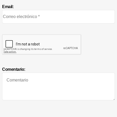
Email:
Comentario: