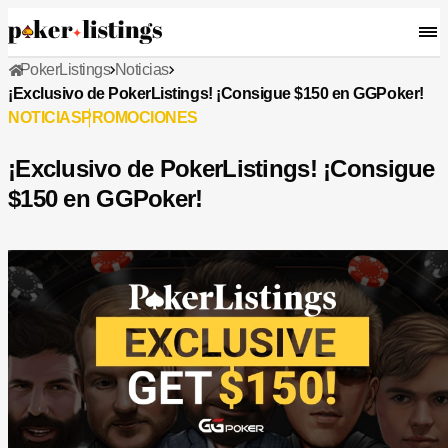
PokerListings
Noticias
¡Exclusivo de PokerListings! ¡Consigue $150 en GGPoker!
NOTICIAS
PROMOCIONES
¡Exclusivo de PokerListings! ¡Consigue
$150 en GGPoker!