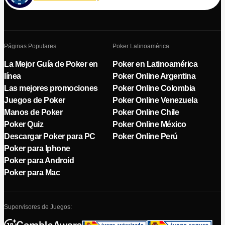
Páginas Populares
Poker Latinoamérica
La Mejor Guía de Poker en
Poker en Latinoamérica
línea
Poker Online Argentina
Las mejores promociones
Poker Online Colombia
Juegos de Poker
Poker Online Venezuela
Manos de Poker
Poker Online Chile
Poker Quiz
Poker Online México
Descargar Poker para PC
Poker Online Perú
Poker para Iphone
Poker para Android
Poker para Mac
Supervisores de Juegos: