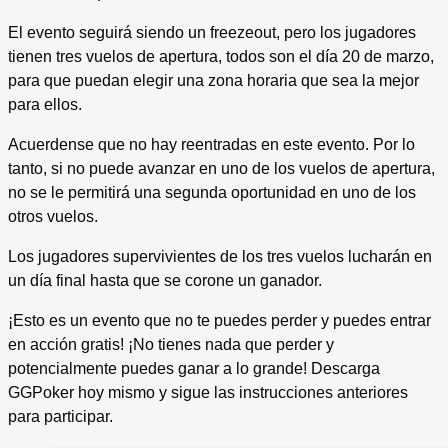
El evento seguirá siendo un freezeout, pero los jugadores
tienen tres vuelos de apertura, todos son el día 20 de marzo,
para que puedan elegir una zona horaria que sea la mejor
para ellos.
Acuerdense que no hay reentradas en este evento. Por lo
tanto, si no puede avanzar en uno de los vuelos de apertura,
no se le permitirá una segunda oportunidad en uno de los
otros vuelos.
Los jugadores supervivientes de los tres vuelos lucharán en
un día final hasta que se corone un ganador.
¡Esto es un evento que no te puedes perder y puedes entrar
en acción gratis! ¡No tienes nada que perder y
potencialmente puedes ganar a lo grande! Descarga
GGPoker hoy mismo y sigue las instrucciones anteriores
para participar.