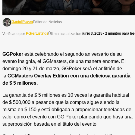
Daniel Pavon
Editor de Noticias
PokerListings
junio 3, 2025 · 2 minutos para lee
Verificado por:
Última actualización:
GGPoker
está celebrando el segundo aniversario de su
evento insignia, el GGMasters, de una manera enorme. El
domingo 20 y 21 de marzo, GGPoker será el anfitrión de
la
GGMasters Overlay Edition con una deliciosa garantía
de $ 5 millones.
La garantía de $ 5 millones es 10 veces la garantía habitual
de $ 500,000 a pesar de que la compra sigue siendo la
misma en $ 150 y está obligada a proporcionar toneladas de
valor como el evento con GG Poker planeando que haya una
superposición basada en el título del evento.