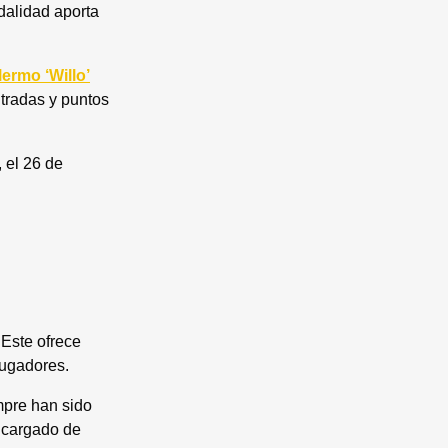
dalidad aporta
lermo ‘Willo’
ntradas y puntos
 el 26 de
 Este ofrece
 jugadores.
mpre han sido
á cargado de