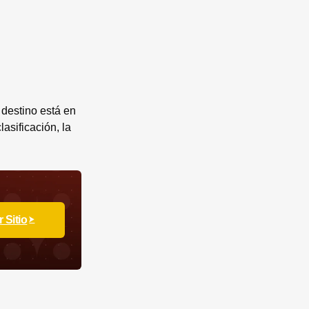
 destino está en
asificación, la
r Sitio