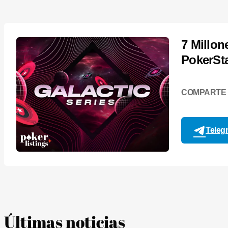
7 Millon
PokerSt
COMPARTE E
Teleg
Últimas noticias