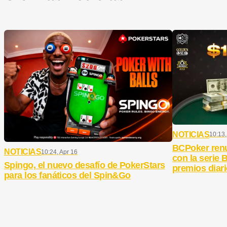
NOTICIAS
10:13,
BCPoker renu
NOTICIAS
10:24, Apr 16
con la serie 
Spingo, el nuevo desafío de PokerStars
premios diar
para los fanáticos del Spin&Go