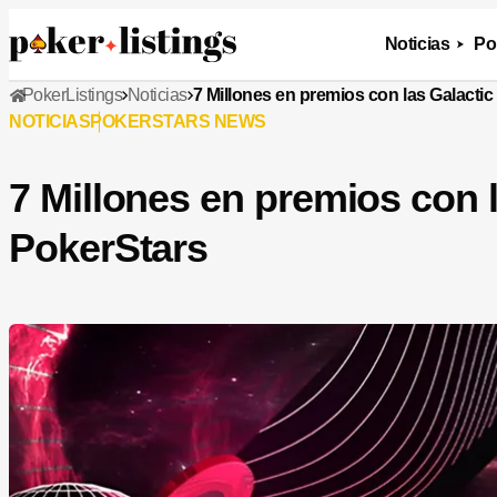
Noticias
Po
PokerListings
Noticias
7 Millones en premios con las Galacti
NOTICIAS
POKERSTARS NEWS
7 Millones en premios con l
PokerStars