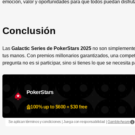
emoción, valor y oportunidades para que todos puedan disfrut
Conclusión
Las
Galactic Series de PokerStars 2025
no son simplemente u
tus manos. Con premios millonarios garantizados, una compete
pregunta no es si participar, sino si tienes lo que se necesita p
PokerStars
100% up to $600 + $30 free
Se aplican términos y condiciones | Juega con responsabilidad |
GambleAware