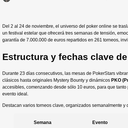
Del 2 al 24 de noviembre, el universo del poker online se trasl
un festival estelar que ofrecerá tres semanas de tensión, em
garantía de 7.000.000 de euros repartidos en 261 torneos, invi
Estructura y fechas clave de
Durante 23 días consecutivos, las mesas de PokerStars vibrar
clásicos hasta originales Mystery Bounty y dinámicos
PKO (P
accesibles, comenzando desde sólo 10 euros, para que tanto 
evento ideal.
Destacan varios torneos clave, organizados semanalmente y 
Semana
Evento