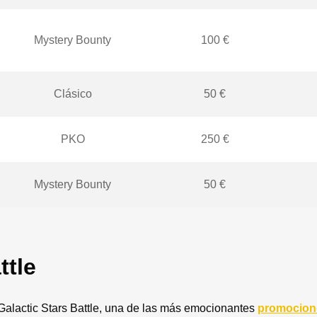
Mystery Bounty
100 €
Clásico
50 €
PKO
250 €
Mystery Bounty
50 €
ttle
 Galactic Stars Battle, una de las más emocionantes
promocion