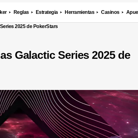
ker
Reglas
Estrategia
Herramientas
Casinos
Apue
c Series 2025 de PokerStars
as Galactic Series 2025 de