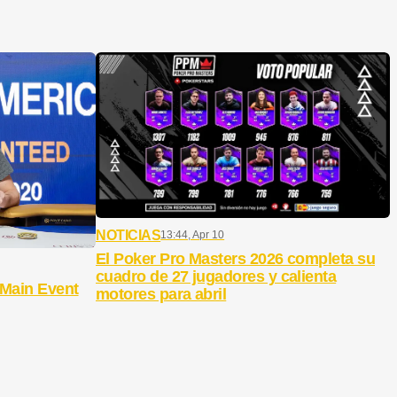
NOTICIAS
13:44, Apr 10
El Poker Pro Masters 2026 completa su
cuadro de 27 jugadores y calienta
 Main Event
motores para abril