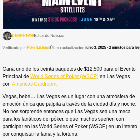
Daniel Pavon
Editor de Noticias
PokerListings
junio 3, 2025 · 2 minutos para lee
Verificado por:
Última actualización:
Gana uno de los treinta paquetes de $12.500 para el Evento
Principal de
World Series of Poker (WSOP)
en Las Vegas
con
Americas Cardroom
.
Vegas, bebé… Las Vegas es un lugar con una atmósfera de
emoción única que palpita a través de la ciudad día y noche.
No nos sorprende entonces que Las Vegas sea una meca
para los fanáticos del póker, o que muchos sueñen con
participar en las World Series of Poker (WSOP) en un intento
por conquistar la fama y la fortuna.