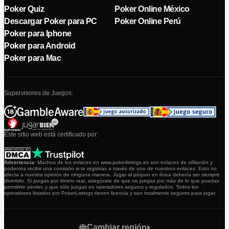
Poker Quiz
Poker Online México
Descargar Poker para PC
Poker Online Perú
Poker para Iphone
Poker para Android
Poker para Mac
Supervisores de Juegos:
Este sitio web está certificado por:
Advertencia:
Muchos de los enlaces en www.pokerlistings.es son enlaces de afiliación y
podemos recibir una comisión si te registras a través de uno de nuestros enlaces. Esto no
afecta a nuestra opinión de ninguna manera. Jugar al póquer en línea debería ser siempre
divertido. Si juegas por dinero real, asegúrate de que no juegas por más de lo que puedas
permitirte perder, y que sólo juegas en operadores seguros y regulados. Todos los
operadores listados por PokerListings tienen licencia y son totalmente seguros para jugar.
Cambiar región