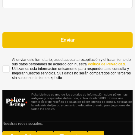
Al enviar este formulario, usted acepta la recopilación y el tratamiento de
sus datos personales de acuerdo con nuestra
Política de Privacidad
.
Utilizamos esta información únicamente para responder a su consulta y
mejorar nuestros servicios. Sus datos no serán compartidos con terceros
sin su consentimiento explícito.
PokerListings es uno de los portales de información sobre póker más
antiguos y respetados del mundo, activo desde 2003. Somos una
fuente líder de reseñas de salas de póker, ofertas de bonos, noticias de
la industria del juego y contenido educativo gratuito para jugadores de
todos los niveles.
Nuestras redes sociales: