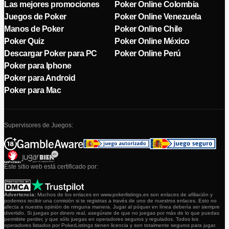
Las mejores promociones
Poker Online Colombia
Juegos de Poker
Poker Online Venezuela
Manos de Poker
Poker Online Chile
Poker Quiz
Poker Online México
Descargar Poker para PC
Poker Online Perú
Poker para Iphone
Poker para Android
Poker para Mac
Supervisores de Juegos:
Este sitio web está certificado por:
Advertencia:
Muchos de los enlaces en www.pokerlistings.es son enlaces de afiliación y
podemos recibir una comisión si te registras a través de uno de nuestros enlaces. Esto no
afecta a nuestra opinión de ninguna manera. Jugar al póquer en línea debería ser siempre
divertido. Si juegas por dinero real, asegúrate de que no juegas por más de lo que puedas
permitirte perder, y que sólo juegas en operadores seguros y regulados. Todos los
operadores listados por PokerListings tienen licencia y son totalmente seguros para jugar.