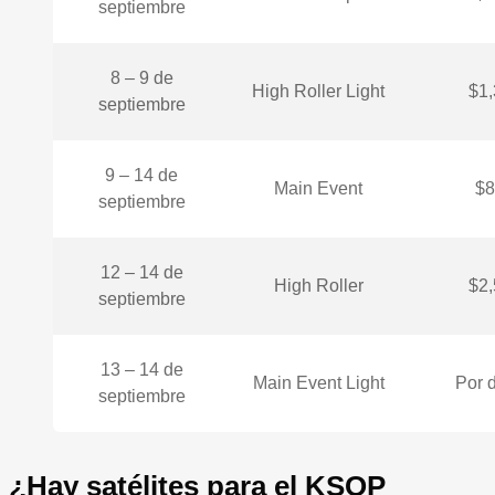
septiembre
8 – 9 de
High Roller Light
$1,
septiembre
9 – 14 de
Main Event
$8
septiembre
12 – 14 de
High Roller
$2,
septiembre
13 – 14 de
Main Event Light
Por d
septiembre
¿Hay satélites para el KSOP