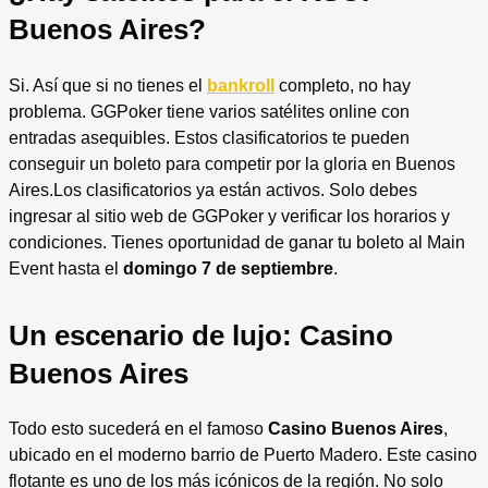
Buenos Aires?
Si. Así que si no tienes el
bankroll
completo, no hay
problema. GGPoker tiene varios satélites online con
entradas asequibles. Estos clasificatorios te pueden
conseguir un boleto para competir por la gloria en Buenos
Aires.Los clasificatorios ya están activos. Solo debes
ingresar al sitio web de GGPoker y verificar los horarios y
condiciones. Tienes oportunidad de ganar tu boleto al Main
Event hasta el
domingo 7 de septiembre
.
Un escenario de lujo: Casino
Buenos Aires
Todo esto sucederá en el famoso
Casino Buenos Aires
,
ubicado en el moderno barrio de Puerto Madero. Este casino
flotante es uno de los más icónicos de la región. No solo