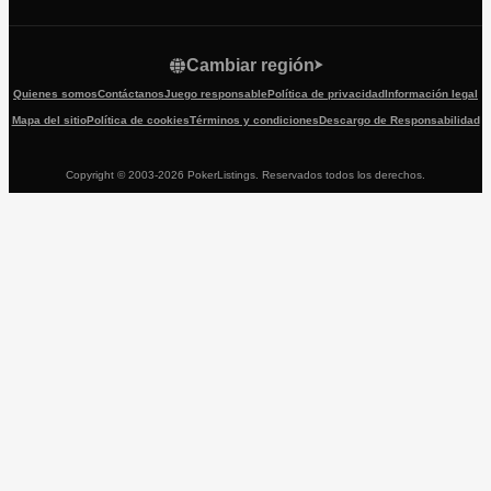
Cambiar región
Quienes somos
Contáctanos
Juego responsable
Política de privacidad
Información legal
Mapa del sitio
Política de cookies
Términos y condiciones
Descargo de Responsabilidad
Copyright © 2003-2026 PokerListings. Reservados todos los derechos.