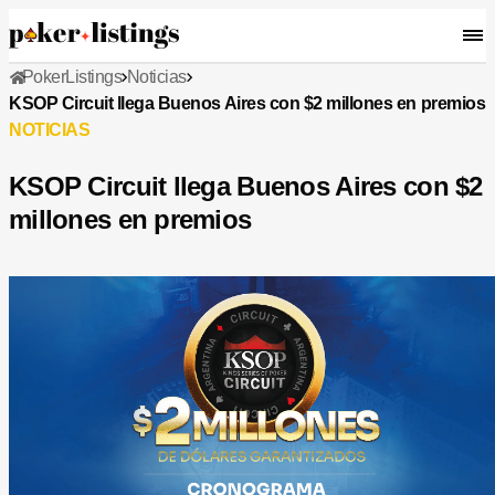
PokerListings
Noticias
KSOP Circuit llega Buenos Aires con $2 millones en premios
NOTICIAS
KSOP Circuit llega Buenos Aires con $2
millones en premios