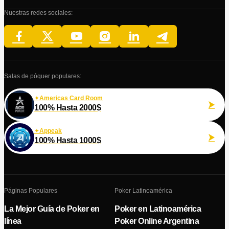
Nuestras redes sociales:
Salas de póquer populares:
Americas Card Room
100% Hasta 2000$
Appeak
100% Hasta 1000$
Páginas Populares
Poker Latinoamérica
La Mejor Guía de Poker en
Poker en Latinoamérica
línea
Poker Online Argentina