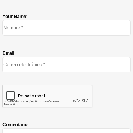
Your Name:
Email:
Comentario: