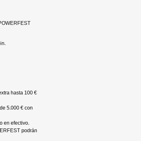
del POWERFEST
in.
extra hasta 100 €
de 5.000 € con
 en efectivo.
 POWERFEST podrán