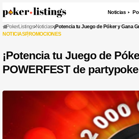
Noticias
Po
PokerListings
Noticias
¡Potencia tu Juego de Póker y Gana
NOTICIAS
PROMOCIONES
¡Potencia tu Juego de Pók
POWERFEST de partypoke