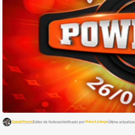
Daniel Pavon
PokerListings
Editor de Noticias
Verificado por:
Última actualiza