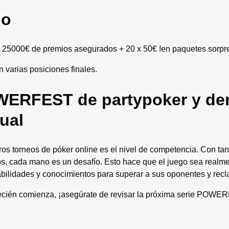
do
on 25000€ de premios asegurados + 20 x 50€ !en paquetes sorpr
 varias posiciones finales.
WERFEST de partypoker y de
tual
s torneos de póker online es el nivel de competencia. Con tan
s, cada mano es un desafío. Esto hace que el juego sea realm
bilidades y conocimientos para superar a sus oponentes y reclam
recién comienza, ¡asegúrate de revisar la próxima serie POWE