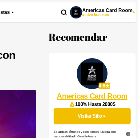
Americas Card Room
stas
active bonuses
Recomendar
con
4.6
Americas Card Room
100% Hasta 2000$
Visitar Sitio
Se aplican términos y condiciones | Juega con
responsabilidad |
GambleAware