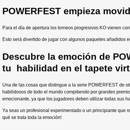
POWERFEST empieza movi
Para el día de apertura los torneos progresivos KO vienen c
Esto será divertido de jugar con algunos paquetes añadidos en
Descubre la emoción de PO
tu habilidad en el tapete vir
Una de las cosas que distingue a la serie POWERFEST de otro
habilidosos de todo el mundo compitiendo por grandes premio
emocionante, ya que los jugadores deben utilizar todas sus ha
Ya seas un profesional experimentado o un principiante que 
qué se trata toda la emoción!