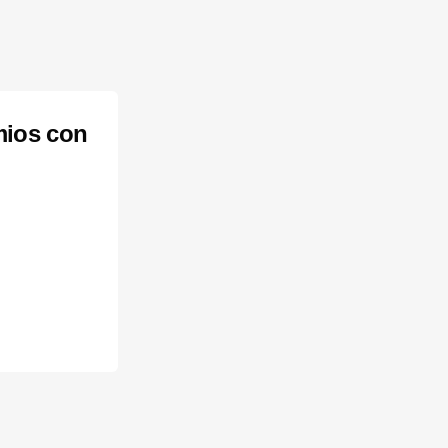
mios con