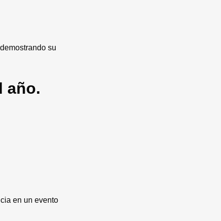
, demostrando su
 año.
ncia en un evento