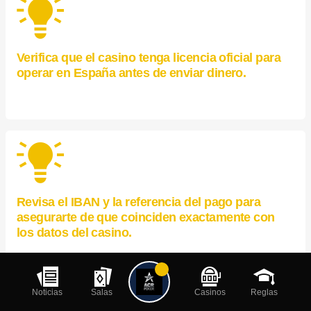
Verifica que el casino tenga licencia oficial para
operar en España antes de enviar dinero.
Revisa el IBAN y la referencia del pago para
asegurarte de que coinciden exactamente con
los datos del casino.
Noticias
Salas
Casinos
Reglas