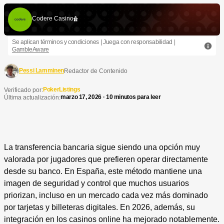
Codere Casino
Se aplican términos y condiciones | Juega con responsabilidad |
GambleAware
Pessi Lamminen
Redactor de Contenido
PokerListings
Verificado por:
marzo 17, 2026 · 10 minutos para leer
Última actualización:
La transferencia bancaria sigue siendo una opción muy
valorada por jugadores que prefieren operar directamente
desde su banco. En España, este método mantiene una
imagen de seguridad y control que muchos usuarios
priorizan, incluso en un mercado cada vez más dominado
por tarjetas y billeteras digitales. En 2026, además, su
integración en los casinos online ha mejorado notablemente.