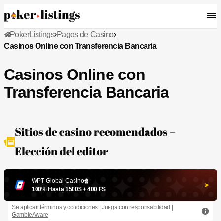
PokerListings
Pagos de Casino
Casinos Online con Transferencia Bancaria
Casinos Online con
Transferencia Bancaria
Sitios de casino recomendados –
Elección del editor
WPT Global Casino
100% Hasta 1500$ + 400 FS
Se aplican términos y condiciones | Juega con responsabilidad |
GambleAware