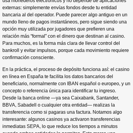
usa monederos electrónicos y no depende de aplicaciones
externas: simplemente envías fondos desde tu entidad
bancaria al del operador. Puede parecer algo antiguo en un
mundo lleno de pagos instantáneos, pero sigue siendo una
opción muy utilizada por jugadores que prefieren una
relación más “formal” con el dinero que destinan al casino.
Para muchos, es la forma más clara de llevar control del
bankroll y evitar impulsos, porque cada movimiento requiere
confirmación consciente.
En la práctica, el proceso de depósito funciona así: el casino
en línea en España te facilita los datos bancarios del
beneficiario, normalmente con IBAN español o europeo, y un
concepto o referencia única para identificar tu ingreso.
Desde la banca online —ya sea Caixabank, Santander,
BBVA, Sabadell o cualquier otra entidad— realizas la
transferencia como si pagaras una factura. Notamos algo
interesante: algunos casinos ya activaron transferencias
inmediatas SEPA, lo que reduce los tiempos a minutos