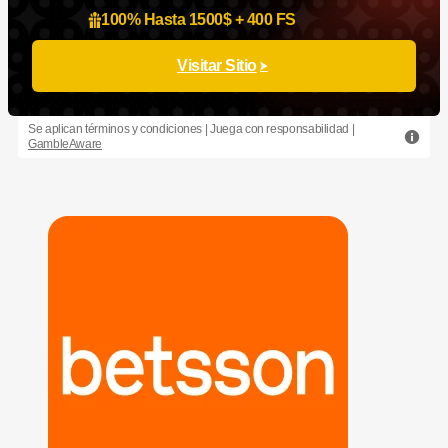
100% Hasta 1500$ + 400 FS
Visitar Sitio
Se aplican términos y condiciones | Juega con responsabilidad |
GambleAware