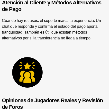
Atención al Cliente y Métodos Alternativos
de Pago
Cuando hay retrasos, el soporte marca la experiencia. Un
chat que responde y confirma el estado del pago aporta
tranquilidad. También es útil que existan métodos
alternativos por si la transferencia no llega a tiempo.
Opiniones de Jugadores Reales y Revisión
de Foros