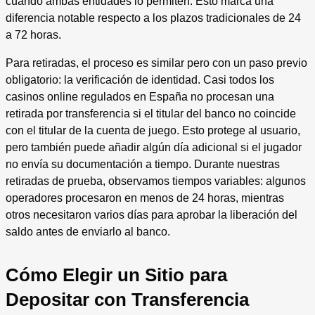
cuando ambas entidades lo permiten. Esto marca una
diferencia notable respecto a los plazos tradicionales de 24
a 72 horas.
Para retiradas, el proceso es similar pero con un paso previo
obligatorio: la verificación de identidad. Casi todos los
casinos online regulados en España no procesan una
retirada por transferencia si el titular del banco no coincide
con el titular de la cuenta de juego. Esto protege al usuario,
pero también puede añadir algún día adicional si el jugador
no envía su documentación a tiempo. Durante nuestras
retiradas de prueba, observamos tiempos variables: algunos
operadores procesaron en menos de 24 horas, mientras
otros necesitaron varios días para aprobar la liberación del
saldo antes de enviarlo al banco.
Cómo Elegir un Sitio para
Depositar con Transferencia