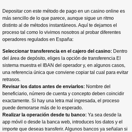
Depositar con este método de pago en un casino online es
más sencillo de lo que parece, aunque sigue un ritmo
distinto al de métodos instantáneos. Aquí te dejamos el
proceso tal como lo vivimos nosotros al probar diferentes
operadores regulados en España:
Seleccionar transferencia en el cajero del casino:
Dentro
del área de depósito, eliges la opción de transferencia El
sistema muestra el IBAN del operador y, en algunos casos,
una referencia única que conviene copiar tal cual para evitar
retrasos.
Revisar los datos antes de enviarlos:
Nombre del
beneficiario, número de cuenta y concepto deben coincidir
exactamente. Si hay una letra mal ingresada, el proceso
puede demorarse más de lo esperado.
Realizar la operación desde tu banco:
Ya sea desde la
app móvil o desde la banca web, introduces los datos y el
importe que deseas transferir. Algunos bancos ya señalan si