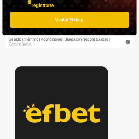
registrarte
Visitar Sitio
Se aplican términos y condiciones | Juega con responsabilidad |
GambleAware