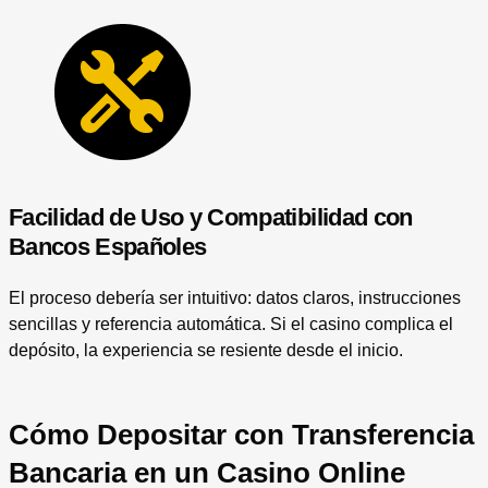
Facilidad de Uso y Compatibilidad con
Bancos Españoles
El proceso debería ser intuitivo: datos claros, instrucciones
sencillas y referencia automática. Si el casino complica el
depósito, la experiencia se resiente desde el inicio.
Cómo Depositar con Transferencia
Bancaria en un Casino Online