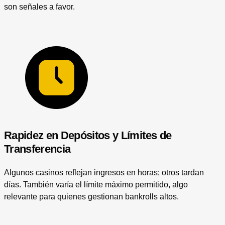
son señales a favor.
Rapidez en Depósitos y Límites de
Transferencia
Algunos casinos reflejan ingresos en horas; otros tardan
días. También varía el límite máximo permitido, algo
relevante para quienes gestionan bankrolls altos.