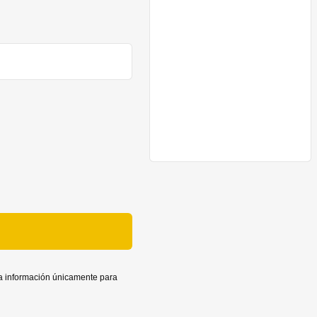
ta información únicamente para