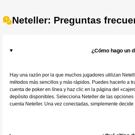
Neteller: Preguntas frecue
¿Cómo hago un de
Hay una razón por la que muchos jugadores utilizan Netelle
métodos más sencillos y más rápidos. Puedes hacerlo a trav
cuenta de poker en línea y haz clic en la página del «cajer
depósito disponibles. Selecciona Neteller de las opciones 
cuenta Neteller. Una vez conectadas, simplemente decide la