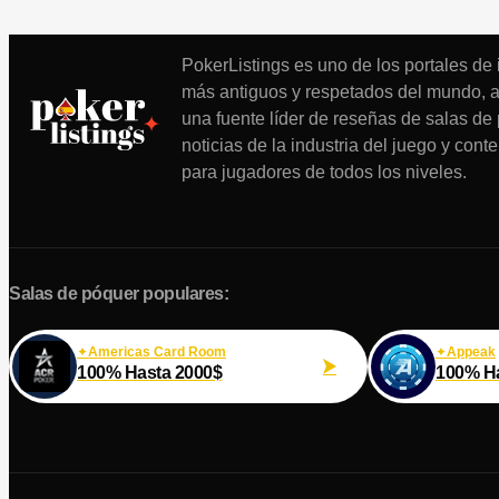
PokerListings es uno de los portales de
más antiguos y respetados del mundo, 
una fuente líder de reseñas de salas de 
noticias de la industria del juego y cont
para jugadores de todos los niveles.
Salas de póquer populares:
Americas Card Room
Appeak
100% Hasta 2000$
100% H