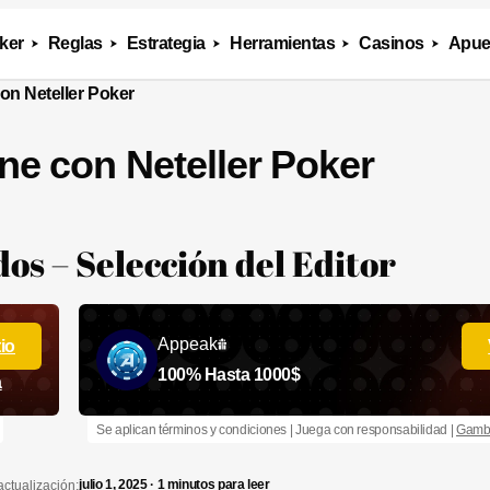
ker
Reglas
Estrategia
Herramientas
Casinos
Apue
con Neteller Poker
ine con Neteller Poker
s – Selección del Editor
Appeak
tio
100% Hasta 1000$
a
Se aplican términos y condiciones | Juega con responsabilidad |
Gamb
julio 1, 2025 · 1 minutos para leer
actualización: